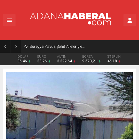
Süreyya Yavuz Şehit Aileleriyle…
DOLAR
EURO
ALTIN
BORSA
STERLIN
36,46
38,26
3.392,64
9.573,21
46,18