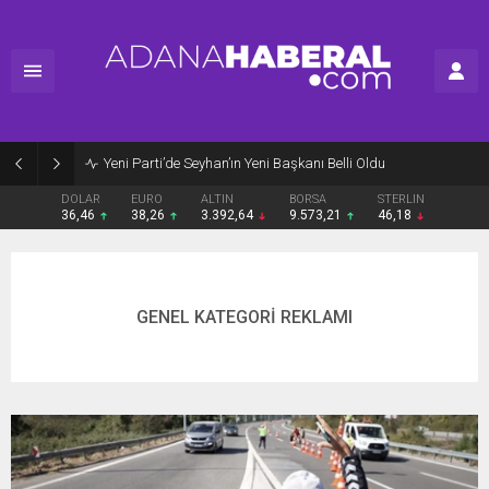
Yeni Parti’de Seyhan’ın Yeni Başkanı Belli Oldu
DOLAR
EURO
ALTIN
BORSA
STERLIN
36,46
38,26
3.392,64
9.573,21
46,18
GENEL KATEGORİ REKLAMI