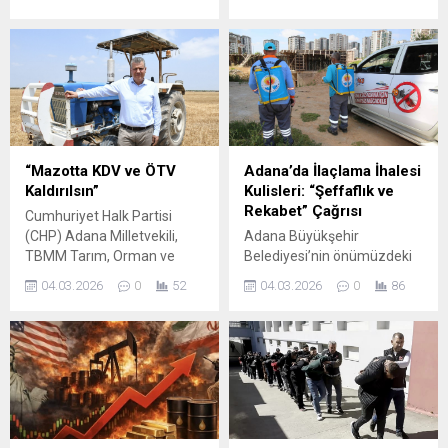
Çimento, kadınların teknik
Hattı inşaatı kapsamında
ve mavi yaka rollerinde
yapılacak altgeçit fore kazık
istihdamına odaklanan
imalat çalışmaları nedeniyle
“CEMENTA” projesini hayata
önemli bir trafik
geçirdi. Kadınları teknik
düzenlemesine gidiliyor.
uzmanlıktan operatörlüğe
Açıklamaya göre, D-400
açılan geniş bir yelpazede
Karayolu’nun Mersin’den
üretimin her kademesinde
Adana istikameti 4 Mart
geleceğe hazırlayacak
2026 ile 30 Nisan 2026
“Mazotta KDV ve ÖTV
Adana’da İlaçlama İhalesi
projenin ilk fazında 15 kadın
tarihleri arasında araç
Kaldırılsın”
Kulisleri: “Şeffaflık ve
çalışan üretim sahalarında
trafiğine kapatılacak.
Rekabet” Çağrısı
Cumhuriyet Halk Partisi
göreve başladı. Türkiye
Çalışmaların belirtilen
(CHP) Adana Milletvekili,
Adana Büyükşehir
çimento ve beton
tarihler arasında
TBMM Tarım, Orman ve
Belediyesi’nin önümüzdeki
sektörünün...
tamamlanması...
Köyişleri Komisyonu Üyesi
süreçte gerçekleştireceği
04.03.2026
0
52
04.03.2026
0
86
Ayhan Barut, Türkiye’nin
ilaçlama ihalesi, kent
gıda egemenliği için savaş,
siyasetinin en sıcak
fahiş zam ve yüksek
başlıklarından biri haline
enflasyon ortamında üretimi
geldi. Belediyenin özellikle
ve üreticiyi merkeze alan
yaz ayları öncesi sivrisinek
sürdürülebilir tarım
ve haşereyle mücadele
politikaları için iktidarı
kapsamında yapacağı
göreve çağırdı. Bölgede
ihalenin nasıl bir yöntemle