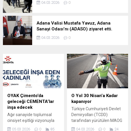
04.03.2026
0
Adana Valisi Mustafa Yavuz, Adana
Sanayi Odası’nı (ADASO) ziyaret etti.
04.03.2026
0
OYAK Çimento’da
O Yol 30 Nisan’a Kadar
geleceği CEMENTA’lar
kapanıyor
inşa edecek
Türkiye Cumhuriyeti Devlet
Ağır sanayide toplumsal
Demiryolları (TCDD)
cinsiyet eşitliği vizyonuyla
tarafından yürütülen MAOG
hareket eden OYAK
Yüksek Standartlı Demiryolu
05.03.2026
0
85
04.03.2026
0
24