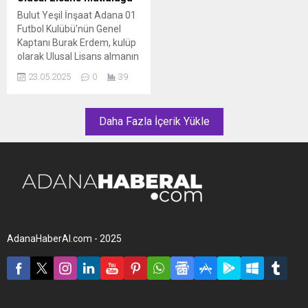
BAŞBAKAN VE BAKANA
Yardımcısı Gökhan
Bulut Yeşil İnşaat Adana 01
ALKOL TESTİ Uygulama
Uzunömür, her daim
Futbol Kulübü’nün Genel
kapsamında Başbakan
yanlarında olan
Kaptanı Burak Erdem, kulüp
Mitsotakis ve Bakan
taraftarlarına da teşekkür
olarak Ulusal Lisans almanın
Chrysochoidis’e alkolmetre
etti. Adana 01 Futbol
mutluluğunu yaşadıklarını
testi yapıldı. Yapılan...
Kulübü...
23.05.2025
0
39
söyledi. Sarı-Siyahlı ekibin
Genel Kaptanı Burak Erdem,
“Sportif, Mali, Sosyal
Daha Fazla İçerik Yükle
Sorumluluk, Personel,
Hukuki kriterlerimiz
tamamlandı.” dedi. Genel
Kaptan Burak Erdem,
“Kıymetli Bulut Yeşil İnşaat
Adana Futbol Kulübü ailesi
kulübümüz 2. Lig kulüpleri...
AdanaHaberAl.com - 2025