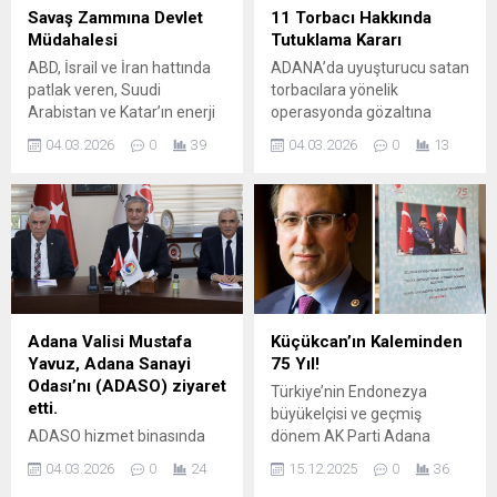
büyüyen savaş ortamının
gerçekleştirileceği kulislerde
Savaş Zammına Devlet
11 Torbacı Hakkında
gübreden mazota tarımsal
yoğun şekilde tartışılıyor.
Müdahalesi
Tutuklama Kararı
üretim maliyetlerine
“Adrese Teslim Şartname”
ABD, İsrail ve İran hattında
ADANA’da uyuşturucu satan
doğrudan olumsuzluk
İddiaları Belediye
patlak veren, Suudi
torbacılara yönelik
yarattığını...
çevrelerinde konuşulanlara
Arabistan ve Katar’ın enerji
operasyonda gözaltına
göre, geçmiş dönemlerde
tesislerinin vurulmasıyla
alınan 16 şüpheliden 11’i
bazı teknik şartnamelerin
04.03.2026
0
39
04.03.2026
0
13
küresel bir arz krizine
tutuklandı, 5’i adli kontrolle
belli...
dönüşen savaşın Türkiye
serbest kaldı. İl Emniyet
ekonomisine vereceği ilk
Müdürlüğü Narkotik Suçlarla
büyük hasar için devletin
Mücadele Şubesi ekipleri,
zirvesi harekete geçti. Bu
‘torbacı’ diye tabir edilen
gece (Salı’yı Çarşamba’ya
uyuşturucu satıcılarına
bağlayan gece yarısı)
yönelik çalışma yaptı. Teknik
pompaya yansıması
ve fiziki takibin ardından 16
beklenen ve motorinde 6 lira
şüphelinin kimliği tespit
Adana Valisi Mustafa
Küçükcan’ın Kaleminden
69 kuruşu, benzinde ise 2...
edildi. Adresleri belirlenen
Yavuz, Adana Sanayi
75 Yıl!
şüphelilerin yakalanması için
Odası’nı (ADASO) ziyaret
Türkiye’nin Endonezya
1...
etti.
büyükelçisi ve geçmiş
ADASO hizmet binasında
dönem AK Parti Adana
gerçekleşen ziyarete; Meclis
milletvekili Talip Küçükcan,
04.03.2026
0
24
15.12.2025
0
36
Başkanı İsrafil Uçurum,
Türkiye Endonezya