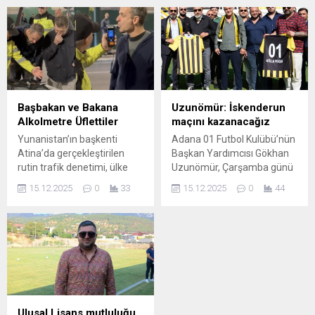
Yönetim Kurulu Başkanı
ilişkilerinin son 75 yılını
Zeki Kıvanç, Meclis Divanı
değerlendiren bir kitap
Başkan Yardımcısı İsmail
kaleme aldı. İki ülke
Yağmur, Meclis Divanı Katip
arasındaki ilişkinin
Üyesi Erman Onatça,
neredeyse 500 yıllık bir
Yönetim Kurulu Başkan
geçmişe sahip olduğunu
Yardımcısı Erdoğan Şire,
vurgulayan Prof. Dr.
Yönetim Kurulu Sayman
Küçükcan kitabın ön
Başbakan ve Bakana
Uzunömür: İskenderun
Üyesi İmam Gazali Hıradağı,
sözünde şu ifadelere yer
Alkolmetre Üflettiler
maçını kazanacağız
Yönetim Kurulu Üyeleri
verdi: “2025 yılında Türkiye
Yunanistan’ın başkenti
Adana 01 Futbol Kulübü’nün
Abdullah Özdiler, Hulusi
ve Endonezya...
Atina’da gerçekleştirilen
Başkan Yardımcısı Gökhan
Akkoç, İsa Tuzcu, Orhan
rutin trafik denetimi, ülke
Uzunömür, Çarşamba günü
Murat...
gündemine damga vuran
saat 14.00’de deplasmanda
15.12.2025
0
33
15.12.2025
0
44
görüntülere sahne oldu.
oynayacakları
Trafik polisleri, akşam
İskenderunspor
yemeği dönüşünde
karşılaşmasını kazanarak
Yunanistan Başbakanı
ligdeki çıkışlarını devam
Kyriakos Mitsotakis ile
ettireceklerini söyledi. Ligde
Vatandaşı Koruma Bakanı
son haftalarda istikrarlı
Michalis Chrysochoidis’in
sonuçlara imza atan
içinde bulunduğu makam
takımını tebrik eden Sarı-
aracını durdurdu.
Siyahlı ekibin Başkan
Ulusal Lisans mutluluğu