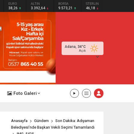
EURO
ALTIN
BORSA
STERLIN
38,26
3.392,64
9.573,21
46,18
Adana,
34
°C
Açık
Foto Galeri
Anasayfa
Gündem
Son Dakika: Adıyaman
Belediyesi’nde Başkan Vekili Seçimi Tamamlandı
IMG_5425