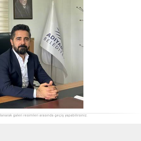
ullanarak galeri resimleri arasında geçiş yapabilirsiniz.