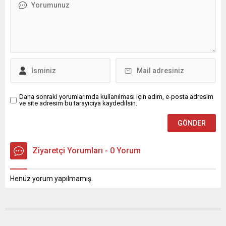
alacağını alamayınca silahlı
alamadık. Borçlarımız da
saldırıyı düzenlediği ortaya
birikince öfkelendim” diyen
çıktı. Olay, 16 Eylül’de saat
şüpheli, tutuklandı. Olay, 9
19.30 sıralarında, Yüreğir
Eylül saat 13.00 sıralarında
ilçesi Selahattin Eyyübi...
Çukurova ilçesi...
Daha sonraki yorumlarımda kullanılması için adım, e-posta adresim
ve site adresim bu tarayıcıya kaydedilsin.
Ziyaretçi Yorumları - 0 Yorum
Henüz yorum yapılmamış.