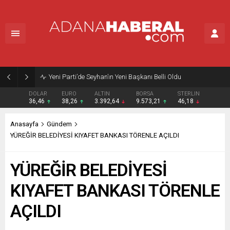
Yeni Parti’de Seyhan’ın Yeni Başkanı Belli Oldu
DOLAR
EURO
ALTIN
BORSA
STERLIN
36,46
38,26
3.392,64
9.573,21
46,18
Anasayfa
Gündem
YÜREĞİR BELEDİYESİ KIYAFET BANKASI TÖRENLE AÇILDI
YÜREĞİR BELEDİYESİ
KIYAFET BANKASI TÖRENLE
AÇILDI