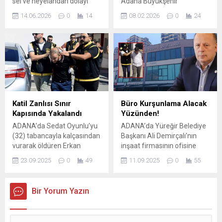
sel ve heyelandan dolayı
Adana Büyükşehir
ulaşıma kapanan Feke ile
Belediyesi’nin, Spor Şehri
14.06.2026
0
14
08.02.2026
0
24
Kozan ilçelerini birbirine
Adana hedefiyle, altyapıya
bağlayan kara yolu, ekiplerin
önem vererek sürdürdüğü
çalışmasının ardından
sportif çalışmalar her
yeniden ulaşıma açıldı. Dün
kulvarda meyvesini veriyor.
öğleden sonra etkili olan
Bir çok branşta çocuklara ve
şiddetli yağış ardından
gençlere spor yapma
Akkaya yolu Üskiyen Geçidi
olanağı sunan, üst seviyede
mevkisinde sel ve heyelan
yeteneği olan sporcuları milli
meydana gelmişti. Dağdan
takımlara ve büyük spor
Katil Zanlısı Sınır
Büro Kurşunlama Alacak
koparak yola sürüklenen
kulüplerine gönderen Adana
Kapısında Yakalandı
Yüzünden!
kaya parçaları ve...
Büyükşehir Belediyesi Spor
ADANA’da Sedat Oyunlu’yu
ADANA’da Yüreğir Belediye
Kulübü önemli bir başarıya
(32) tabancayla kalçasından
Başkanı Ali Demirçalı’nın
daha imza attı....
vurarak öldüren Erkan
inşaat firmasının ofisine
Demirbağ (32), Yunanistan’a
gidip, makam koltuğuna
23.09.2025
0
49
11.09.2025
0
55
kaçmak üzereyken İpsala
tabancayla ateş ettikten
Sınır Kapısı’nda, suç ortağı
sonra kaçan Ali Mert A. (27),
Yunus Emre Tunçbilek (19)
polis tarafından yakalandı.
Bir Yorum Yazın
ise Antalya’ya giderken
Sorgusunda, “Bir süredir
yolcu otobüsünde yakalandı.
belediyeye bardak su satışı
Demirbağ’ın, 600 bin lira
yapıyoruz ancak ücretini