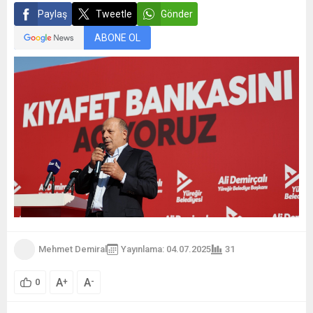
Paylaş
Tweetle
Gönder
ABONE OL
Mehmet Demiral
Yayınlama: 04.07.2025
31
A
A
+
-
0