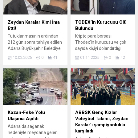
Zeydan Karalar Kimi İma
TODEX’in Kurucusu Ölü
Etti!
Bulundu
Tutuklanmasının ardından
Kripto para borsası
212 gün sonra tahliye edilen
Thodex’in kurucusu ve çok
Adana Büyükşehir Belediye
sayıda kişiyi dolandırdığı
Başkanı Zeydan Karalar,
gerekçesiyle tutuklanan
10.02.2026
0
41
01.11.2025
0
42
Aziz İhsan Aktaş davasında
Faruk Fatih Özer, kaldığı
kendisine yöneltilen
Tekirdağ F Tipi Yüksek
suçlamalara dair
Güvenlikli Kapalı Ceza İnfaz
açıklamada bulundu ve
Kurumu’ndaki odasında asılı
tutuklanması için özel
halde ölü bulundu. Kurduğu
çalışıldığını iddia etti.
Thodex adındaki kripto para
“HUKUKİ BİR SÜREÇ DEMEK
borsası ile çok sayıda kişiyi
İSTERİZ AMA…” Karalar,
dolandırdığı iddia edilen
Halk TV’den Kürşad Oğuz’un
Faruk Fatih Özer, kaçtığı
Kozan-Feke Yolu
ABBSK Genç Kızlar
“11 yıl öncesine dair bir
Arnavutluk’ta 30 Ağustos...
Ulaşıma Açıldı
Voleybol Takımı, Zeydan
meselenin gündeme getirilip
Karalar’ı şampiyonlukla
Adana’da sağanak
tutuklanmanız...
karşıladı
nedeniyle meydana gelen