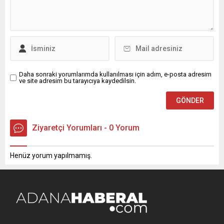
Erhan Günay ağır yaralandı.
Yumurtalık Belediye Başkanı
İhbar üzerine olay yerine
Erdinç Altıok, “Yumurtalık
sağlık, polis...
artık yalnızca Adana’nın
değil, Akdeniz’in yükselen
yıldızlarından biri haline
gelmiştir” dedi. ...
Daha sonraki yorumlarımda kullanılması için adım, e-posta adresim
ve site adresim bu tarayıcıya kaydedilsin.
Ziyaretçi Yorumları - 0 Yorum
Henüz yorum yapılmamış.