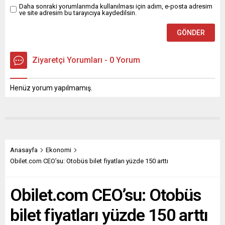
Genel Başkanı Yavuz
Daha sonraki yorumlarımda kullanılması için adım, e-posta adresim
ve site adresim bu tarayıcıya kaydedilsin.
Ağıralioğlu, partisinin Niğde
halk buluşmasına katıldı.
Vatandaşın yaşadığı...
Ziyaretçi Yorumları - 0 Yorum
Henüz yorum yapılmamış.
Anasayfa
Ekonomi
Obilet.com CEO’su: Otobüs bilet fiyatları yüzde 150 arttı
Obilet.com CEO’su: Otobüs
bilet fiyatları yüzde 150 arttı