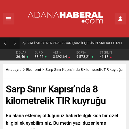
VALİ MUSTAFA YAVUZ SARIÇAM İLÇESİNİN MAHALLE MUHTARLARIYLA BİR ARAYA GELDİ
DOLAR
EURO
ALTIN
BORSA
STERLIN
36,46
38,26
3.392,64
9.573,21
46,18
Anasayfa
Ekonomi
Sarp Sınır Kapısı’nda 8 kilometrelik TIR kuyruğu
Sarp Sınır Kapısı’nda 8
kilometrelik TIR kuyruğu
Bu alana eklemiş olduğunuz haberle ilgili kısa bir özet
bilgisi ekleyebilirsiniz. Bu metin yazı düzenleme