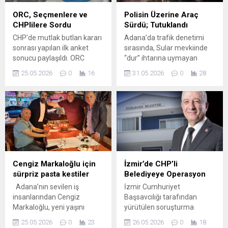
ORC, Seçmenlere ve
Polisin Üzerine Araç
CHPlilere Sordu
Sürdü; Tutuklandı
CHP’de mutlak butlan kararı
Adana’da trafik denetimi
sonrası yapılan ilk anket
sırasında, Sular mevkiinde
sonucu paylaşıldı. ORC
“dur” ihtarına uymayan
Araştırma her görüşte
yabancı uyruklu kadın
25.05.2026
0
16
31.05.2026
0
28
seçmenlere “Bu Pazar
sürücü tutuklandı. Haber
Genel Seçim olsa, Hangi
portalımızın edindiği bilgiye
Partiye Oy Verirsiniz?” ile
göre, olaydan sonra
CHP’li seçmenlere yönelik
kaçmaya çalışarak kendisini
“Butlan Kararı Oy Verme
durdurmak isteyen polis
Tercihinizi Nasıl Etkiler?” ve
memurunu ezmeye
“Özgür Özel Ne Yapmalı?”
teşebbüs ettiği iddia edilen
sorularını yöneltti.
yabancı uyruklu kadın
sürücü Canyel H.gözaltına
Cengiz Markaloğlu için
İzmir’de CHP’li
alınmıştı. Canyel H.
sürpriz pasta kestiler
Belediyeye Operasyon
emniyetteki işlemlerinin
Adana’nın sevilen iş
İzmir Cumhuriyet
ardından sevk edildiği
insanlarından Cengiz
Başsavcılığı tarafından
adliyede çıkarıldığı nöbetçi...
Markaloğlu, yeni yaşını
yürütülen soruşturma
dostlarıyla birlikte Şura
kapsamında aralarında
25.05.2026
0
23
26.05.2026
0
18
Restaurant’ta kutladı.
Güzelbahçe Belediye