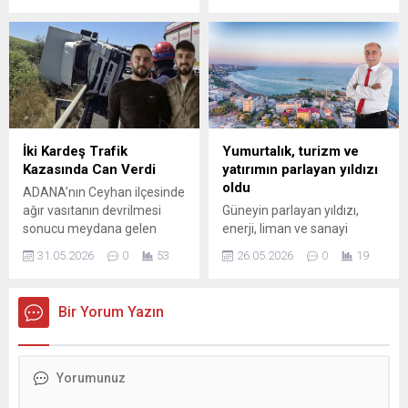
Cemalpaşa Mahallesi
Başkanı Mustafa Günay’ın
Ethem Ekin Sokak’ta kısa
da olduğu şüpheliler için
süre önce hizmete giren
gözaltı kararı verildi.
Şura Restaurant’ta
MUSTAFA GÜNAY DAHİL 5
gerçekleşen doğum günü
KİŞİ GÖZALTINA ALINDI Bu
buluşması, samimi ve sıcak
kapsamda İzmir İl
görüntülere sahne oldu.
Jandarma Komutanlığı
Markaloğlu için hazırlanan
ekipleri, sabah saatlerinde
İki Kardeş Trafik
Yumurtalık, turizm ve
sürpriz kutlamada yakın
operasyon düzenledi.
Kazasında Can Verdi
yatırımın parlayan yıldızı
dostları bir araya gelirken,
Mustafa Günay ile birlikte
oldu
ADANA’nın Ceyhan ilçesinde
masaya getirilen doğum
toplam 5 şüpheli gözaltına
ağır vasıtanın devrilmesi
Güneyin parlayan yıldızı,
günü...
alındı. Operasyona ilişkin
sonucu meydana gelen
enerji, liman ve sanayi
resmi...
trafik kazasında 2 kardeş
yatırımlarının gözde ilçesi
31.05.2026
0
53
26.05.2026
0
19
hayatını kaybetti. Kaza,
Yumurtalık’ın Belediye
Ceyhan ilçesi İskenderun yol
Başkanı Erdinç Altıok, Türk
ayrımında meydana geldi.
ulusunun bayramını kutladı.
Bir Yorum Yazın
İddiaya göre, sürücüsünün
Göreve gelmesinin hemen
kontrolünü kaybettiği ağır
ardından kolları sıvayan,
vasıta yola devrildi. Kazada
Yumurtalık’ın çehresini
araç içerisinde bulunan
değiştiren önemli
Hakan Günay ile kardeşi
çalışmalara imza atan