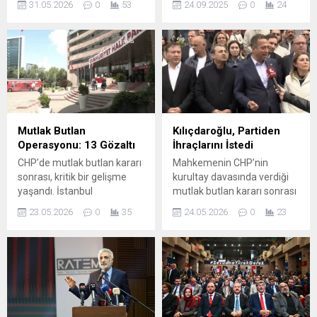
31.05.2026
0
53
24.09.2025
0
24
hayatını kaybetti. Kaza,
düzenlenen kahvaltı
Ceyhan ilçesi İskenderun yol
organizasyonunda pazarcı
ayrımında meydana geldi.
esnafıyla buluşarak, esnafın
İddiaya göre, sürücüsünün
sorunlarını dinledi ve çözüm
kontrolünü kaybettiği ağır
yolları üzerine istişarelerde
vasıta yola devrildi. Kazada
bulundu. Pazarcı esnafının
araç içerisinde bulunan
kahvaltı daveti ile Akıncılar
Hakan Günay ile kardeşi
Kapalı Semt Pazarı’nı
Erhan Günay ağır yaralandı.
ziyaret eden Yüreğir
Mutlak Butlan
Kılıçdaroğlu, Partiden
İhbar üzerine olay yerine
Belediye Başkanı Ali
Operasyonu: 13 Gözaltı
İhraçlarını İstedi
sağlık, polis...
Demirçalı, pazarcı esnafının
CHP’de mutlak butlan kararı
Mahkemenin CHP’nin
ilçenin ekonomik ve sosyal
sonrası, kritik bir gelişme
kurultay davasında verdiği
dokusunda önemli bir yere...
yaşandı. İstanbul
mutlak butlan kararı sonrası
Cumhuriyet Başsavcılığı,
başlayan gerilim sürüyor.
23.05.2026
0
35
24.05.2026
0
23
CHP’nin 38. Olağan
CHP Genel Başkanlığı’na
Kurultayı’nda delegelerin oy
getirilen Kemal
kullanma iradesini
Kılıçdaroğlu’nun CHP Genel
etkilemeye yönelik
Merkezi’nin tahliye edilmesi
müdahale edildiğine ilişkin
için Ankara İl emniyet
iddialar üzerine yürütülen
Müdürlüğü’ne 2. kez
soruşturma kapsamında
başvuru yaptı. ANKARA’DA