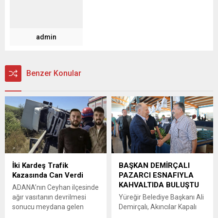
admin
Benzer Konular
İki Kardeş Trafik
BAŞKAN DEMİRÇALI
Kazasında Can Verdi
PAZARCI ESNAFIYLA
KAHVALTIDA BULUŞTU
ADANA’nın Ceyhan ilçesinde
ağır vasıtanın devrilmesi
Yüreğir Belediye Başkanı Ali
sonucu meydana gelen
Demirçalı, Akıncılar Kapalı
trafik kazasında 2 kardeş
Semt Pazarı’nda