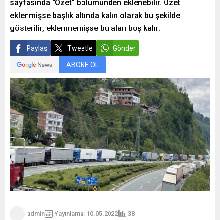
sayfasında “Özet” bölümünden eklenebilir. Özet
eklenmişse başlık altında kalın olarak bu şekilde
gösterilir, eklenmemişse bu alan boş kalır.
Paylaş
Tweetle
Gönder
ABONE OL
admin
Yayınlama: 10.05.2022
38