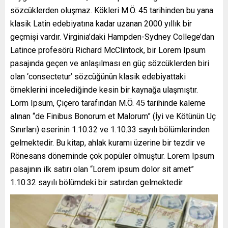
sözcüklerden oluşmaz. Kökleri M.Ö. 45 tarihinden bu yana
klasik Latin edebiyatına kadar uzanan 2000 yıllık bir
geçmişi vardır. Virginia’daki Hampden-Sydney College’dan
Latince profesörü Richard McClintock, bir Lorem Ipsum
pasajında geçen ve anlaşılması en güç sözcüklerden biri
olan ‘consectetur’ sözcüğünün klasik edebiyattaki
örneklerini incelediğinde kesin bir kaynağa ulaşmıştır.
Lorm Ipsum, Çiçero tarafından M.Ö. 45 tarihinde kaleme
alınan “de Finibus Bonorum et Malorum” (İyi ve Kötünün Uç
Sınırları) eserinin 1.10.32 ve 1.10.33 sayılı bölümlerinden
gelmektedir. Bu kitap, ahlak kuramı üzerine bir tezdir ve
Rönesans döneminde çok popüler olmuştur. Lorem Ipsum
pasajının ilk satırı olan “Lorem ipsum dolor sit amet”
1.10.32 sayılı bölümdeki bir satırdan gelmektedir.