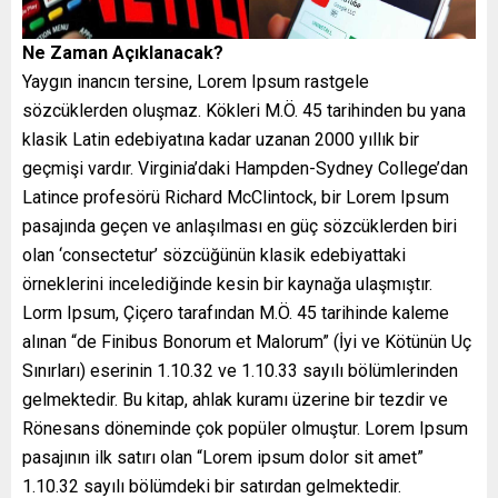
Ne Zaman Açıklanacak?
Yaygın inancın tersine, Lorem Ipsum rastgele
sözcüklerden oluşmaz. Kökleri M.Ö. 45 tarihinden bu yana
klasik Latin edebiyatına kadar uzanan 2000 yıllık bir
geçmişi vardır. Virginia’daki Hampden-Sydney College’dan
Latince profesörü Richard McClintock, bir Lorem Ipsum
pasajında geçen ve anlaşılması en güç sözcüklerden biri
olan ‘consectetur’ sözcüğünün klasik edebiyattaki
örneklerini incelediğinde kesin bir kaynağa ulaşmıştır.
Lorm Ipsum, Çiçero tarafından M.Ö. 45 tarihinde kaleme
alınan “de Finibus Bonorum et Malorum” (İyi ve Kötünün Uç
Sınırları) eserinin 1.10.32 ve 1.10.33 sayılı bölümlerinden
gelmektedir. Bu kitap, ahlak kuramı üzerine bir tezdir ve
Rönesans döneminde çok popüler olmuştur. Lorem Ipsum
pasajının ilk satırı olan “Lorem ipsum dolor sit amet”
1.10.32 sayılı bölümdeki bir satırdan gelmektedir.