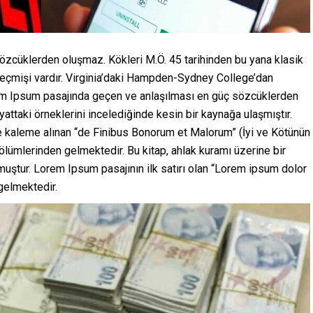
özcüklerden oluşmaz. Kökleri M.Ö. 45 tarihinden bu yana klasik
 geçmişi vardır. Virginia’daki Hampden-Sydney College’dan
em Ipsum pasajında geçen ve anlaşılması en güç sözcüklerden
attaki örneklerini incelediğinde kesin bir kaynağa ulaşmıştır.
e kaleme alınan “de Finibus Bonorum et Malorum” (İyi ve Kötünün
 bölümlerinden gelmektedir. Bu kitap, ahlak kuramı üzerine bir
ştur. Lorem Ipsum pasajının ilk satırı olan “Lorem ipsum dolor
 gelmektedir.