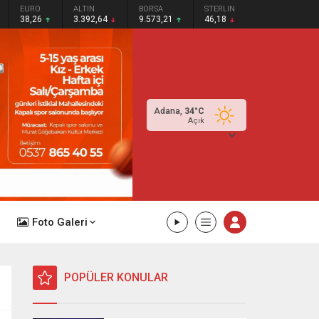
EURO
ALTIN
BORSA
STERLIN
38,26
3.392,64
9.573,21
46,18
Adana,
34
°C
Açık
Foto Galeri
POPÜLER KONULAR