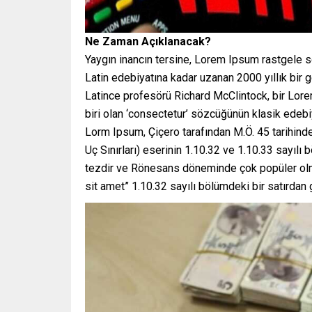
Ne Zaman Açıklanacak?
Yaygın inancın tersine, Lorem Ipsum rastgele s
Latin edebiyatına kadar uzanan 2000 yıllık bir
Latince profesörü Richard McClintock, bir Lor
biri olan ‘consectetur’ sözcüğünün klasik edebiy
Lorm Ipsum, Çiçero tarafından M.Ö. 45 tarihind
Uç Sınırları) eserinin 1.10.32 ve 1.10.33 sayılı
tezdir ve Rönesans döneminde çok popüler olmu
sit amet” 1.10.32 sayılı bölümdeki bir satırdan