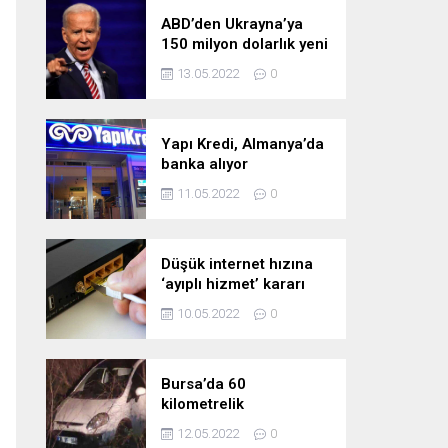
ABD’den Ukrayna’ya
150 milyon dolarlık yeni
askeri yardım
13.05.2022
0
Yapı Kredi, Almanya’da
banka alıyor
11.05.2022
0
Düşük internet hızına
‘ayıplı hizmet’ kararı
10.05.2022
0
Bursa’da 60
kilometrelik
kovalamaca!
12.05.2022
0