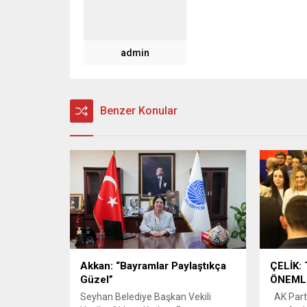
admin
Benzer Konular
Akkan: “Bayramlar Paylaştıkça
ÇELİK:
Güzel”
ÖNEML
Seyhan Belediye Başkan Vekili
AK Parti