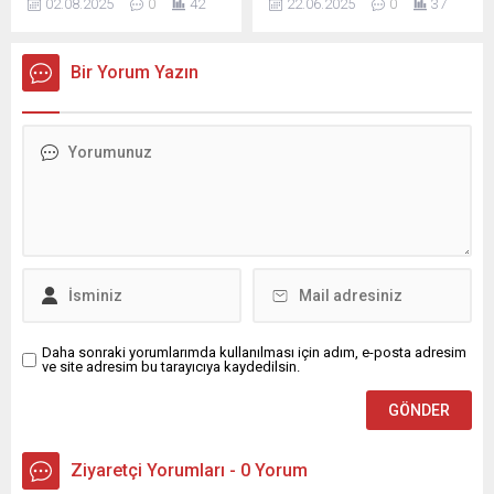
istikbaline sahip...
02.08.2025
0
42
22.06.2025
0
37
kilometre uzunluğundaki
bir açılışla başladı.
kırsal mahalle yollarının
Karaisalı’nın geleneksel spor
sathi kaplama işleri devam
etkinliklerinden biri haline
Bir Yorum Yazın
ediyor. Yaklaşık 229 milyon
gelen turnuva, bu yıl da
TL muhammen bedelli iş,
bölge halkını bir araya
ihale sonucunda 198 milyon
getirerek sporseverlere
447 bin TL’ye Atanaz İnşaat
heyecanlı anlar yaşatacak.
ve YSF Peyzaj ortaklığına
Açılış töreni; Adana
verildi. Sözleşme 5 Haziran
Büyükşehir Belediye
2023’te imzalandı, 12
Başkanı Zeydan Karalar,
Haziran’da işe başlandı....
Karaisalı Kaymakamı
Muhammed Ali Çelik,
Karaisalı Belediye Başkanı
Bekir Şimşek,...
Daha sonraki yorumlarımda kullanılması için adım, e-posta adresim
ve site adresim bu tarayıcıya kaydedilsin.
Ziyaretçi Yorumları - 0 Yorum