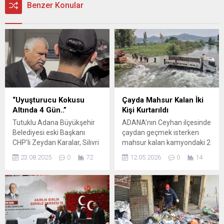
Benzer Konular
“Uyuşturucu Kokusu
Çayda Mahsur Kalan İki
Altında 4 Gün..”
Kişi Kurtarıldı
Tutuklu Adana Büyükşehir
ADANA’nın Ceyhan ilçesinde
Belediyesi eski Başkanı
çaydan geçmek isterken
CHP’li Zeydan Karalar, Silivri
mahsur kalan kamyondaki 2
Cezaevi’nden BirGün’ün
kişi, itfaiye tarafından
23.08.2025
0
72
12.05.2026
0
14
sorularını yanıtladı 47
kurtarıldı. İlçedeki Veysiye
gündür cezaevinde tutuklu
Mahallesi’ndeki Karasu
bulunan Karalar, gözaltı
Çayı’ndan kamyonla
sürecinden Adana halkının
geçmeye çalışan 2 kişi, suda
kendisine olan desteğine
mahsur kaldı. Çevredekilerin
kadar birçok konuya değindi.
ihbarıyla olay yerine itfaiye
Adanalı yurttaşların gözaltı
ve sağlık ekipleri sevk edildi.