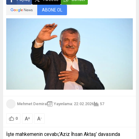
ABONE OL
Mehmet Demiral
Yayınlama: 22.02.2026
57
A
A
+
-
0
İşte mahkemenin cevabı;’Aziz İhsan Aktaş’ davasında