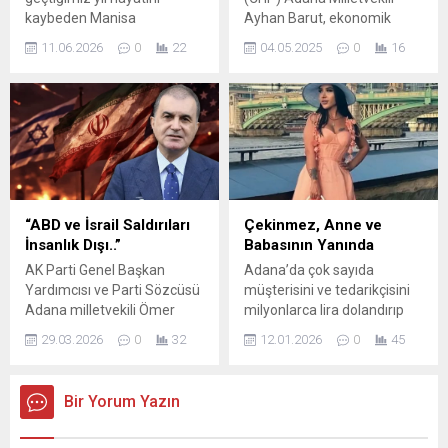
Asırlık çınar...
konaklama alanları...
kaybeden Manisa
Ayhan Barut, ekonomik
Büyükşehir Belediye
krizle ilgili tüm sorunları
11.06.2026
0
22
04.05.2025
0
16
Başkanı Ferdi Zeyrek’in adını
araştırma ve soru
ilçede yaşatma kararı aldı.
önergeleriyle Meclis
İlçenin simge noktalarından
gündemine taşıdı, AKP
biri olan Fasulye Meydanı’nın
iktidarını bir kez daha
adı, alınan meclis kararıyla
uyararak çözüm için acil
“Ferdi Zeyrek Meydanı”
harekete geçilmesini istedi.
olarak değiştirildi. Tufanbeyli
Üreten ve hakça bölüşen bir
Belediye Başkanı Ahmet
Türkiye istediklerini
Aktürk, 9 Haziran 2025
vurgulayan Barut, “Yüksek
“ABD ve İsrail Saldırıları
Çekinmez, Anne ve
tarihinde vefat eden Manisa
faiz ve enflasyon, artan açlık
İnsanlık Dışı..”
Babasının Yanında
Büyükşehir Belediye
ve yoksulluktur. Çöken...
AK Parti Genel Başkan
Adana’da çok sayıda
Başkanı Ferdi...
Yardımcısı ve Parti Sözcüsü
müşterisini ve tedarikçisini
Adana milletvekili Ömer
milyonlarca lira dolandırıp
Çelik, Orta Doğu’da devam
yurt dışına kaçan; bu
29.03.2026
0
32
12.01.2026
0
45
etmekte olan savaşa ilişkin
kişilerden birinin intiharına
açıklamada bulundu. ABD ve
yol açtığı öne sürülen
İsrail’in birlikte
BELLAPAİS güzellik merkezi
Bir Yorum Yazın
gerçekleştirdiği saldırıları
sahibi Sinem Çekinmez
kınayan Çelik, su ifadeleri
Güney Afrika’da güzellik