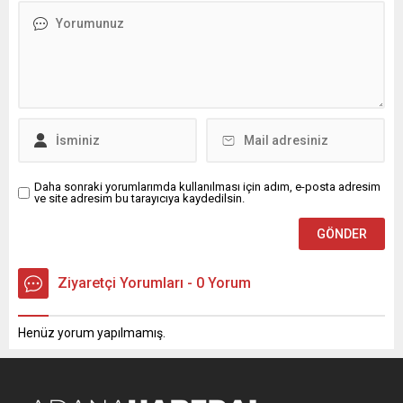
kullandı: “Bölgemizde
merkezi açtı. En kısa sürede
yaşanan bu facianın ve
dönüp personeli başta
insanlık suçlarının asıl
olmak üzere tüm borçlarını
sebebi, Amerika ve İsrail’in
kapatacağı sözünü veren
birlikte gerçekleştirdiği
Çekinmez’in neden Güney
saldırılardır. Masum çocuklar
Afrika’yı tercih ettiği...
okullarda...
Daha sonraki yorumlarımda kullanılması için adım, e-posta adresim
ve site adresim bu tarayıcıya kaydedilsin.
Ziyaretçi Yorumları - 0 Yorum
Henüz yorum yapılmamış.