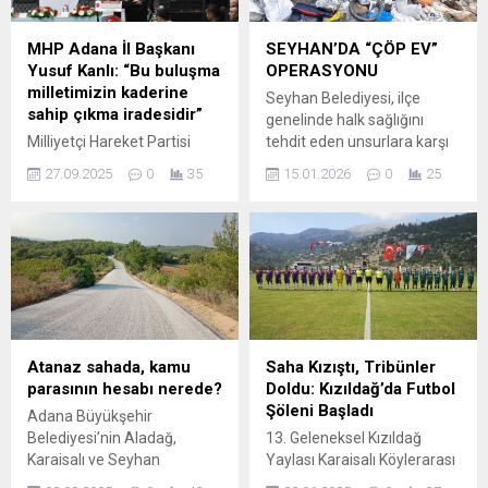
sürecindeki desteğini
Ekipler, kamyondaki 2 kişiyi
gördüğünde duygulandığını
halat yardımıyla kurtardı.
MHP Adana İl Başkanı
SEYHAN’DA “ÇÖP EV”
belirten Karalar,
Kamyonun da sudan
Yusuf Kanlı: “Bu buluşma
OPERASYONU
“Başkanlarının uğradığı
çıkarılması için çalışma...
milletimizin kaderine
Seyhan Belediyesi, ilçe
haksızlık karşısında
sahip çıkma iradesidir”
genelinde halk sağlığını
tepkilerini görülmeyen bir
Milliyetçi Hareket Partisi
tehdit eden unsurlara karşı
şekilde dile getirdiler”...
(MHP) Adana İl Başkanı
yürüttüğü kararlı
27.09.2025
0
35
15.01.2026
0
25
Yusuf Kanlı, “Terörsüz
mücadelesini sürdürüyor.
Türkiye İçin Millî Birlik ve
Belediye ekipleri,
Dayanışma Buluşmaları”
vatandaşlardan gelen
kapsamında Adana’da
şikayet üzerine Meydan
düzenlenen toplantıda
Mahallesi’nde “çöp ev”
önemli mesajlar verdi.
olarak kullanılan bir adrese
Toplantıya MHP Genel
operasyon düzenleyerek,
Başkan Yardımcıları,
çevreye koku ve mikrop
milletvekilleri, il ve ilçe
yayan tonlarca atığı
Atanaz sahada, kamu
Saha Kızıştı, Tribünler
başkanları, sivil toplum
temizledi. Belediyeye iletilen
parasının hesabı nerede?
Doldu: Kızıldağ’da Futbol
kuruluşu temsilcileri, şehit
şikâyeti değerlendiren
Şöleni Başladı
Adana Büyükşehir
aileleri, gaziler ve basın
ekipler, Meydan Mahallesi
Belediyesi’nin Aladağ,
13. Geleneksel Kızıldağ
mensupları yoğun katılım
39023 sokaktaki bir müstakil
Karaisalı ve Seyhan
Yaylası Karaisalı Köylerarası
gösterdi. “Milletimizin
evin...
ilçelerinde toplam 205
Futbol Turnuvası, görkemli