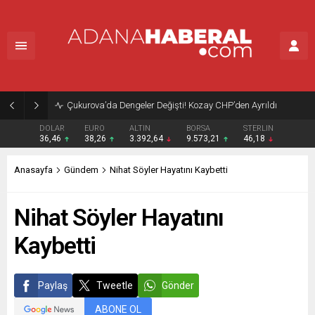
Çukurova’da Dengeler Değişti! Kozay CHP’den Ayrıldı
DOLAR
EURO
ALTIN
BORSA
STERLIN
36,46
38,26
3.392,64
9.573,21
46,18
Anasayfa
Gündem
Nihat Söyler Hayatını Kaybetti
Nihat Söyler Hayatını
Kaybetti
Paylaş
Tweetle
Gönder
ABONE OL