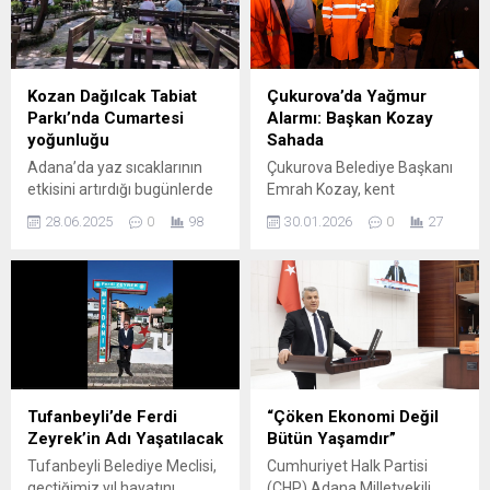
Kozan Dağılcak Tabiat
Çukurova’da Yağmur
Parkı’nda Cumartesi
Alarmı: Başkan Kozay
yoğunluğu
Sahada
Adana’da yaz sıcaklarının
Çukurova Belediye Başkanı
etkisini artırdığı bugünlerde
Emrah Kozay, kent
vatandaşlar serin alanlara
genelinde etkili olmaya
28.06.2025
0
98
30.01.2026
0
27
yönelmeye devam ediyor.
başlayan sağanak yağışların
Özellikle bugün, Kozan
ardından saha çalışmalarını
ilçesinde bulunan Dağılcak
yakından takip etmek üzere
Tabiat Parkı sıcak havadan
ekiplerle birlikte sahaya indi.
kaçanların akınına uğradı.
Yağışın başladığı ilk
Termometrelerin 35
saatlerden itibaren ilgili
dereceyi aştığı kent
birimleri harekete geçiren
merkezinden ve çevre
Başkan Kozay, olası su
ilçelerden gelen vatandaşlar
baskınları ve olumsuzluklara
Tufanbeyli’de Ferdi
“Çöken Ekonomi Değil
doğayla iç içe vakit geçirmek
karşı tüm tedbirlerin
Zeyrek’in Adı Yaşatılacak
Bütün Yaşamdır”
için sabah saatlerinden
alındığını belirtti. Başkan
Tufanbeyli Belediye Meclisi,
Cumhuriyet Halk Partisi
itibaren Dağılcak’a akın etti.
Kozay’ın talimatıyla yer
geçtiğimiz yıl hayatını
(CHP) Adana Milletvekili