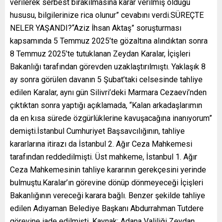
verilerek serbest bırakılmasına karar verilmiş olduğu
hususu, bilgilerinize rica olunur” cevabını verdi.SÜREÇTE
NELER YAŞANDI?“Aziz İhsan Aktaş” soruşturması
kapsamında 5 Temmuz 2025’te gözaltına alındıktan sonra
8 Temmuz 2025’te tutuklanan Zeydan Karalar, İçişleri
Bakanlığı tarafından görevden uzaklaştırılmıştı. Yaklaşık 8
ay sonra görülen davanın 5 Şubat’taki celsesinde tahliye
edilen Karalar, aynı gün Silivri’deki Marmara Cezaevi’nden
çıktıktan sonra yaptığı açıklamada, “Kalan arkadaşlarımın
da en kısa sürede özgürlüklerine kavuşacağına inanıyorum”
demişti.İstanbul Cumhuriyet Başsavcılığının, tahliye
kararlarına itirazı da İstanbul 2. Ağır Ceza Mahkemesi
tarafından reddedilmişti. Üst mahkeme, İstanbul 1. Ağır
Ceza Mahkemesinin tahliye kararının gerekçesini yerinde
bulmuştu.Karalar’ın görevine dönüp dönmeyeceği İçişleri
Bakanlığının vereceği karara bağlı. Benzer şekilde tahliye
edilen Adıyaman Belediye Başkanı Abdurrahman Tutdere
görevine iade edilmişti. Kaynak: Adana Valiliği Zeydan