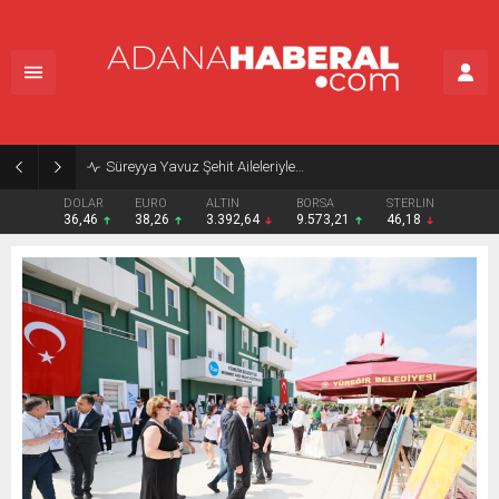
Süreyya Yavuz Şehit Aileleriyle…
DOLAR
EURO
ALTIN
BORSA
STERLIN
36,46
38,26
3.392,64
9.573,21
46,18