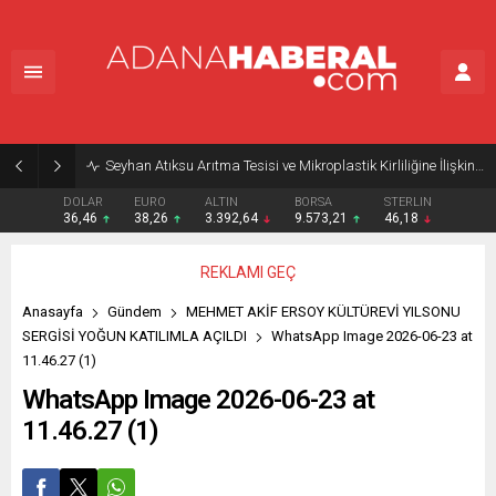
Seyhan Atıksu Arıtma Tesisi ve Mikroplastik Kirliliğine İlişkin Açıklama
DOLAR
EURO
ALTIN
BORSA
STERLIN
36,46
38,26
3.392,64
9.573,21
46,18
REKLAMI GEÇ
Anasayfa
Gündem
MEHMET AKİF ERSOY KÜLTÜREVİ YILSONU
SERGİSİ YOĞUN KATILIMLA AÇILDI
WhatsApp Image 2026-06-23 at
11.46.27 (1)
WhatsApp Image 2026-06-23 at
11.46.27 (1)