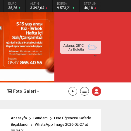
EURO
ALTIN
BORSA
STERLIN
38,26
3.392,64
9.573,21
46,18
Adana,
28
°C
Az Bulutlu
Foto Galeri
Anasayfa
Gündem
Lise Öğrencisi Kafede
Bıçaklandı
WhatsApp Image 2026-02-27 at
09.04.21