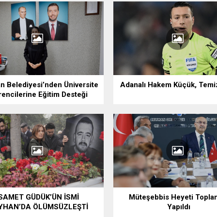
n Belediyesi’nden Üniversite
Adanalı Hakem Küçük, Temiz
encilerine Eğitim Desteği
SAMET GÜDÜK’ÜN İSMİ
Müteşebbis Heyeti Toplan
YHAN’DA ÖLÜMSÜZLEŞTİ
Yapıldı