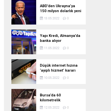
ABD’den Ukrayna’ya
150 milyon dolarlık yeni
askeri yardım
13.05.2022
0
Yapı Kredi, Almanya’da
banka alıyor
11.05.2022
0
Düşük internet hızına
‘ayıplı hizmet’ kararı
10.05.2022
0
Bursa’da 60
kilometrelik
kovalamaca!
12.05.2022
0