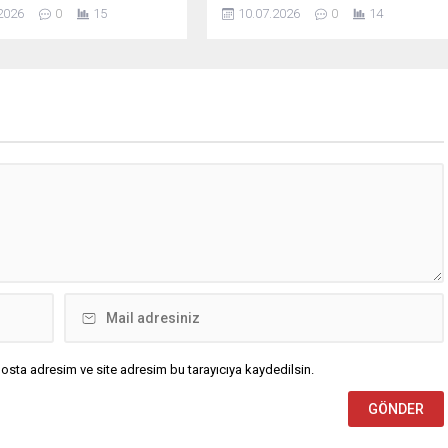
ya değil, toplumsal refaha
15 Temmuz Demokrasi ve Milli Birli
2026
0
15
10.07.2026
0
14
n yarınlarına da katkı
Günü’nün 10. yıl dönümü vesilesiyle
nu vurgulayan Başkan
Valiliğimiz koordinesinde
“Çiftçilerimiz; emeğin,
hazırlanan, Anadolu Ajansı muhabir
ığın ve üretimin en güçlü
ve foto muhabirlerinin objektiflerine
eridir. Sofralarımıza ulaşan
darbe girişimi günü ve sonrasında
e onların alın teri, sabrı ve
yansıyan ve Adanalı 15 Temmuz
yreti vardır. Üreten
şehitlerimizin fotoğraflarının da yer
z güçlüyse, Türkiye
aldığı “15 Temmuz” konulu fotoğraf
...
sergisinin açılışı Valimiz Sayın
Mustafa Yavuz’un katılımıyla
gerçekleştirildi. M1 Adana...
osta adresim ve site adresim bu tarayıcıya kaydedilsin.