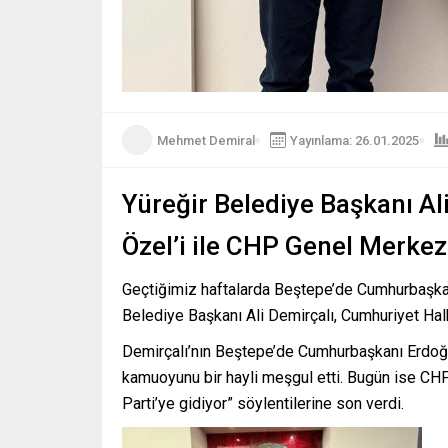
Mehmet Demiral
Yayınlama: 26.01.2025
Yüreğir Belediye Başkanı A
Özel’i ile CHP Genel Merkezi
Geçtiğimiz haftalarda Beştepe’de Cumhurbaşka
Belediye Başkanı Ali Demirçalı, Cumhuriyet Halk
Demirçalı’nın Beştepe’de Cumhurbaşkanı Erdoğan
kamuoyunu bir hayli meşgul etti. Bugün ise CHP
Parti’ye gidiyor” söylentilerine son verdi.