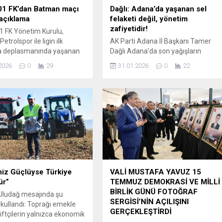
01 FK’dan Batman maçı
Dağlı: Adana’da yaşanan sel
açıklama
felaketi değil, yönetim
zafiyetidir!
 FK Yönetim Kurulu,
trolspor ile ligin ilk
AK Parti Adana İl Başkanı Tamer
da deplasmanında yaşanan
Dağlı Adana’da son yağışların
 kötü tezahüratlara ilişkin
ardından yaşanan sel ve su
2026
0
29
31.01.2026
0
22
r açıklama yaptı.
baskınları ile ilgili açıklamalarda
da, söz konusu olayların
bulundu. Adana’da yaşanan
üp yönetimi hem de Adana
olumsuzlukların tesadüf ya da doğa
raftarları tarafından
olayı olarak açıklanamayacak bir
dığı vurgulandı. Yönetim
noktaya geldiğini belirten Dağlı,
 Pazar günü oynanacak
“aynı cadde, aynı kavşaklar ve aynı
şmada Adana 01 FK
mahallelerde her yağmurda tekrar
arının tribünleri
eden manzara; Adana Büyükşehir
k...
Belediyesi’nin...
miz Güçlüyse Türkiye
VALİ MUSTAFA YAVUZ 15
ür”
TEMMUZ DEMOKRASİ VE MİLLİ
BİRLİK GÜNÜ FOTOĞRAF
Uludağ mesajında şu
SERGİSİ’NİN AÇILIŞINI
i kullandı: Toprağı emekle
GERÇEKLEŞTİRDİ
çiftçilerin yalnızca ekonomik