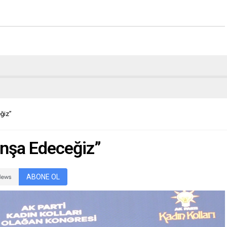
ğiz”
 İnşa Edeceğiz”
ABONE OL