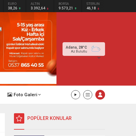
EURO
ALTIN
BORSA
STERLIN
38,26
3.392,64
9.573,21
46,18
Adana,
28
°C
Az Bulutlu
Foto Galeri
POPÜLER KONULAR