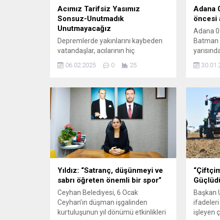
Acımız Tarifsiz Yasımız
Adana 
Sonsuz-Unutmadık
öncesi 
Unutmayacağız
Adana 01
Depremlerde yakınlarını kaybeden
Batman Pe
vatandaşlar, acılarının hiç
yarısın
dinmeyeceğini bir kez daha dile
çirkin ve
06.02.2025
0
25
30.01.
getirdi ve sorumluların hak ettikleri
yazılı bi
cezalara çarptırılması isteklerini
Açıklama
yineledi. FELAKETLERE KARŞI
hem kul
HAZIRLIKLI OLMALIYIZ Duaların
01 FK ta
okunduğu anma töreninde acılı
unutulma
vatandaşlarla yakından ilgilenen
Kurulu,
Başkan Zeydan Karalar, böyle afet
karşıla
anlarında insanların birbirine
taraftarl
kesinlikle ayrım yapmadan yardım
doldurara
ettiğini, destek olduğunu belirterek,
felaketler,...
Yıldız: “Satranç, düşünmeyi ve
“Çiftçi
sabrı öğreten önemli bir spor”
Güçlüd
Ceyhan Belediyesi, 6 Ocak
Başkan 
Ceyhan’ın düşman işgalinden
ifadeler
kurtuluşunun yıl dönümü etkinlikleri
işleyen 