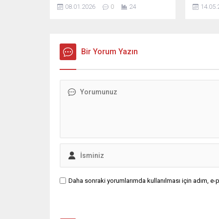
kapsamında Satranç Turnuvası
kalkınma
08.01.2026
0
24
14.05.
düzenliyor. Zeka, strateji ve
ve ülkeni
centilmenliğin ön planda olacağı
sunduğu
turnuva, 10-11 Ocak 2026
Uludağ, 
tarihlerinde Ceyhan Kapalı Spor
fedakârl
Salonu’nda gerçekleştirilecek.
Bir Yorum Yazın
temsilcil
Toplam 80 bin TL ödüllü olarak
her üründ
düzenlenecek turnuvaya, farklı yaş
büyük ga
ve kategorilerden çok sayıda sporcu
çiftçimi
katılım sağlayacak. Turnuva...
güçlüdür.
Daha sonraki yorumlarımda kullanılması için adım, e-p