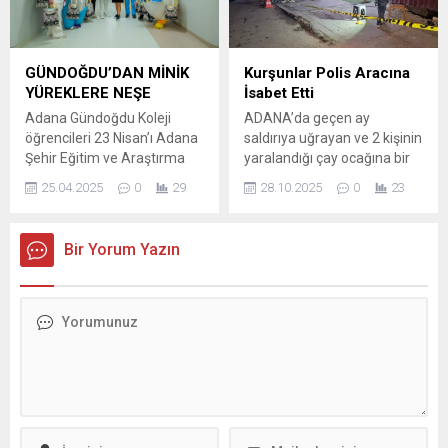
“Futbolcularımız ve teknik
Yanınızdayız” Ali Avan,
ekibimiz, her maçta Adana
çocukların geleceğin
01 FK formasının
teminatı olduğunu
sorumluluğuyla mücadele
vurgulayarak şu ifadeleri
GÜNDOĞDU’DAN MİNİK
Kurşunlar Polis Aracına
ediyor. Bu camia birlik
kullandı: “Pozantı’nın tüm
YÜREKLERE NEŞE
İsabet Etti
olduğunda neleri
çocuklarına sesleniyorum:
Adana Gündoğdu Koleji
ADANA’da geçen ay
başarabileceğini bir kez
Hayallerinizi büyütün, biz
öğrencileri 23 Nisan’ı Adana
saldırıya uğrayan ve 2 kişinin
daha gösteriyor” dedi....
yanınızdayız! Ali abiniz
Şehir Eğitim ve Araştırma
yaralandığı çay ocağına bir
olarak hak ettiğiniz hizmet
Hastanesi Hematoloji ve
kez daha tabancayla ateş
ve...
25.04.2025
0
29
28.10.2025
0
23
Onkoloji Kliniği’nde tedavi
açıldı. Kurşunlar, yaklaşık 50
gören çok özel kardeşleri ile
metre uzakta bulunan polis
kutladı. DR. GÜNDOĞDU: ÇOK
aracına da isabet ederken,
Bir Yorum Yazın
ANLAMLI PROJE Gündoğdu
saldırgan silahıyla birlikte
Vakfı Başkanı Dr. Gökhan
yakalandı. Olay, saat 22.00
Gündoğdu, böyle anlamlı bir
sıralarında merkez Seyhan
proje için birlik olan
ilçesi İnönü Caddesi’nde
öğrencileri, velileri ve
meydana geldi. Kimliği
öğretmenleri yürekten
henüz açıklanmayan
kutladığını ifade ederek,
şüpheli, yol kenarındaki çay...
“Yüreklerindeki...