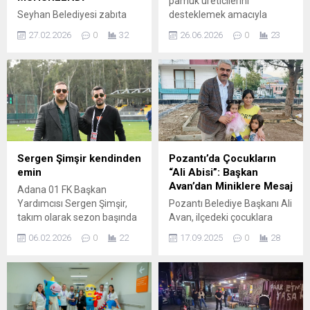
pamuk üreticilerini
Seyhan Belediyesi zabıta
desteklemek amacıyla
ekipleri, vatandaşların
kurulan Çukobirlik’in, 16 katlı
27.02.2026
0
32
26.06.2026
0
23
sağlıklı gıdaya ulaşması için
tarihi hizmet binası, ağır
denetimlerini sürdürüyor.
hasar tespit edilmesi
Gülpınar Mahallesi’ndeki
nedeniyle 420 kilogram
kontrollerde, hijyen
dinamit kullanılarak yıkıldı. D-
kurallarına uymadığı
400 kara yolunda geniş
belirlenen bir fırın
güvenlik önlemlerinin de
mühürlenerek faaliyetten
alındığı yıkım anı dronla
men edildi. İlçe genelinde
görüntülendi. Çukurova’da
rutin denetimlerini
pamuk üreticilerini
Sergen Şimşir kendinden
Pozantı’da Çocukların
gerçekleştiren ekipler,
desteklemek amacıyla;
emin
“Ali Abisi”: Başkan
Gülpınar Mahallesi’ndeki bir
Adana, Ceyhan ve Tarsus
Avan’dan Miniklere Mesaj
Adana 01 FK Başkan
fırında toplum sağlığını
Tarım Satış kooperatiflerinin
Yardımcısı Sergen Şimşir,
Pozantı Belediye Başkanı Ali
tehlikeye atan görüntülerle
bir araya...
takım olarak sezon başında
Avan, ilçedeki çocuklara
karşılaştı. Temizlik
belirlenen hedeflere
yönelik samimi bir mesaj
kurallarının ihmal edildiği ve
06.02.2026
0
22
17.09.2025
0
28
kararlılıkla ilerlediklerini
yayınladı. Başkan Avan, tüm
üretim koşullarının yetersiz
belirterek, sahada ortaya
Pozantılı çocuklara
olduğu tespit...
konulan mücadeleden
seslenerek hayallerini
duyduğu memnuniyeti dile
büyütmelerini istedi.
getirdi. Sergen Şimşir,
“Hayallerinizi Büyütün, Biz