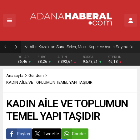
Altın Koza’dan Suna Selen, Macit Koper ve Aydın Sayman’a Emek Ödülü
DOLAR
EURO
ALTIN
BORSA
STERLIN
36,46
38,26
3.392,64
9.573,21
46,18
Anasayfa
Gündem
KADIN AİLE VE TOPLUMUN TEMEL YAPI TAŞIDIR
KADIN AİLE VE TOPLUMUN
TEMEL YAPI TAŞIDIR
Paylaş
Tweetle
Gönder