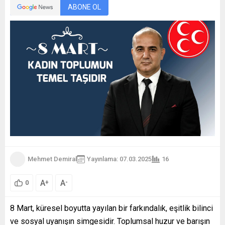
ABONE OL
Mehmet Demiral
Yayınlama: 07.03.2025
16
A
A
+
-
0
8 Mart, küresel boyutta yayılan bir farkındalık, eşitlik bilinci
ve sosyal uyanışın simgesidir. Toplumsal huzur ve barışın