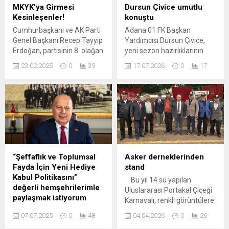
MKYK’ya Girmesi
Dursun Çivice umutlu
Kesinleşenler!
konuştu
Cumhurbaşkanı ve AK Parti
Adana 01 FK Başkan
Genel Başkanı Recep Tayyip
Yardımcısı Dursun Çivice,
Erdoğan, partisinin 8. olağan
yeni sezon hazırlıklarının
büyük kongresi öncesinde
tüm hızıyla sürdüğünü
23.02.2025
0
39
17.07.2026
0
17
açıklamalarda bulundu.
belirterek teknik heyet ve
Erdoğan, salon dışındaki
futbolculara güvendiklerini
konuşmasında “AK Parti’ye
söyledi. Çivice, kadroyu
yakışır kardeşlik ikliminde
güçlendirmek için nokta
kavgasız, gürültüsüz ve
transferler yapacaklarını
hepsinden önemlisi şaibesiz
ifade etti. Çivice’den yeni
şekilde bu günlere getirdik.
sezon mesajı Adana 01 FK
Milletimiz ile olan gönül
Başkan Yardımcısı Dursun
köprülerini sağlamlaştırıp
Çivice, yeni sezon öncesi
“Şeffaflık ve Toplumsal
Asker derneklerinden
kendi iç muhasebemizi
hazırlıkların planlanan
Fayda İçin Yeni Hediye
stand
yaptık. Yeni bir döneme
şekilde devam ettiğini
Kabul Politikasını”
Bu yıl 14.sü yapılan
Bismillah...
belirterek kulüp...
değerli hemşehrilerimle
Uluslararası Portakal Çiçeği
paylaşmak istiyorum
Karnavalı, renkli görüntülere
Değerli hemşerilerim;
sahne oluyor. Yağmur
07.07.2025
0
48
04.04.2026
0
26
Belediyemizin ve şahsımın
nedeniyle 3 gün daha