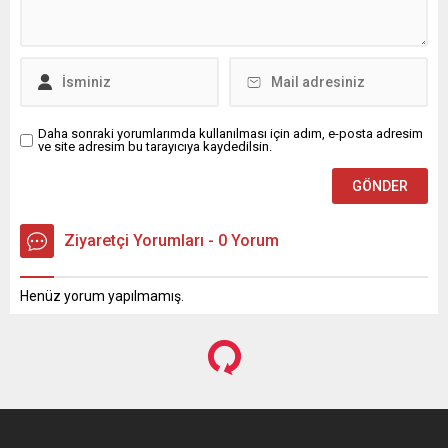
ilçesi Ali Bozdoğanoğlu...
Mahallesi Göz mevkisinde
selden dolayı araçlar
yollarda mahsur kaldı.
Vatandaşlar kendi...
Daha sonraki yorumlarımda kullanılması için adım, e-posta adresim
ve site adresim bu tarayıcıya kaydedilsin.
Ziyaretçi Yorumları - 0 Yorum
Henüz yorum yapılmamış.