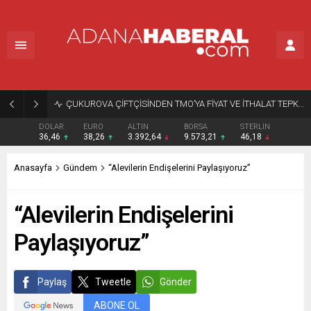
ÇUKUROVA ÇİFTÇİSİNDEN TMO’YA FİYAT VE İTHALAT TEPKİSİ
DOLAR
EURO
ALTIN
BORSA
STERLIN
36,46
38,26
3.392,64
9.573,21
46,18
Anasayfa
Gündem
“Alevilerin Endişelerini Paylaşıyoruz”
“Alevilerin Endişelerini
Paylaşıyoruz”
Paylaş
Tweetle
Gönder
ABONE OL