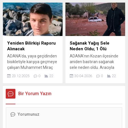
adını kullanarak sizlerin
uzatılmasına karar verilen
belediyedeki iş ve işlemlerini
karnavala yurdun dört bir
takip edeceğini ifade eden
yanından ziyaretçi geliyor.
hiçbir kişi ve kuruma itibar
Kısa sürede festivaller kenti
etmeyiniz. Taleplerinizi,
Adana’nın markası haline
doğrudan belediyemizdeki
gelen Karnavalda; Türkiye
‘Halk Masa’ya ve oradaki
Emekli Subaylar (TESUD),
personelimizin
Türkiye Emekli Astsubaylar (
Yeniden Bilirkişi Raporu
Sağanak Yağış Sele
yönlendirmesiyle ilgili
TEMAD ), Türkiye Emekli...
Alınacak
Neden Oldu; 1 Ölü
birimlere doğrudan ya da
ADANA’da, yaya geçidinden
ADANA’nın Kozan ilçesinde
vekiliniz aracılığıyla
bisikletiyle karşıya geçmeye
aniden bastıran sağanak
yapabilirsiniz. Aracı
çalışan Muhammet Miraç
sele neden oldu. Aracıyla
kullanmayınız ve aracı
Çam’a (12) otomobiliyle
sele kapılıp, kaybolan
olabileceğini söyleyenlere
23.12.2025
0
22
30.04.2026
0
22
çarpıp ölümüne neden olan
Gamber Ünüvar’ın (22)
de tevessül etmeyiniz.
tutuklu sanık Eren K. (26),
bulunması için çalışma
Belediyemizin ve...
hızlı gitmediğini, Miraç’ı bir
başlatıldı. Meteoroloji Genel
Bir Yorum Yazın
anda önüne çıktığını ve
Müdürülüğü’nün sarı uyarıda
korktuğu için kaçtığını ileri
bulunduğu Adana’nın Kozan
sürdü. Duruşmada kazayla
ilçesinde akşam saatlerinde
ilgili yeniden bilirkişi raporu
ani bastıran sağanak
alınmasına karar verildi.
nedeniyle sel meydana
Kaza, 17 Kasım’da Seyhan
geldi. Eskikabasakal