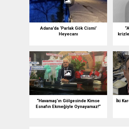
Adana’da ‘Parlak Gök Cismi’
“A
Heyecanı
krizl
“Havamaş’ın Gölgesinde Kimse
İki Ka
Esnafın Ekmeğiyle Oynayamaz!”