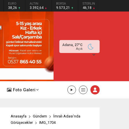
EURO
ALTIN
BORSA
STERLIN
38,26
3.392,64
9.573,21
46,18
Adana,
27
°C
Açık
Foto Galeri
Anasayfa
Gündem
İmralı Adası’nda
Görüşecekler
IMG_1704