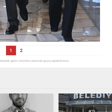
1
2
ullanarak galeri resimleri arasında geçiş yapabilirsiniz.