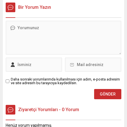
gerçekleştirildi. Çukurova
kurulu kararı ile 9 kişinin
Bir Yorum Yazın
Kalkınma Ajansında
sınav açıldığına dair
düzenlenen toplantıya
duyurusu yapılmadan, sınav
Büyükşehir Belediye Başkan
açılıp sözlü mülakat dahi
Vekili Güngör Geçer, Vali
yapılmadan yönetim
Yardımcısı Hasan Balcı, ilçe
kurulunun yakın
kaymakamları, İl Emniyet
akrabalarının işe
Müdürü Ahmet Hakan
başlatılması gündeme
Arıkan, İl Jandarma
gelmişti. İşe alınan bu
Komutanı Tümgeneral
isimlerin 1 Ağustos...
Coşkun Sel ile kamu kurum
ve kuruluşlarının temsilcileri
katıldı. 2026 yılında...
Daha sonraki yorumlarımda kullanılması için adım, e-posta adresim
ve site adresim bu tarayıcıya kaydedilsin.
Ziyaretçi Yorumları - 0 Yorum
Henüz yorum yapılmamış.