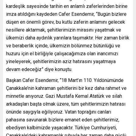
kardeşlik sayesinde tarihin en anlamlı zaferlerinden birine
imza atıldığını kaydeden Cafer Esendemir, “Bugün bizlere
düşen en önemli görev, bu kutlu zaferin anlamını gelecek
nesillere aktarmak, şehitlerimizin mirasını yaşatmak ve
ülkemizi daha aydınlık yarınlara taşımaktır. Her zaman birlik
ve beraberlik içinde, ülkemizin bölünmez bütünlüğü ve
huzuru için el birliğiyle çalışacağımıza olan inancımızı
yineleyerek, şehitlerimizin aziz hatırasını yaşatmaya
devam edeceğiz” diye konuştu.
Başkan Cafer Esendemir, “18 Mart’ın 110. Yıldönümünde
Çanakkale’nin kahraman şehitlerini bir kez daha rahmet ve
minnetle anıyoruz. Gazi Mustafa Kemal Atatürk ve silah
arkadaşları başta olmak üzere, tüm şehitlerimizin hatırası
önünde saygıyla eğiliyoruz. Vatan toprağını canları
pahasına savunarak bizlere emanet eden şehitlerimiz,
ebediyen kalbimizde yaşacaktır. Türkiye Cumhuriyeti,
Çanakkale’deki kahramanlık ruhuyla her zaman daha güçlü,