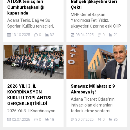
ATDSK tenisçileri
Bahçeli Şikayetini Geri
kişinin hayatını tamamen
2 çocuk annesi Burcu...
Cumhurbaşkanlığı
Çekti
değiştirecek büyüklükte
kupasında
MHP Genel Başkan
olduğuna dikkat çekiyor....
Adana Tenis, Dağ ve Su
Yardımcısı Feti Yıldız,
Sporları Kulübü tenisçileri,
şikayetleri üzerine eski CHP
Türkiye Tenis
Genel Başkanı Kemal
13.10.2025
0
32
08.04.2025
0
21
Federasyonu’nun bu yıl ilk
Kılıçdaroğlu hakkında “suçu
kez düzenlediği
ve suçluyu övme” suçundan
Cumhurbaşkanlığı Kupası
açılan davada şikayetten
Tenis Turnuvası’ndan 3
vazgeçtiklerini bildirdi. Yıldız,
kupayla Adana’ya döndüler.
yaptığı yazılı açıklamada, 5
6-12 Ekim 2025 tarihlerinde
Şubat 2020’de MHP Genel
TTF Ankara Tenis Eğitim
Başkan Yardımcılarının
Merkezi’nde düzenlenen
şikayet dilekçesi üzerine,
Cumhurbaşkanlığı
Kılıçdaroğlu hakkında “suçu
2026 YILI 3. İL
Sınavsız Mülakatsız 9
Kupası’nda 396 sporcu 28
ve suçluyu övme” suçundan
KOORDİNASYON
Akrabaya İş!
farklı kategoride mücadele
dava açıldığını hatırlattı.
KURULU TOPLANTISI
Adana Ticaret Odası’nın
ettiler. Cumhurbaşkanlığı
Ankara...
GERÇEKLEŞTİRİLDİ
ihtiyacı olan elemanları
himayelerinde yaş
2026 Yılı 3. İl Koordinasyon
tedarik etme yöntemi
gruplarında ilk kez
Kurulu Toplantısı, Vali
kentte yeni bir tartışmayı da
düzenlenen...
02.07.2026
0
18
30.07.2025
0
86
Mustafa Yavuz
beraberinde getirdi.
başkanlığında
Temmuz ayı içinde yönetim