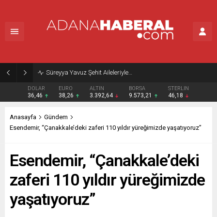
Süreyya Yavuz Şehit Aileleriyle…
DOLAR
EURO
ALTIN
BORSA
STERLIN
36,46
38,26
3.392,64
9.573,21
46,18
Anasayfa
Gündem
Esendemir, “Çanakkale’deki zaferi 110 yıldır yüreğimizde yaşatıyoruz”
Esendemir, “Çanakkale’deki
zaferi 110 yıldır yüreğimizde
yaşatıyoruz”