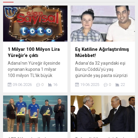
1 Milyar 100 Milyon Lira
Eş Katiline Ağırlaştırılmış
Yüreğir’e çıktı
Müebbet!
Adana’nın Yüreğir ilçesinde
Adana’da 32 yaşındaki eşi
oynanan kupona 1 milyar
Burcu Cöddü’yü yaş
100 milyon TL’lik büyük
gününde yaş pasta sürprizi
ikramiye isabet etti. Dev
yapmak isterken silahla
09.06.2026
0
16
19.06.2025
0
22
ikramiyenin tek kişiye
öldüren, 2 kayınbiraderini ise
çıkması kentte büyük
öldürmeye teşebbüs ettiği
heyecan yaratırken,
iddia edilen 39 yaşındaki
talihlisinin kim olduğu henüz
Uğur Cöddü ağırlaştırılmış
bilinmiyor. Uzmanlar,
müebbet ve ayrıca 11 yıl 15
Türkiye’de şimdiye kadar
gün hapis cezasına
dağıtılan en yüksek
mahkum edildi. Sarıçam
ikramiyeler arasında yer
Mahallesi Yavuz Sultan
alan bu ödülün, kazanan
Selim Mahallesi’nde oturan