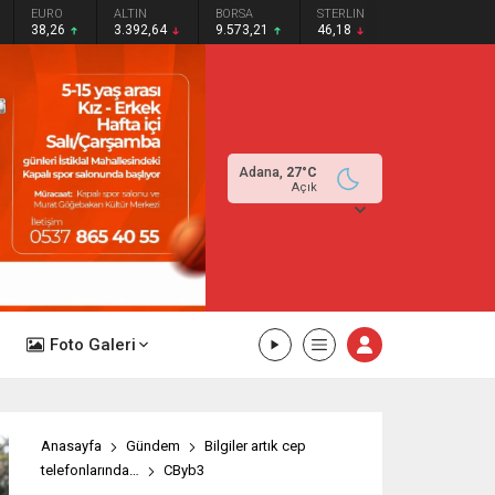
EURO
ALTIN
BORSA
STERLIN
38,26
3.392,64
9.573,21
46,18
Adana,
27
°C
Açık
Foto Galeri
Anasayfa
Gündem
Bilgiler artık cep
telefonlarında…
CByb3