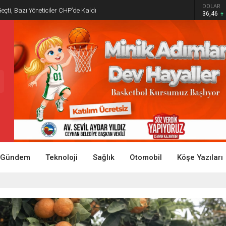
DOLAR
Geçti, Bazı Yöneticiler CHP’de Kaldı
36,46
Gündem
Teknoloji
Sağlık
Otomobil
Köşe Yazıları