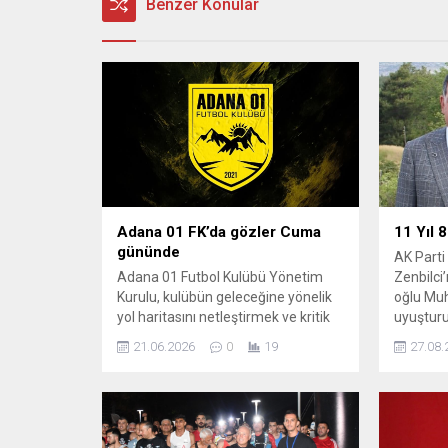
Benzer Konular
Adana 01 FK’da gözler Cuma
11 Yıl
gününde
AK Parti
Adana 01 Futbol Kulübü Yönetim
Zenbilci’
Kurulu, kulübün geleceğine yönelik
oğlu Mu
yol haritasını netleştirmek ve kritik
uyuşturu
kararları almak amacıyla
yıl 8 ay 
21.06.2026
0
19
27.08.
olağanüstü kongre kararı alındığını
cezası ve
resmen duyurdu. ​Adana futbolunun
Geçtiğim
önemli temsilcilerinden biri olan
Cumhuriy
Adana 01 Futbol Kulübü’nde
yürüttüğ
yönetim, yeni sezon öncesi kritik bir
soruştur