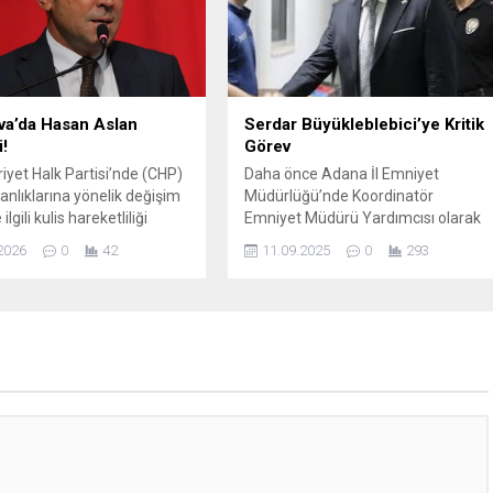
cu ticareti yapmak
ve Devlet Destekleri paneli
ıyla tutuklanmış ve 20
gerçekleştirilecek.
 skunk ele geçirilen aracın
ı adına kayıtlı olduğu...
va’da Hasan Aslan
Serdar Büyükleblebici’ye Kritik
!
Görev
et Halk Partisi’nde (CHP)
Daha önce Adana İl Emniyet
kanlıklarına yönelik değişim
Müdürlüğü’nde Koordinatör
ilgili kulis hareketliliği
Emniyet Müdürü Yardımcısı olarak
, Çukurova İlçe Başkanlığı
görev yapan Serdar Büyükleblebici,
2026
0
42
11.09.2025
0
293
i isimler konuşulmaya
önemli bir göreve atandı. Adana’da
diyor. Ankara ve Adana
10 ay görev yaptıktan sonra Şırnak İ
ulislerinden edinilen
Emniyet Müdürlüğü’ne tayini çıkan
 göre, Çukurova İlçe
başarılı polis müdürü Büyükleblebici
ı için iş insanı ve harita
Emniyet Genel Müdürlüğü KOM
i Hasan Aslan’ın ismi son
Daire Başkan Vekili oldu.
 ön plana çıkan adaylar
..