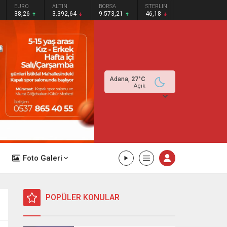
EURO
ALTIN
BORSA
STERLIN
38,26
3.392,64
9.573,21
46,18
Adana,
27
°C
Açık
Foto Galeri
POPÜLER KONULAR