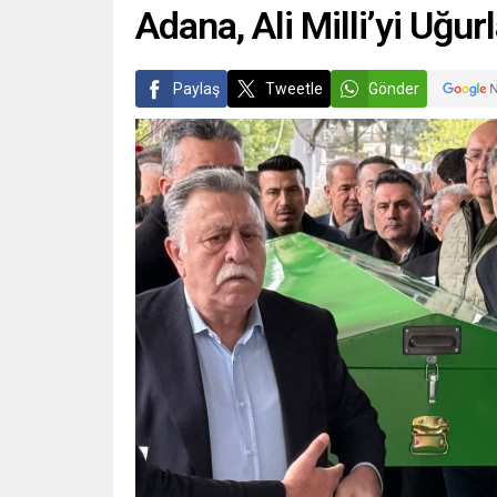
Adana, Ali Milli’yi Uğur
Paylaş
Tweetle
Gönder