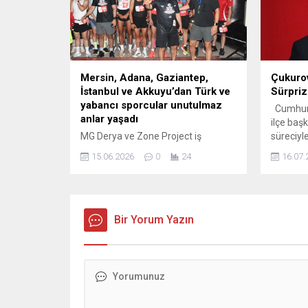
hamleye imza attı. Yönetim kurulu
uyuşturu
tarafından gerçekleştirilen detaylı
suçlamas
değerlendirmeler neticesinde;
kilogram
kulübün...
ise babas
Mersin, Adana, Gaziantep,
Çukuro
İstanbul ve Akkuyu’dan Türk ve
Sürprizi
yabancı sporcular unutulmaz
Cumhuriy
anlar yaşadı
ilçe baş
MG Derya ve Zone Project iş
süreciyle 
birliğiyle 13 Haziran’da düzenlenen
sürerken
15.06.2026
0
24
16.07.
MG Gece Koşusu, Mersin’de bir ilk
için yen
olarak spor severleri gece
devam e
atmosferinde bir araya getirdi.
siyaset k
Mersin’de gerçekleştirilen
bilgilere
organizasyon, yüzlerce katılımcının
Bir Yorum Yazın
Başkanlığ
yanı sıra birbirinden renkli
mühendis
etkinliklerle unutulmaz anlara
günlerde
sahne oldu. SPORUN BİRLEŞTİRİCİ
arasında.
GÜCÜ… Mersin, Adana, Gaziantep,
İstanbul ve Akkuyu’dan Rus
sporcuların yer...