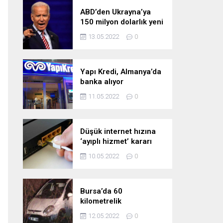
ABD’den Ukrayna’ya
150 milyon dolarlık yeni
askeri yardım
13.05.2022
0
Yapı Kredi, Almanya’da
banka alıyor
11.05.2022
0
Düşük internet hızına
‘ayıplı hizmet’ kararı
10.05.2022
0
Bursa’da 60
kilometrelik
kovalamaca!
12.05.2022
0