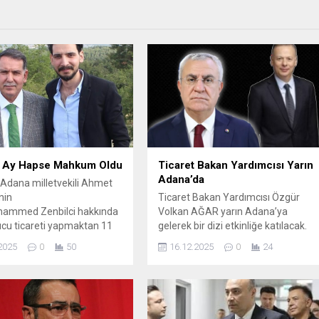
 8 Ay Hapse Mahkum Oldu
Ticaret Bakan Yardımcısı Yarın
Adana’da
 Adana milletvekili Ahmet
nin
Ticaret Bakan Yardımcısı Özgür
hammed Zenbilci hakkında
Volkan AĞAR yarın Adana’ya
cu ticareti yapmaktan 11
gelerek bir dizi etkinliğe katılacak.
hapis ve 833 bin lira adli para
17 Aralık 2025 Çarşamba günü
2025
0
50
16.12.2025
0
24
rildiği ileri sürüldü.
(yarın) saat 10:00’da Türk Ticaret
iz yıl Osmaniye
Bankası Adana Şubesi açılış töreni
et Başsavcılığı’nın
düzenlenirken; ADASO’da da
ü bir uyuşturucu ticareti
Adana İhracat Akademisi Protokolü
ması kapsamında Zenbilci,
imza töreni ve İhracatın Finansmanı