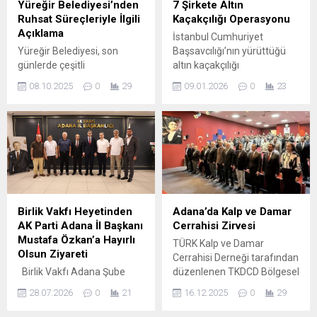
Yüreğir Belediyesi’nden
7 Şirkete Altın
belediyelerde iş yapan
“KREDİNİN KULLANIMINI
Ruhsat Süreçleriyle İlgili
Kaçakçılığı Operasyonu
Ahmet Usta ile Mersin’de
TAKİP EDECEĞİZ”...
Açıklama
İstanbul Cumhuriyet
at...
Yüreğir Belediyesi, son
Başsavcılığı’nın yürüttüğü
günlerde çeşitli
altın kaçakçılığı
platformlarda gündeme
soruşturması sürüyor.
08.10.2025
0
29
09.01.2026
0
23
gelen yapı ruhsat
İstanbul İl Jandarma
süreçlerine ilişkin eleştiriler
Komutanlığı ekipleri,
üzerine kamuoyunu
soruşturma kapsamındaki
bilgilendirdi. Belediyeden
3’üncü dalga operasyonda 7
yapılan açıklamada, İmar ve
şirkete yönelik eş zamanlı
Şehircilik Müdürlüğü’nün
baskın düzenledi. Bu
Belediye Başkanı Ali
şirketlerin sahibi 7
Demirçalı’nın göreve geldiği
şüphelinin adreslerinde
1 Nisan 2024 tarihinden bu
arama ve gözaltı
Birlik Vakfı Heyetinden
Adana’da Kalp ve Damar
yana ruhsat süreçlerini
işlemlerinin devam ettiği
AK Parti Adana İl Başkanı
Cerrahisi Zirvesi
büyük bir titizlikle yürüttüğü
bildirildi. NE İLE
Mustafa Özkan’a Hayırlı
TÜRK Kalp ve Damar
vurgulandı. Açıklamada,
SUÇLANIYORLAR?
Olsun Ziyareti
Cerrahisi Derneği tarafından
“İnşaat ruhsat süreçleri,
Soruşturmada şüphelilere
Birlik Vakfı Adana Şube
düzenlenen TKDCD Bölgesel
makul sürelerde ve hiçbir...
“Suç İşlemek Amacıyla
Başkanı Naci Kazan, Genç
Buluşmaları Adana Bölge
Örgüt Kurmak” , “5607...
28.07.2026
0
21
16.12.2025
0
29
Birlik Adana Şube Başkanı
Toplantısı, Başkent
Mustafa Furkan Ürün ve
Üniversitesi Adana Dr.