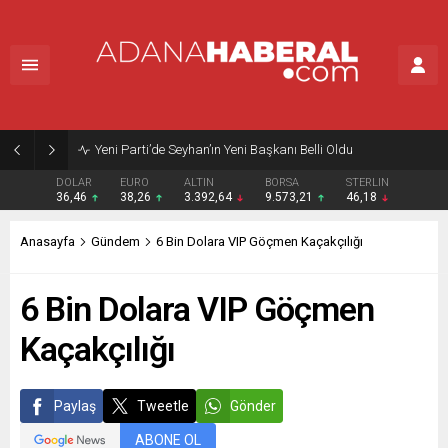
Yeni Parti’de Seyhan’ın Yeni Başkanı Belli Oldu
DOLAR
EURO
ALTIN
BORSA
STERLIN
36,46
38,26
3.392,64
9.573,21
46,18
Anasayfa
Gündem
6 Bin Dolara VIP Göçmen Kaçakçılığı
6 Bin Dolara VIP Göçmen
Kaçakçılığı
Paylaş
Tweetle
Gönder
ABONE OL