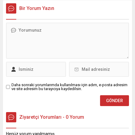
beraberindeki heyet, Adalet
Turgut Noyan Uygulama ve
Bir Yorum Yazın
ve Kalkınma Partisi Adana İl
Araştırma Merkezi’nde
Başkanlığı görevine atanan
gerçekleştirildi. Bölgesel
Mustafa Özkan’a hayırlı
mesleki dayanışmanın
olsun ziyaretinde bulundu.
güçlendirilmesi, güncel
Gençlik ve Ortak Projeler
cerrahi yaklaşımların
Masaya Yatırıldı
tartışılması ve bilgi ile
Gerçekleştirilen ziyarette,
deneyim paylaşımının
Adana’nın geleceğine katkı
artırılması amacıyla
sağlayacak çalışmalar,
düzenlenen toplantı
gençliğe yönelik projeler...
Çukurova bölgesinden çok
sayıda kalp ve damar
cerrahisi...
Daha sonraki yorumlarımda kullanılması için adım, e-posta adresim
ve site adresim bu tarayıcıya kaydedilsin.
Ziyaretçi Yorumları - 0 Yorum
Henüz yorum yapılmamış.