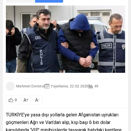
Mehmet Demiral
Yayınlama: 22.02.2025
49
A
A
+
-
0
TÜRKİYE’ye yasa dışı yollarla gelen Afganistan uyrukları
göçmenleri Ağrı ve Van’dan alıp, kişi başı 6 bin dolar
karşılığında ‘VIP’ minibüslerde taşıyarak batıdaki kentlere