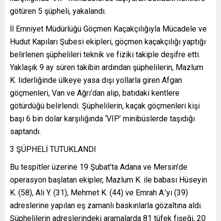
götüren 5 şüpheli, yakalandı.
İl Emniyet Müdürlüğü Göçmen Kaçakçılığıyla Mücadele ve
Hudut Kapıları Şubesi ekipleri, göçmen kaçakçılığı yaptığı
belirlenen şüphelileri teknik ve fiziki takiple deşifre etti.
Yaklaşık 9 ay süren takibin ardından şüphelilerin, Mazlum
K. liderliğinde ülkeye yasa dışı yollarla giren Afgan
göçmenleri, Van ve Ağrı’dan alıp, batıdaki kentlere
götürdüğü belirlendi. Şüphelilerin, kaçak göçmenleri kişi
başı 6 bin dolar karşılığında ‘VIP’ minibüslerde taşıdığı
saptandı.
3 ŞÜPHELİ TUTUKLANDI
Bu tespitler üzerine 19 Şubat’ta Adana ve Mersin’de
operasyon başlatan ekipler, Mazlum K. ile babası Hüseyin
K. (58), Ali Y. (31), Mehmet K. (44) ve Emrah A.’yı (39)
adreslerine yapılan eş zamanlı baskınlarla gözaltına aldı.
Şüphelilerin adreslerindeki aramalarda 81 tüfek fişeği, 20