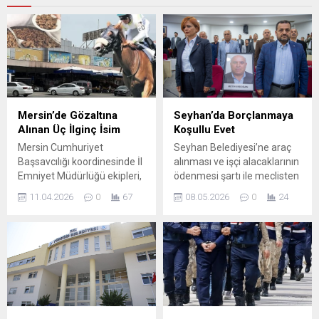
Mersin’de Gözaltına
Seyhan’da Borçlanmaya
Alınan Üç İlginç İsim
Koşullu Evet
Mersin Cumhuriyet
Seyhan Belediyesi’ne araç
Başsavcılığı koordinesinde İl
alınması ve işçi alacaklarının
Emniyet Müdürlüğü ekipleri,
ödenmesi şartı ile meclisten
dün Yenişehir Belediyesi’ne
istenilen 400 milyonluk
11.04.2026
0
67
08.05.2026
0
24
yönelik ihalede yolsuzluk,
borçlanmaya AK Parti ve
rüşvet ve irtikap suçlarından
MHP’li muhalefet meclis
operasyon düzenledi. 31
üyeleri evet oyu kullandılar.
kişil hakkında gözaltı kararı
Verilen borçlanma yetkisinin
verilen operasyonda
200 milyon lirasına araç
belediyede de arama yapıldı.
alınması, diğer 200 milyon
Gözaltına alınanlar arasında
liranın ise birikmiş işçi
güncel üç isim bulunuyor.
alacaklarının ödenmesi
Adana’da daha önce farklı
şartıyla onay verilmiş oldu.