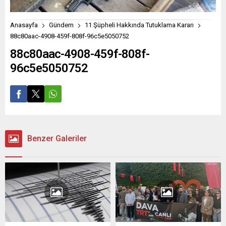
Anasayfa
Gündem
11 Şüpheli Hakkında Tutuklama Kararı
88c80aac-4908-459f-808f-96c5e5050752
88c80aac-4908-459f-808f-
96c5e5050752
Benzer Galeriler