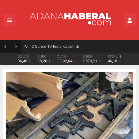
40 Günde 19 Tesis Kapatıldı
DOLAR
EURO
ALTIN
BORSA
STERLIN
36,46
38,26
3.392,64
9.573,21
46,18