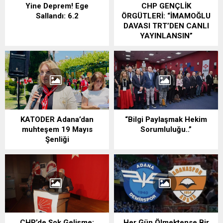
Yine Deprem! Ege
CHP GENÇLİK
Sallandı: 6.2
ÖRGÜTLERİ: “İMAMOĞLU
DAVASI TRT’DEN CANLI
YAYINLANSIN”
KATODER Adana’dan
“Bilgi Paylaşmak Hekim
muhteşem 19 Mayıs
Sorumluluğu..”
Şenliği
CHP’de Şok Gelişme:
Her Gün Ölmektense Bir