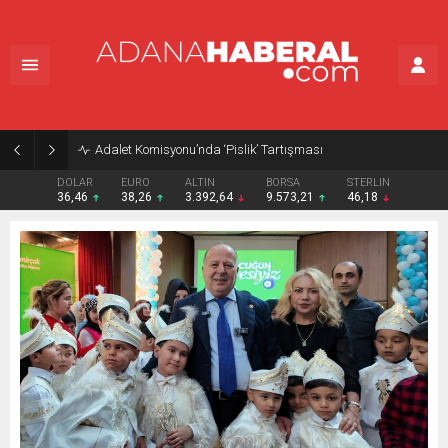
Adalet Komisyonu’nda ‘Pislik’ Tartışması
DOLAR
EURO
ALTIN
BORSA
STERLIN
36,46
38,26
3.392,64
9.573,21
46,18