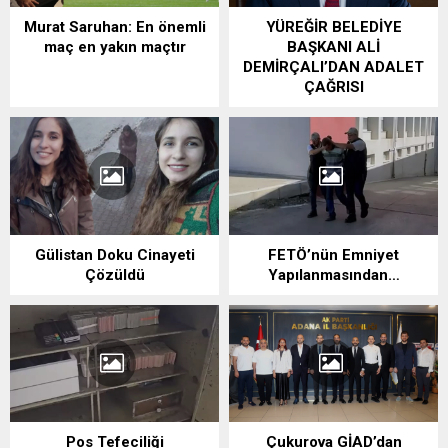
Murat Saruhan: En önemli
YÜREĞİR BELEDİYE
maç en yakın maçtır
BAŞKANI ALİ
DEMİRÇALI’DAN ADALET
ÇAĞRISI
Gülistan Doku Cinayeti
FETÖ’nün Emniyet
Çözüldü
Yapılanmasından…
Pos Tefeciliği
Çukurova GİAD’dan