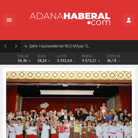
Şehir Hastanelerine 93,3 Milyar TL
DOLAR
EURO
ALTIN
BORSA
STERLIN
36,46
38,26
3.392,64
9.573,21
46,18