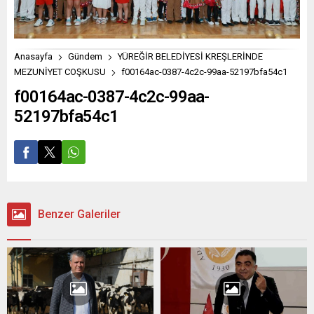
Anasayfa
Gündem
YÜREĞİR BELEDİYESİ KREŞLERİNDE
MEZUNİYET COŞKUSU
f00164ac-0387-4c2c-99aa-52197bfa54c1
f00164ac-0387-4c2c-99aa-
52197bfa54c1
Benzer Galeriler