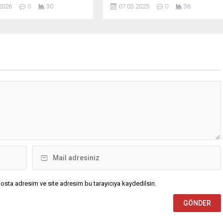
murları Ahmet Oruç ve
ederek yurttaşlar ile bir araya geldi.
2026
0
30
07.03.2025
0
36
ruç’un ailesini ziyaret etti.
Mahalle sakinlerinin yoğun ilgisiyle
zın bağımsızlığına ve
karşılanan Başkan Tekin, Seyhan’ın
izin iradesine kastedenlere
her noktasına eşit şekilde hizmet
nlarını hiç tereddüt etmeden
götürmek için büyük bir özveriyle
n şehitlerimizin,
çalıştıklarını söyledi. Seyhan
izin gönlünde
Belediye Başkanı Oya Tekin,
eştiğini vurgulayan Vali
Gülbahçesi Mahallesi’ne ziyarette
ahraman şehitlerimizi
bulundu. Mahalle sakinlerinin yoğun
e minnetle...
ilgisiyle karşılanan Başkan Tekin,...
osta adresim ve site adresim bu tarayıcıya kaydedilsin.