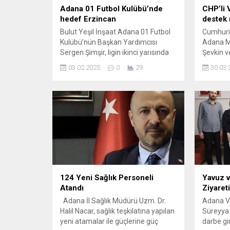
Adana 01 Futbol Kulübü’nde
CHP’li 
hedef Erzincan
destek 
Bulut Yeşil İnşaat Adana 01 Futbol
Cumhuriy
Kulübü’nün Başkan Yardımcısı
Adana Mi
Sergen Şimşir, ligin ikinci yarısında
Şevkin 
engelleri bir bir aştıklarını söyledi.
Gazeteci
03.02.2025
0
29
30.03.
Kepez, Isparta ve Kırklareli maçlarını
Kurtul Ç
kazanarak ligde çıkışa geçtiklerini
üyelerine
belirten Sarı-Siyahlı ekibin Başkan
bulundu
Yardımcısı Sergen Şimşir, “Bu
gerçekle
başarımızı Cumartesi günü saat
basınını
14.00’de Tarsus Şehir Stadında
gündemi
konuk edeceğimiz Erzincan önünde
öne çıktı
de sürdürmeyi...
Sümer, A
zaman...
124 Yeni Sağlık Personeli
Yavuz v
Atandı
Ziyaret
Adana İl Sağlık Müdürü Uzm. Dr.
Adana Va
Halil Nacar, sağlık teşkilatına yapılan
Süreyya
yeni atamalar ile güçlerine güç
darbe gi