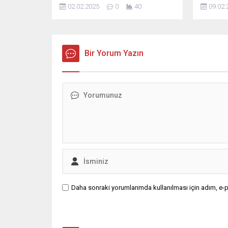
kattıklarını söyledi. Sağlık Müdürü
polis me
02.02.2025
0
40
09.02.
Uzm. Dr. Halil Nacar, “Ocak Dönemi
Mehmet O
İller Arası Yer Değiştirme Atama
Vatanımı
Kurası neticesinde şehrimize 13’ü
milletim
tabip, 18’i uzman tabip olmak üzere
karşı ca
toplamda 124 yeni personel
Bir Yorum Yazın
feda ede
atanmıştır. Yeni çalışma
milletim
arkadaşlarımızı...
ölümsüzl
Yavuz; k
rahmet v
Daha sonraki yorumlarımda kullanılması için adım, e-p