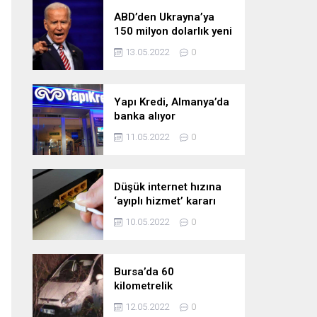
ABD’den Ukrayna’ya
150 milyon dolarlık yeni
askeri yardım
13.05.2022
0
Yapı Kredi, Almanya’da
banka alıyor
11.05.2022
0
Düşük internet hızına
‘ayıplı hizmet’ kararı
10.05.2022
0
Bursa’da 60
kilometrelik
kovalamaca!
12.05.2022
0