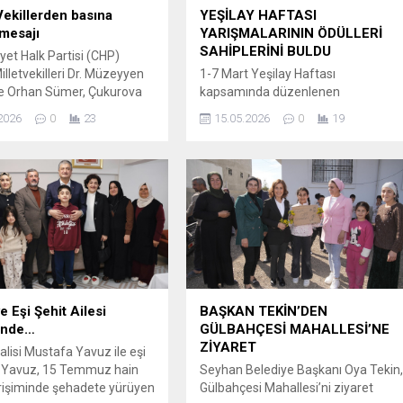
Vekillerden basına
YEŞİLAY HAFTASI
mesajı
YARIŞMALARININ ÖDÜLLERİ
SAHİPLERİNİ BULDU
et Halk Partisi (CHP)
lletvekilleri Dr. Müzeyyen
1-7 Mart Yeşilay Haftası
ve Orhan Sümer, Çukurova
kapsamında düzenlenen
ler Cemiyeti (ÇGC) Başkanı
yarışmalarda dereceye giren
2026
0
23
15.05.2026
0
19
akın ve yönetim kurulu
öğrencilerimize ödülleri Adana
 “hayırlı olsun” ziyaretinde
Valiliğinde düzenlenen törenle
. Samimi bir atmosferde
takdim edildi. Valilik Konferans
şen ziyarette, Adana
Salonunda düzenlenen tören; İl
n önemi ve Türkiye
Emniyet Müdürü Ahmet Hakan
ne dair değerlendirmeler
Arıkan, Türkiye Yeşilay Cemiyeti
. Milletvekilleri Şevkin ve
Adana Şube Başkanı Dr. Yunus
dana basınının her
Emre Yıldırım, kamu kurumlarının
temsilcileri, ödül alan
öğrencilerimiz, aileleri ve
öğretmenlerinin katılımıyla
e Eşi Şehit Ailesi
BAŞKAN TEKİN’DEN
gerçekleştirildi. Öğrencilerimizin...
inde…
GÜLBAHÇESİ MAHALLESİ’NE
ZİYARET
lisi Mustafa Yavuz ile eşi
 Yavuz, 15 Temmuz hain
Seyhan Belediye Başkanı Oya Tekin
rişiminde şehadete yürüyen
Gülbahçesi Mahallesi’ni ziyaret