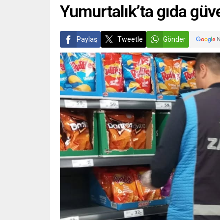
Yumurtalık’ta gıda güve
Paylaş
Tweetle
Gönder