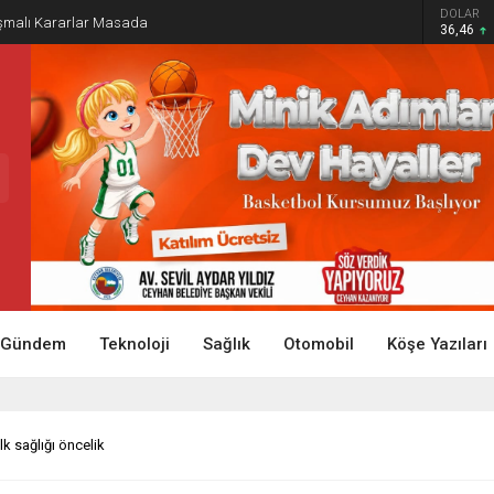
DOLAR
tışmalı Kararlar Masada
36,46
Gündem
Teknoloji
Sağlık
Otomobil
Köşe Yazıları
lk sağlığı öncelik