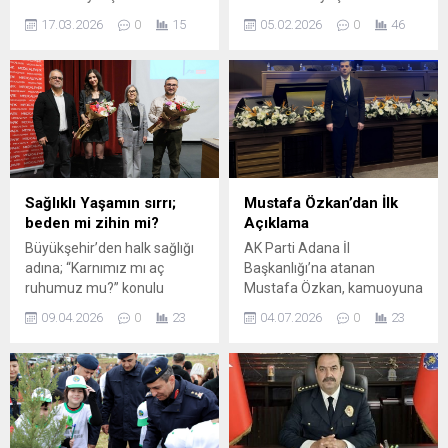
Belediyesi Meclisi
süreçlerine katkı sağlamak
17.03.2026
0
15
05.02.2026
0
46
tarafından 18 Nisan 2025
amacıyla TÜRKONFED ve
tarihinde alınan karar
Garanti BBVA iş birliği ile
doğrultusunda, Adana ili
yürütülen İkiz Dönüşümde
sınırları içerisinde faaliyet
Yeni Ufuklar Projesi
gösteren kadın girişimcileri
kapsamında Adana’da bir
ve kadın kooperatiflerini
etkinlik düzenlendi.
desteklemek, teşvik etmek
Programın açılışında
ve güçlendirmek amacıyla
konuşan TÜRKONFED
ayni ve nakdi desteklerin
Yönetim Kurulu Başkan
Sağlıklı Yaşamın sırrı;
Mustafa Özkan’dan İlk
sağlanması ile ortak projeler
Yardımcısı ve
beden mi zihin mi?
Açıklama
yürütülmesine yönelik
ÇUKUROVASİFED Yönetim
Büyükşehir’den halk sağlığı
AK Parti Adana İl
çalışmalar başlatıldı. Bu
Kurulu Başkanı Vedat Gizer,
adına; “Karnımız mı aç
Başkanlığı’na atanan
kapsamda yürütülen “Kadın
rekabetçiliği artırmanın
ruhumuz mu?” konulu
Mustafa Özkan, kamuoyuna
Ağı ile Sürdürülebilir
yolunun KOBİ’lerin...
söyleşi… Adana Büyükşehir
yönelik ilk açıklamasını yaptı.
Gelecek” projesi...
09.04.2026
0
23
04.07.2026
0
23
Belediyesi Sağlık ve Sosyal
Özkan; “Şahsımı AK Parti
Hizmetler Daire Başkanlığı
Adana İl Başkanlığı görevine
ile Medical Park Adana
layık gören
Hastanesi iş birliğinde
Cumhurbaşkanımız ve
düzenlenen “Karnımız mı
Genel Başkanımız Sayın
Aç, Ruhumuz mu? başlıklı
Recep Tayyip Erdoğan’a
söyleşi, Adana Büyükşehir
şükranlarımı arz ediyorum.