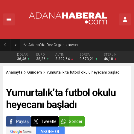
Adana’da Dev Organizasyon
DOLAR
EURO
ALTIN
BORSA
STERLIN
36,46
38,26
3.392,64
9.573,21
46,18
Anasayfa
Gündem
Yumurtalık’ta futbol okulu heyecanı başladı
Yumurtalık’ta futbol okulu
heyecanı başladı
Paylaş
Tweetle
Gönder
ABONE OL