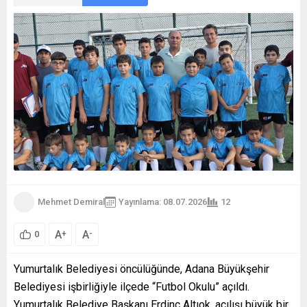
Mehmet Demiral
Yayınlama: 08.07.2026
12
A
A
+
-
0
Yumurtalık Belediyesi öncülüğünde, Adana Büyükşehir
Belediyesi işbirliğiyle ilçede “Futbol Okulu” açıldı.
Yumurtalık Belediye Başkanı Erdinç Altıok, açılışı büyük bir