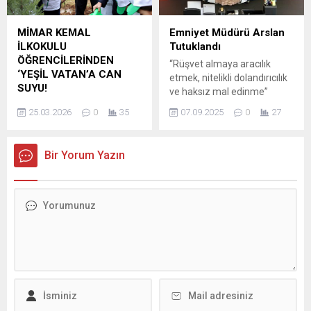
Belediyesi Tiyatro
Teşkilat Başkanımız Sayın
Salonu’nda yoğun katılımla
Ahmet Büyükgümüş’e,
MİMAR KEMAL
Emniyet Müdürü Arslan
gerçekleştirildi. Söyleşide,
Genel Başkan Yardımcımız
İLKOKULU
Tutuklandı
Medical Park Adana
ve Parti Sözcümüz Sayın
ÖĞRENCİLERİNDEN
“Rüşvet almaya aracılık
Hastanesi Beslenme ve...
Ömer Çelik Bakanımıza,
‘YEŞİL VATAN’A CAN
etmek, nitelikli dolandırıcılık
kıymetli...
SUYU!
ve haksız mal edinme”
Adana’da ‘Türkiye’nin Gücü
suçlamasıyla önce görevden
25.03.2026
0
35
07.09.2025
0
27
Orman’ seferberliği
alınan ardından hakkında
programı için sahaya inen
gözaltı kararı verilen
Mimar Kemal İlkokulu’nun
Arslan’a dün ulaşılamadı.
Bir Yorum Yazın
minik öğrencileri, Yeşil
Arslan, bugün polise teslim
Vatan sevdasını kendi
oldu ve çıkarıldığı
elleriyle toprakla
mahkemece tutuklandı.
buluşturdukları fidanlarla
ANKARA DEĞİL
yeşerterek geleceğe umut
ANTALYA’YA TESLİM OLDU
ekti. Dünya Ormancılık Günü
Ankara İl Emniyeti, Arslan’ı
ve Orman Haftası etkinlikleri
karakola davet etti. Arslan,
kapsamında Adana’da
telefonunu kapatıp, bu
“Türkiye’nin Gücü Orman”
çağrıya olumlu yanıt...
temasıyla geniş çaplı bir
fidan dikim töreni