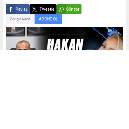
Paylaş
Tweetle
Gönder
ABONE OL
Mehmet Demiral
Yayınlama: 07.07.2026
265
A
A
+
-
0