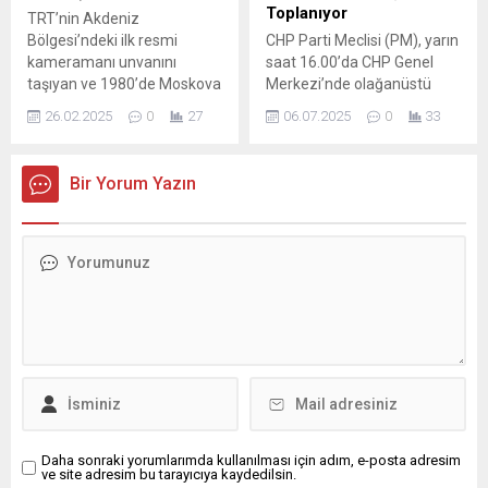
nedeniyle bölgedeki
Kocaeli il merkezinde
Toplanıyor
TRT’nin Akdeniz
arazilere bedeli belirsiz
olmaları beklenen gençlere
Bölgesi’ndeki ilk resmi
CHP Parti Meclisi (PM), yarın
tarihte ödenmek...
Hendek’te sanatçı Süavi
kameramanı unvanını
saat 16.00’da CHP Genel
destek verdi. Bir süre
taşıyan ve 1980’de Moskova
Merkezi’nde olağanüstü
gençlerle birlikte yürüyen
Olimpiyatlarını görüntüleyen
toplanacak. CHP Genel
Süavi, “Bu...
26.02.2025
0
27
06.07.2025
0
33
usta gazeteci Yüksel
Başkanı Özgür Özel, Parti
Hançerli, ‘Giritli Mübadillerin
Meclisi üyelerine gönderdiği
Son Durağı’ adlı belgeselinin
yazıda, “Sayın Parti Meclisi
Bir Yorum Yazın
ardından Giritli mübadil
Üyesi; Parti Meclisimiz 6
torunlarının buluştuğu bir anı
Temmuz 2025 Pazar günü
filmi hazırladı. Adana
saat 16.00’da Ankara’da,
Büyükşehir Belediyesi
Parti Genel Merkezimizde
Tiyatro Salonu’nda yarın
gündem maddelerini
gösterime girecek film,
görüşmek üzere
mübadillerin tarihini ortaya
Tüzüğümüzün 20/6.
koyması açısından büyük
maddesine göre Olağanüstü
önem taşıyor. ‘Giritli...
toplanacaktır” ifadelerini...
Daha sonraki yorumlarımda kullanılması için adım, e-posta adresim
ve site adresim bu tarayıcıya kaydedilsin.