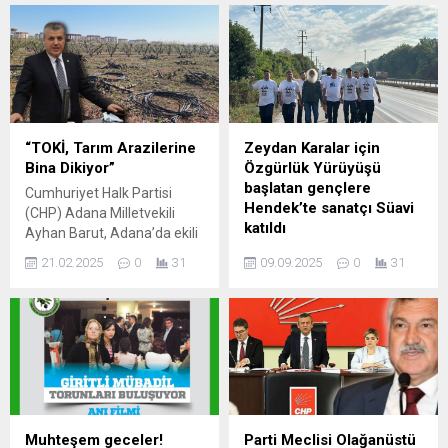
şirketlerine 4 trilyon 372
Elif V.’yi tabancayla
milyar lirayı aşkın borcunun
vurduktan sonra aynı silahla
olduğunu söyledi. Aykırılık ve
yaşamına son verdi. Silah
hukuksuzluk gerekçeleriyle
seslerini duyan mahallelinin
Anayasa Mahkemesi
ihbarı üzerine olay yerine
tarafından iptal edilen bazı
çok sayıda polis ve sağlık
yasal düzenlemelerin AKP
ekibi sevk edildi. Sağlık
iktidarı tarafından tekrar
ekipleri, evde...
“TOKİ, Tarım Arazilerine
Zeydan Karalar için
Meclis’e getirilmesine de
Bina Dikiyor”
Özgürlük Yürüyüşü
tepki gösteren Barut,
başlatan gençlere
Cumhuriyet Halk Partisi
iktidarı...
Hendek’te sanatçı Süavi
(CHP) Adana Milletvekili
katıldı
Ayhan Barut, Adana’da ekili
ve dikili tarım arazileri ile
Adana Büyükşehir Belediye
21.02.2025
0
31
09.09.2025
0
31
büyük sulama yatırımlarının
Başkanı Zeydan Karalar ve
bulunduğu alanın, TOKİ
tutuklanan diğer belediye
projesi nedeniyle talan
başkanlarına özgürlük
edilmesine Meclis’te sert
talebiyle Adana’dan Silivri’ye
tepki gösterdi. Seyhan ve
yürüyüş başlatan Adanalı 9
Çukurova ilçe sınırlarındaki
genç, eylemlerinin 32.
TOKİ konut projeleri
gününde Sakarya’dan
nedeniyle yapılacak kavşak
Kocaeli il sınırına doğru
ve köprü çalışmaları
ilerliyor. 9 Eylül akşamında
Muhteşem geceler!
Parti Meclisi Olağanüstü