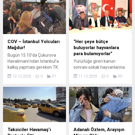
kulübümüzün yanında
yedek üyeleri, İl Disiplin
olmalıyız” diyerek Adana 01
Kurulu asıl ve yedek
FK’ya tam destek sözü verdi.
üyelerinin tedbiren
ACİL DESTEK ÇAĞRISINA
görevden uzaklaştırılırken
İLK YANIT EMRAH
geçici olarak Gürsel Tekin,
KOZAY’DAN GELDİ!
Zeki Şen, Hasan Babacan,
Adana’nın futbol
Müjdat Gürbüz, Erkan
COV – İstanbul Yolcuları
“Her şeye bütçe
sahnesinde yükselen değeri
Narsap’tan oluşan heyet
Mağdur!
buluyorlar hayvanlara
Adana 01 FK, başarı
görevlendirildi....
para bulamıyorlar”
Bugün 15.10’da Çukurova
yolculuğunda önemli bir
Havalimanı’ndan İstanbul’a
Yürürlüğe giren kanun
adım...
kalkış yapması gereken TK
sonrası sokak hayvanlarına
2459 sefer sayılı THY
yönelik uygulamalar
12.12.2025
0
31
11.12.2025
0
30
uçağında kanat arızası
hakkında; DOHAYKO Genel
tespit edildi; uçuş
Sekreteri Nesrin Çıtırık,
gerçekleşmedi. Boeing B737
KİHAYKO Kurucu Başkanı
marka uçağın önce 15
Metin Yıldırım ve CANKOP
dakika rötar yapılacağı
Başkanı Sibel Seyitoğlu;
duyuruldu. Ancak ilerleyen
Çukurova Gazeteciler
dakikalarda kanadında arıza
Cemiyeti Sosyal
olduğu belirtilerek yolcular
Tesisleri’nde basın toplantısı
uçağa alınmadı. Bölgeden
düzenledi. Tüm sokak
Taksiciler Havamaş’ı
Adanalı Özlem, Arayışın
İstanbul Havalimanına
köpeklerinin toplatılmasını