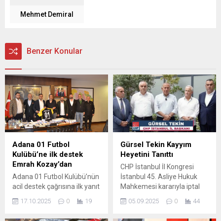
Mehmet Demiral
Benzer Konular
Adana 01 Futbol
Gürsel Tekin Kayyım
Kulübü’ne ilk destek
Heyetini Tanıttı
Emrah Kozay’dan
CHP İstanbul İl Kongresi
Adana 01 Futbol Kulübü’nün
İstanbul 45. Asliye Hukuk
acil destek çağrısına ilk yanıt
Mahkemesi kararıyla iptal
Çukurova Belediye Başkanı
edildi. CHP İstanbul İl
17.10.2025
0
19
05.09.2025
0
44
Emrah Kozay’dan geldi.
Başkanı Özgür Çelik, İl
Kozay, “Adana olarak
Yönetim Kurulu asıl ve