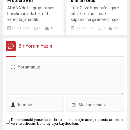
Protesto Etti
Mimarı Oldu
gidecek yolcular şu anda
içeren, 5199 sayılı Kanun’da
ADANA’da bir grup taksici,
Türk Ceza Kanunu’na göre
Çukurova havalimanında
Değişiklik Yapılmasına Dair
havalimanında hizmet
nitelikli dolandırıcılık
bekletiliyor...
Kanun’a yönelik eleştirilerini
veren taşımacılık
kapsamına giren ve birçok
sürdüren Nesrin Çıtırık;
kooperatifinin durak
vatandaşın mağduriyet
hayvan...
02.03.2025
0
39
06.02.2026
0
29
sayısının artırılması için
yaşadığı İBAN
yaptığı girişimleri protesto
dolandırıcılığına formül
etti. Adana Taksiciler Esnaf
aranıyor. Hükûmet
Bir Yorum Yazın
Odası’nda kayıtlı olarak
kaynaklarının, banka
faaliyet gösteren çok sayıda
hesaplarını bilerek ve
taksici, Çukurova ilçesi
isteyerek bir başkasına
Turgut Özal Bulvarı’ndaki bir
kiralayanlara müsamaha
otoparkta toplanarak,
gösterilmemesinde hem
Mersin’deki Çukurova
fikir olduğu belirtiliyor. İYİ
Uluslararası Havalimanı’nda
NİYETLİLER İÇİN FORMÜL
hizmet veren taşımacılık
ARAYIŞI Ancak sadece
kooperatifinin (Havamaş)
yardım etmek için
şehir merkezindeki bazı
arkadaşına veya bir yakınına
noktalarda durak...
IBAN’ını kullandırıp,
dolandırıcılık...
Daha sonraki yorumlarımda kullanılması için adım, e-posta adresim
ve site adresim bu tarayıcıya kaydedilsin.