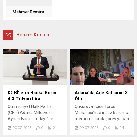
Mehmet Demiral
Benzer Konular
KOBİ’lerin Bsnka Borcu
Adana’da Aile Katliamı! 3
4.3 Trilyon Lira…
Ölü…
Cumhuriyet Halk Partisi
Çukurova ilçesi Toros
(CHP) Adana Milletvekili
Mahallesi’nde infaz koruma
Ayhan Barut, Türkiye’de
memuru olarak görev yapan
küçük ve orta ölçekli
Eyüp V., cinnet getirerek eşi
20.02.2025
0
21
29.07.2025
0
34
işletmelerin banka ve finans
Merve V. ile 8 yaşındaki kızı