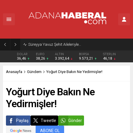
Süreyya Yavuz Şehit Aileleriyle…
DOLAR
EURO
ALTIN
BORSA
STERLIN
36,46
38,26
3.392,64
9.573,21
46,18
Anasayfa
Gündem
Yoğurt Diye Bakın Ne Yedirmişler!
Yoğurt Diye Bakın Ne
Yedirmişler!
Paylaş
Tweetle
Gönder
ABONE OL