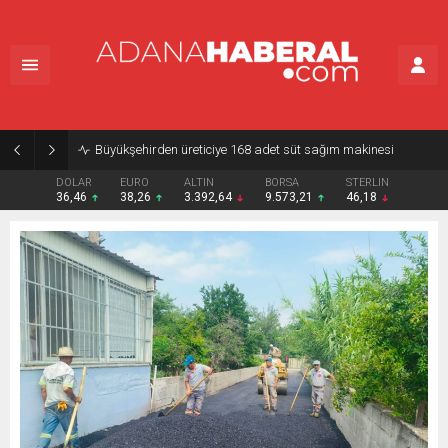
Büyükşehirden üreticiye 168 adet süt sağım makinesi
DOLAR
EURO
ALTIN
BORSA
STERLIN
36,46
38,26
3.392,64
9.573,21
46,18