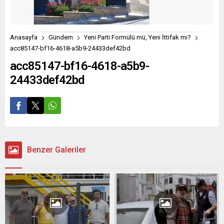
Anasayfa
Gündem
Yeni Parti Formülü mü, Yeni İttifak mı?
acc85147-bf16-4618-a5b9-24433def42bd
acc85147-bf16-4618-a5b9-
24433def42bd
Benzer Galeriler