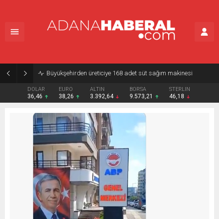
Büyükşehirden üreticiye 168 adet süt sağım makinesi
DOLAR
EURO
ALTIN
BORSA
STERLIN
36,46
38,26
3.392,64
9.573,21
46,18