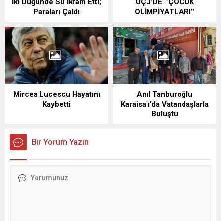
İki Düğünde Su İkram Etti;
UÇÜ’DE ‘’ÇOCUK
Paraları Çaldı
OLİMPİYATLARI’’
Mircea Lucescu Hayatını
Anıl Tanburoğlu
Kaybetti
Karaisalı’da Vatandaşlarla
Buluştu
Bir Yorum Yazın