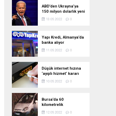
ABD’den Ukrayna’ya
150 milyon dolarlık yeni
askeri yardım
13.05.2022
0
Yapı Kredi, Almanya’da
banka alıyor
11.05.2022
0
Düşük internet hızına
‘ayıplı hizmet’ kararı
10.05.2022
0
Bursa’da 60
kilometrelik
kovalamaca!
12.05.2022
0