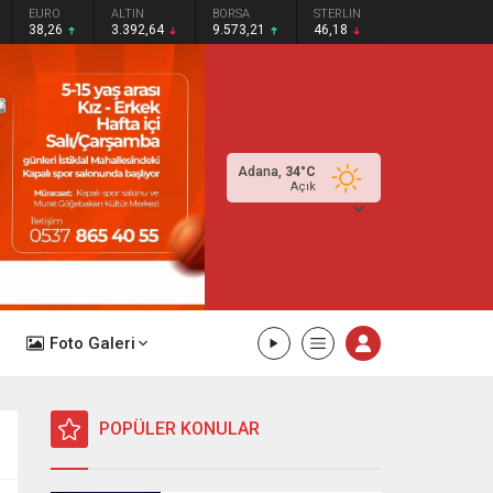
EURO
ALTIN
BORSA
STERLIN
38,26
3.392,64
9.573,21
46,18
Adana,
34
°C
Açık
Foto Galeri
POPÜLER KONULAR