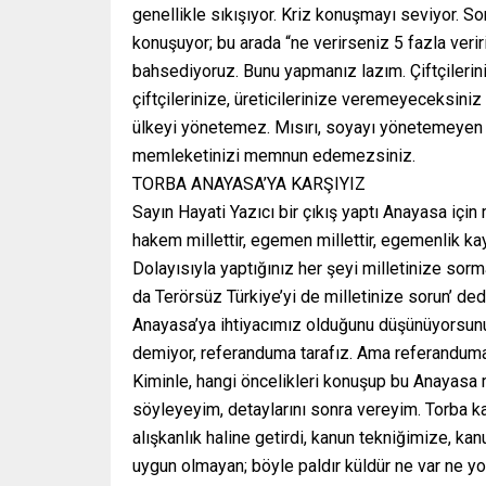
genellikle sıkışıyor. Kriz konuşmayı seviyor. 
konuşuyor; bu arada “ne verirseniz 5 fazla verir
bahsediyoruz. Bunu yapmanız lazım. Çiftçileri
çiftçilerinize, üreticilerinize veremeyeceks
ülkeyi yönetemez. Mısırı, soyayı yönetemeye
memleketinizi memnun edemezsiniz.
TORBA ANAYASA’YA KARŞIYIZ
Sayın Hayati Yazıcı bir çıkış yaptı Anayasa içi
hakem millettir, egemen millettir, egemenlik kay
Dolayısıyla yaptığınız her şeyi milletinize s
da Terörsüz Türkiye’yi de milletinize sorun’ de
Anayasa’ya ihtiyacımız olduğunu düşünüyorsunuz
demiyor, referanduma tarafız. Ama referanduma
Kiminle, hangi öncelikleri konuşup bu Anayasa
söyleyeyim, detaylarını sonra vereyim. Torba 
alışkanlık haline getirdi, kanun tekniğimize, k
uygun olmayan; böyle paldır küldür ne var ne y