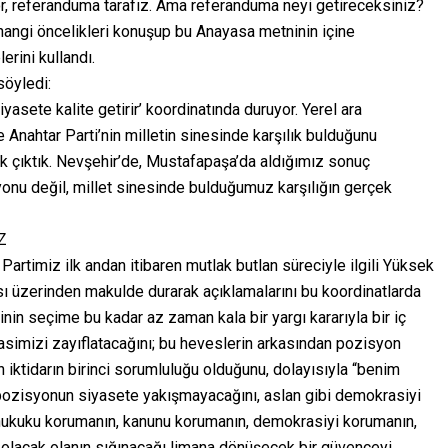
or, referanduma tarafız. Ama referanduma neyi getireceksiniz?
hangi öncelikleri konuşup bu Anayasa metninin içine
rini kullandı.
söyledi:
yasete kalite getirir’ koordinatında duruyor. Yerel ara
 Anahtar Parti’nin milletin sinesinde karşılık bulduğunu
rak çıktık. Nevşehir’de, Mustafapaşa’da aldığımız sonuç
yonu değil, millet sinesinde bulduğumuz karşılığın gerçek
Z
 Partimiz ilk andan itibaren mutlak butlan süreciyle ilgili Yüksek
sı üzerinden makulde durarak açıklamalarını bu koordinatlarda
nin seçime bu kadar az zaman kala bir yargı kararıyla bir iç
imizi zayıflatacağını; bu heveslerin arkasından pozisyon
ktidarın birinci sorumluluğu olduğunu, dolayısıyla “benim
 pozisyonun siyasete yakışmayacağını, aslan gibi demokrasiyi
 hukuku korumanın, kanunu korumanın, demokrasiyi korumanın,
r olacak olanın sığınacağı limana dönüşecek bir güvenceyi