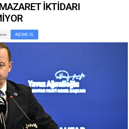
 MAZARET İKTİDARI
MİYOR
ABONE OL