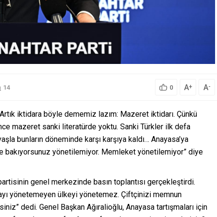
A
A
+
-
14
0
“Artık iktidara böyle dememiz lazım: Mazeret iktidarı. Çünkü
e mazeret sanki literatürde yoktu. Sanki Türkler ilk defa
avaşla bunların döneminde karşı karşıya kaldı… Anayasa’ya
ye bakıyorsunuz yönetilemiyor. Memleket yönetilemiyor” diye
partisinin genel merkezinde basın toplantısı gerçekleştirdi.
ğdayı yönetemeyen ülkeyi yönetemez. Çiftçinizi memnun
” dedi. Genel Başkan Ağıralioğlu, Anayasa tartışmaları için