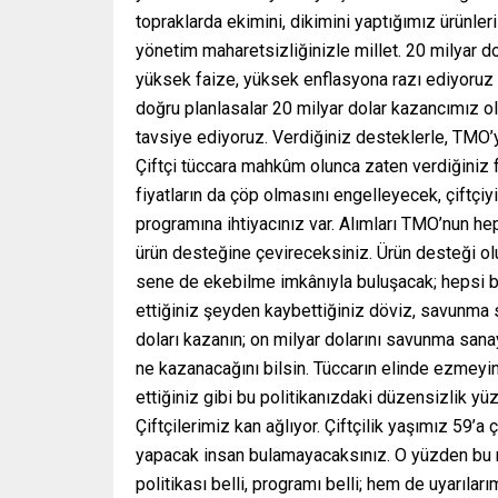
topraklarda ekimini, dikimini yaptığımız ürünler
yönetim maharetsizliğinizle millet. 20 milyar d
yüksek faize, yüksek enflasyona razı ediyoruz dö
doğru planlasalar 20 milyar dolar kazancımız ol
tavsiye ediyoruz. Verdiğiniz desteklerle, TMO’y
Çiftçi tüccara mahkûm olunca zaten verdiğiniz fiy
fiyatların da çöp olmasını engelleyecek, çiftçiy
programına ihtiyacınız var. Alımları TMO’nun he
ürün desteğine çevireceksiniz. Ürün desteği olu
sene de ekebilme imkânıyla buluşacak; hepsi 
ettiğiniz şeyden kaybettiğiniz döviz, savunma s
doları kazanın; on milyar dolarını savunma sanayi
ne kazanacağını bilsin. Tüccarın elinde ezmeyin
ettiğiniz gibi bu politikanızdaki düzensizlik y
Çiftçilerimiz kan ağlıyor. Çiftçilik yaşımız 59
yapacak insan bulamayacaksınız. O yüzden bu m
politikası belli, programı belli; hem de uyarılar