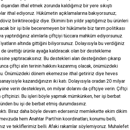
i dışarıdan ithal etmek zorunda kaldığımız bir yere sıkıştı
olar ithal ediyoruz. Hükûmetin açıklamalarına bakıyorsunuz;
viz biriktireceğiz diye. Ekimini bin yıldır yaptığımız bu ürünleri
acak bir işi bile beceremeyen bir hükûmete biz tarım politikası
a yaptırdığınız alımlarla çiftçiyi tüccara mahkûm ediyorsunuz.
atların altında gittiğini biliyorsunuz. Dolayısıyla bu verdiğiniz
i de ürettiği ürünle ayağa kaldıracak olan bir destekleme
psine yaptıracaksınız. Bu destekleri alan desteğinden çıkarıp
nca çiftçi alın terinin hakkını kazanmış olacak, önümüzdeki
bu. Önümüzdeki dönem ekemezse ithal getiririz diye heves
anayisiyle kazandığınızın iki katı. Dolayısıyla oradan 20 milyar
ine verin destekleyin, on milyar dolarını da çiftçiye verin. Çiftçi
 çiftçinizi. Bu işleri böyle yapmak mümkünken, her işi berbat
üzünden bu işi de berbat etmiş durumdasınız.
’a çıktı. Biraz daha böyle devam ederseniz memlekette ekim dikim
evzuda hem Anahtar Parti’nin koordinatları, konumu belli,
ımız ve tekliflerimiz belli. Afaki rakamlar söylemiyoruz. Muhalefet