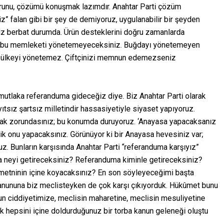
Sorunu, çözümü konuşmak lazımdır. Anahtar Parti çözüm
iz” falan gibi bir şey de demiyoruz, uygulanabilir bir şeyden
niz berbat durumda. Ürün desteklerini doğru zamanlarda
iniz bu memleketi yönetemeyeceksiniz. Buğdayı yönetemeyen
n ülkeyi yönetemez. Çiftçinizi memnun edemezseniz
n mutlaka referanduma gideceğiz diye. Biz Anahtar Parti olarak
ıtsız şartsız milletindir hassasiyetiyle siyaset yapıyoruz.
ormak zorundasınız; bu konumda duruyoruz. ‘Anayasa yapacaksanız
dik onu yapacaksınız. Görünüyor ki bir Anayasa hevesiniz var;
. Bunların karşısında Anahtar Parti “referanduma karşıyız”
 neyi getireceksiniz? Referanduma kiminle getireceksiniz?
 metninin içine koyacaksınız? En son söyleyeceğimi başta
kanununa biz meclisteyken de çok karşı çıkıyorduk. Hükûmet bunu
anun ciddiyetimize, meclisin maharetine, meclisin mesuliyetine
ok hepsini içine doldurduğunuz bir torba kanun geleneği oluştu