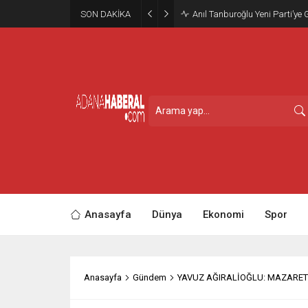
SON DAKİKA
Anıl Tanburoğlu Yeni Parti’ye 
Anasayfa
Dünya
Ekonomi
Spor
Anasayfa
Gündem
YAVUZ AĞIRALİOĞLU: MAZARET