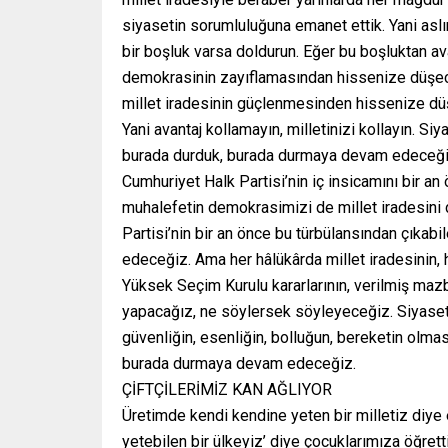
siyasetin sorumluluğuna emanet ettik. Yani aslı
bir boşluk varsa doldurun. Eğer bu boşluktan a
demokrasinin zayıflamasından hissenize düşe
millet iradesinin güçlenmesinden hissenize dü
Yani avantaj kollamayın, milletinizi kollayın. Siy
burada durduk, burada durmaya devam edeceği
Cumhuriyet Halk Partisi’nin iç insicamını bir an
muhalefetin demokrasimizi de millet iradesini
Partisi’nin bir an önce bu türbülansından çıkab
edeceğiz. Ama her hâlükârda millet iradesinin,
Yüksek Seçim Kurulu kararlarının, verilmiş maz
yapacağız, ne söylersek söyleyeceğiz. Siyaseti
güvenliğin, esenliğin, bolluğun, bereketin olma
burada durmaya devam edeceğiz.
ÇİFTÇİLERİMİZ KAN AĞLIYOR
Üretimde kendi kendine yeten bir milletiz diye
yetebilen bir ülkeyiz’ diye çocuklarımıza öğretti