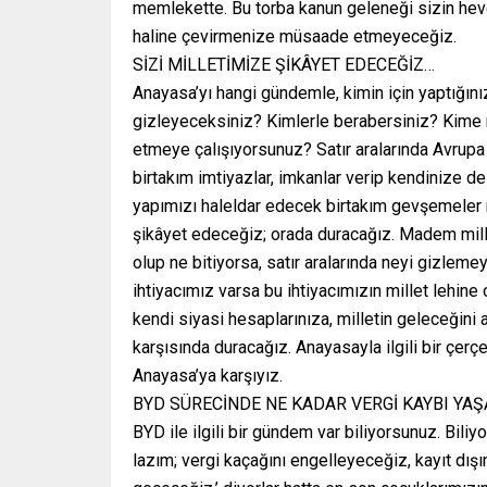
memlekette. Bu torba kanun geleneği sizin heve
haline çevirmenize müsaade etmeyeceğiz.
SİZİ MİLLETİMİZE ŞİKÂYET EDECEĞİZ…
Anayasa’yı hangi gündemle, kimin için yaptığını
gizleyeceksiniz? Kimlerle berabersiniz? Kim
etmeye çalışıyorsunuz? Satır aralarında Avrupa B
birtakım imtiyazlar, imkanlar verip kendinize 
yapımızı haleldar edecek birtakım gevşemeler m
şikâyet edeceğiz; orada duracağız. Madem mill
olup ne bitiyorsa, satır aralarında neyi gizlem
ihtiyacımız varsa bu ihtiyacımızın millet lehine
kendi siyasi hesaplarınıza, milletin geleceğini
karşısında duracağız. Anayasayla ilgili bir çer
Anayasa’ya karşıyız.
BYD SÜRECİNDE NE KADAR VERGİ KAYBI YAŞ
BYD ile ilgili bir gündem var biliyorsunuz. Bili
lazım; vergi kaçağını engelleyeceğiz, kayıt dışı