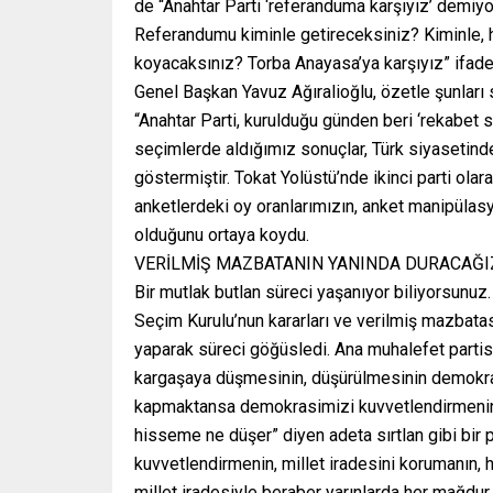
de “Anahtar Parti ‘referanduma karşıyız’ demiy
Referandumu kiminle getireceksiniz? Kiminle, 
koyacaksınız? Torba Anayasa’ya karşıyız” ifadele
Genel Başkan Yavuz Ağıralioğlu, özetle şunları 
“Anahtar Parti, kurulduğu günden beri ‘rekabet si
seçimlerde aldığımız sonuçlar, Türk siyasetinde
göstermiştir. Tokat Yolüstü’nde ikinci parti ola
anketlerdeki oy oranlarımızın, anket manipülas
olduğunu ortaya koydu.
VERİLMİŞ MAZBATANIN YANINDA DURACAĞI
Bir mutlak butlan süreci yaşanıyor biliyorsunuz.
Seçim Kurulu’nun kararları ve verilmiş mazbata
yaparak süreci göğüsledi. Ana muhalefet partisi
kargaşaya düşmesinin, düşürülmesinin demokras
kapmaktansa demokrasimizi kuvvetlendirmenin i
hisseme ne düşer” diyen adeta sırtlan gibi bir
kuvvetlendirmenin, millet iradesini korumanın,
millet iradesiyle beraber yarınlarda her mağdu