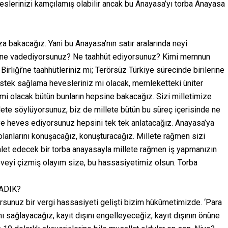
slerinizi kamçılamış olabilir ancak bu Anayasa’yı torba Anayasa
za bakacağız. Yani bu Anayasa’nın satır aralarında neyi
e ne vadediyorsunuz? Ne taahhüt ediyorsunuz? Kimi memnun
irliği’ne taahhütleriniz mi; Terörsüz Türkiye sürecinde birilerine
destek sağlama hevesleriniz mi olacak, memleketteki üniter
i olacak bütün bunların hepsine bakacağız. Sizi milletimize
ete söylüyorsunuz, biz de millete bütün bu süreç içerisinde ne
eye heves ediyorsunuz hepsini tek tek anlatacağız. Anayasa’ya
 olanlarını konuşacağız, konuşturacağız. Millete rağmen sizi
 alet edecek bir torba anayasayla millete rağmen iş yapmanızın
çeveyi çizmiş olayım size, bu hassasiyetimiz olsun. Torba
ADIK?
yorsunuz bir vergi hassasiyeti gelişti bizim hükûmetimizde. ‘Para
nı sağlayacağız, kayıt dışını engelleyeceğiz, kayıt dışının önüne