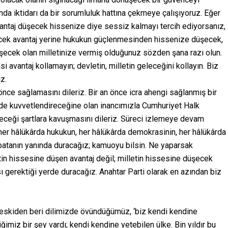
nda iktidarı da bir sorumluluk hattına çekmeye çalışıyoruz. Eğer
vantaj düşecek hissenize diye sessiz kalmayı tercih ediyorsanız,
cek avantaj yerine hukukun güçlenmesinden hissenize düşecek,
şecek olan milletinize vermiş olduğunuz sözden şana razı olun.
asi avantaj kollamayın; devletin, milletin geleceğini kollayın. Biz
z.
 önce sağlamasını dileriz. Bir an önce icra ahengi sağlanmış bir
 de kuvvetlendireceğine olan inancımızla Cumhuriyet Halk
ileceği şartlara kavuşmasını dileriz. Süreci izlemeye devam
 her hâlükârda hukukun, her hâlükârda demokrasinin, her hâlükârda
batanın yanında duracağız; kamuoyu bilsin. Ne yaparsak
n hissesine düşen avantaj değil; milletin hissesine düşecek
sı gerektiği yerde duracağız. Anahtar Parti olarak en azından biz
 eskiden beri dilimizde övündüğümüz, ‘biz kendi kendine
ğimiz bir şey vardı; kendi kendine yetebilen ülke. Bin yıldır bu