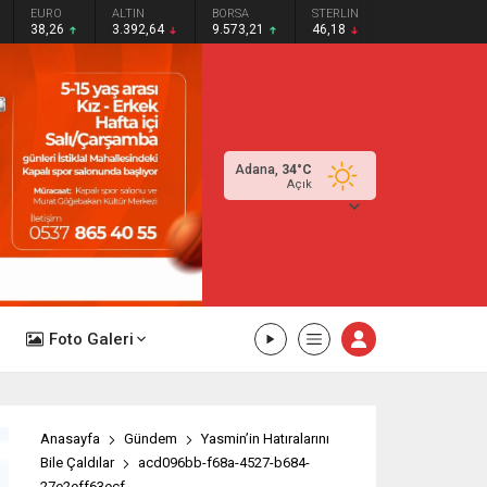
EURO
ALTIN
BORSA
STERLIN
38,26
3.392,64
9.573,21
46,18
Adana,
34
°C
Açık
Foto Galeri
Anasayfa
Gündem
Yasmin’in Hatıralarını
Bile Çaldılar
acd096bb-f68a-4527-b684-
27e2eff63ecf