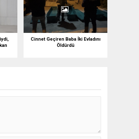
iydi,
Cinnet Geçiren Baba İki Evladını
akan
Öldürdü