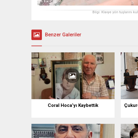
Bilgi: Klavye yön tuşlarını k
Benzer Galeriler
Coral Hoca’yı Kaybettik
Çukuro