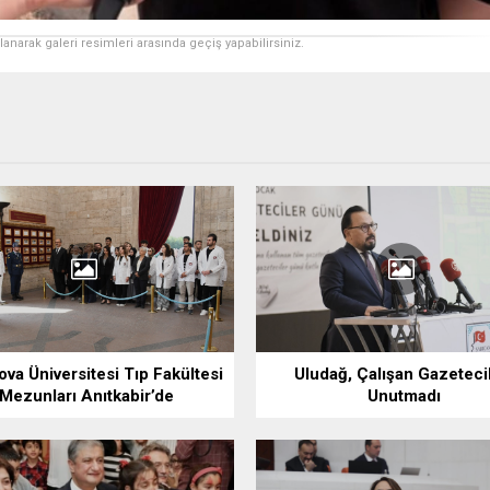
ullanarak galeri resimleri arasında geçiş yapabilirsiniz.
va Üniversitesi Tıp Fakültesi
Uludağ, Çalışan Gazetecil
Mezunları Anıtkabir’de
Unutmadı