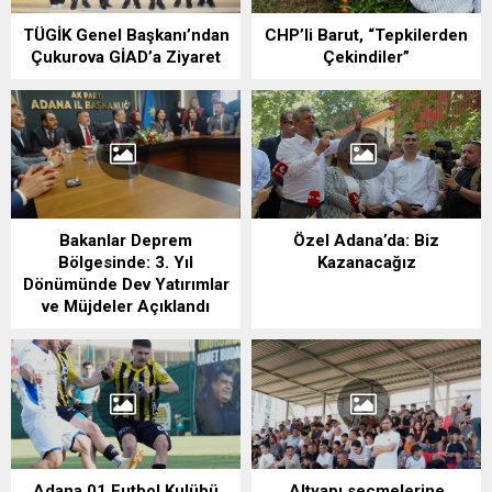
TÜGİK Genel Başkanı’ndan
CHP’li Barut, “Tepkilerden
Çukurova GİAD’a Ziyaret
Çekindiler”
Bakanlar Deprem
Özel Adana’da: Biz
Bölgesinde: 3. Yıl
Kazanacağız
Dönümünde Dev Yatırımlar
ve Müjdeler Açıklandı
Adana 01 Futbol Kulübü
Altyapı seçmelerine