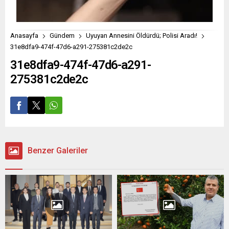
Anasayfa
Gündem
Uyuyan Annesini Öldürdü; Polisi Aradı!
31e8dfa9-474f-47d6-a291-275381c2de2c
31e8dfa9-474f-47d6-a291-
275381c2de2c
Benzer Galeriler