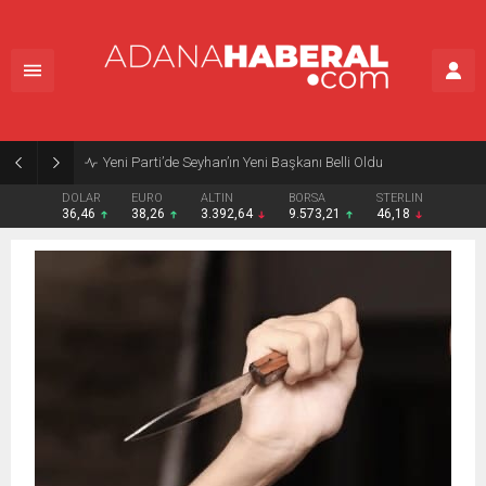
Yeni Parti’de Seyhan’ın Yeni Başkanı Belli Oldu
DOLAR
EURO
ALTIN
BORSA
STERLIN
36,46
38,26
3.392,64
9.573,21
46,18