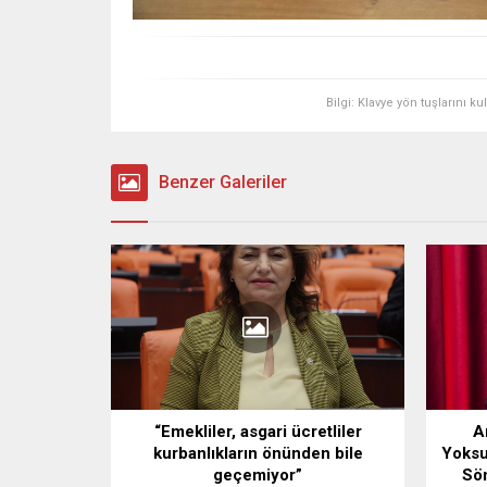
Bilgi: Klavye yön tuşlarını k
Benzer Galeriler
“Emekliler, asgari ücretliler
A
kurbanlıkların önünden bile
Yoksu
geçemiyor”
Sö