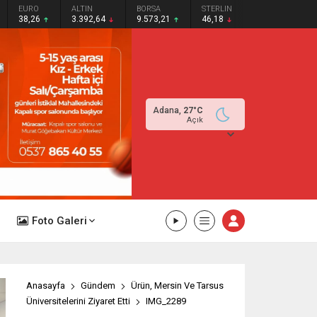
EURO
ALTIN
BORSA
STERLIN
38,26
3.392,64
9.573,21
46,18
Adana,
27
°C
Açık
Foto Galeri
Anasayfa
Gündem
Ürün, Mersin Ve Tarsus
Üniversitelerini Ziyaret Etti
IMG_2289