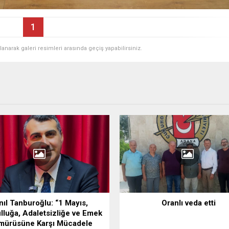
1
ullanarak galeri resimleri arasında geçiş yapabilirsiniz.
nıl Tanburoğlu: “1 Mayıs,
Oranlı veda etti
lluğa, Adaletsizliğe ve Emek
mürüsüne Karşı Mücadele