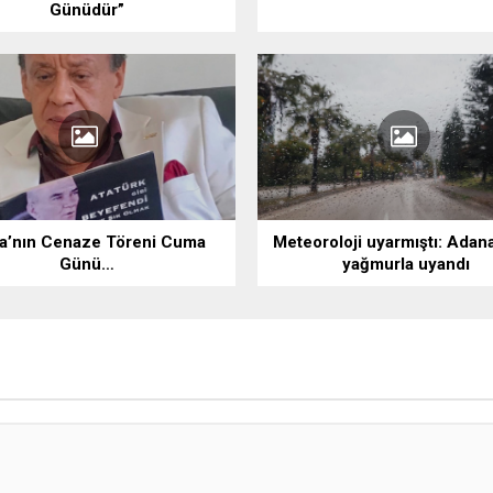
Günüdür”
a’nın Cenaze Töreni Cuma
Meteoroloji uyarmıştı: Adan
Günü…
yağmurla uyandı