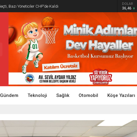
DOLAR
Geçti, Bazı Yöneticiler CHP’de Kaldı
36,46
Gündem
Teknoloji
Sağlık
Otomobil
Köşe Yazıları