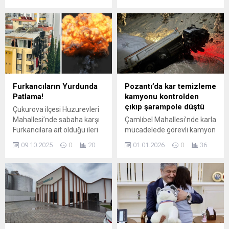
Parti grubu tarafından
yemin edip, kep attı.
Meclis’e sunulacak tasarıda,
Törende, mezun olan polis
restoranlar başta olmak
adaylarından Hasan Coşar
üzere birçok kamusal
(25), 8 yıllık kız arkadaşı
alanda sigara içilmesi
Şeymanur Aşçı’ya (25) evlilik
tamamen yasaklanacak.
teklifi etti. Aşçı, teklifi kabul
Değişiklikle birlikte açık-
etti. Adana Kemal Serhadlı
kapalı alan olmasına
Polis Meslek Yüksekokulu
bakılmaksızın yalnızca daha
32’nci dönem mezunlarını
Furkancıların Yurdunda
Pozantı’da kar temizleme
önceden belirlenmiş
verdi. 2 yıldır eğitim...
Patlama!
kamyonu kontrolden
yerlerde sigara içilmesine
çıkıp şarampole düştü
Çukurova ilçesi Huzurevleri
imkan verilecek. Buna göre
Mahallesi’nde sabaha karşı
Çamlıbel Mahallesi’nde karla
ibadethane, okul öncesi
Furkancılara ait olduğu ileri
mücadelede görevli kamyon
eğitim...
sürülen bir öğrenci yurdunda
kontrolden çıkarak
09.10.2025
0
20
01.01.2026
0
36
patlama meydana geldi.
şarampole devrildi; sürücü
Patlamanın ardından binada
kazayı yara almadan atlattı,
yangın çıktı. İhbar üzerine
aracı çıkarma çalışmaları
bölgeye çok sayıda itfaiye,
başlatıldı. Adana’nın Pozantı
sağlık ve polis ekibi sevk
ilçesinde, karla mücadele
edildi. Ekiplerin hızlı
çalışmalarında görevli bir
müdahalesiyle yangın kısa
kamyon şarampole devrildi.
sürede kontrol altına
Çamlıbel Mahallesi