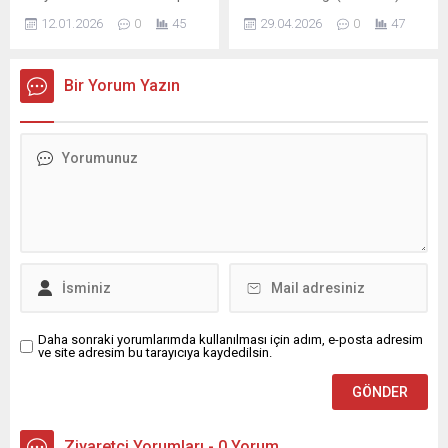
geçirilecek “Seyhan
yurt dışına kaçan; bu
Başkanı Şaban Demir,
Belediyesi Lions Sosyal...
12.01.2026
0
45
29.04.2026
0
47
kişilerden birinin intiharına
dernek faaliyetleri ve
yol açtığı öne sürülen
gelecek hedefleriyle ilgili
BELLAPAİS güzellik merkezi
önemli açıklamalarda
Bir Yorum Yazın
sahibi Sinem Çekinmez
bulundu. Yardımlaşmayı
Güney Afrika’da güzellik
yalnızca maddi destek
merkezi açtı. En kısa sürede
olarak görmediklerini
dönüp personeli başta
vurgulayan Demir, insan
olmak üzere tüm borçlarını
onurunu koruyan güçlü bir
kapatacağı sözünü veren
toplumsal dayanışma
Çekinmez’in neden Güney
modeli oluşturduklarını
Afrika’yı tercih ettiği...
belirterek, 5 bin üyeli
derneğin konfederasyona
dönüşerek 20 bin kişilik...
Daha sonraki yorumlarımda kullanılması için adım, e-posta adresim
ve site adresim bu tarayıcıya kaydedilsin.
Ziyaretçi Yorumları - 0 Yorum