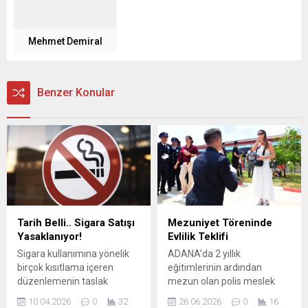
Mehmet Demiral
Benzer Konular
Tarih Belli.. Sigara Satışı
Mezuniyet Töreninde
Yasaklanıyor!
Evlilik Teklifi
Sigara kullanımına yönelik
ADANA’da 2 yıllık
birçok kısıtlama içeren
eğitimlerinin ardından
düzenlemenin taslak
mezun olan polis meslek
çalışması ortaya çıktı. AK
yüksekokulu öğrencileri
10.04.2026
0
32
26.06.2026
0
16