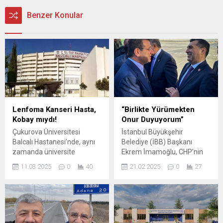
Benzer Konular
Lenfoma Kanseri Hasta,
“Birlikte Yürümekten
Kobay mıydı!
Onur Duyuyorum”
Çukurova Üniversitesi
İstanbul Büyükşehir
Balcalı Hastanesi’nde, aynı
Belediye (İBB) Başkanı
zamanda üniversite
Ekrem İmamoğlu, CHP’nin
personeli olan lenfoma
bir sonraki seçimde
11.03.2025
0
40
21.02.2025
0
27
kanseri bir hastaya Sağlık
göstereceği cumhurbaşkanı
Bakanlığı’nca onaylı
adayını belirlemek üzere
olmayan ilaçlar verilerek
düzenlenecek ön seçime
ölümüne yol açıldığı
girmek için avukatı
gerekçesiyle suç
aracılığıyla başvuru yaptı.
duyurusunda bulunuldu.
CHP Adana İl Başkanı Anıl