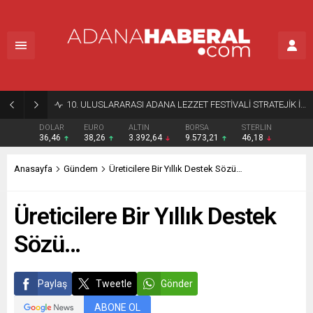
10. ULUSLARARASI ADANA LEZZET FESTİVALİ STRATEJİK İÇERİK VE OPERASYON TOPLANTISI GERÇEKLEŞTİRİLDİ
DOLAR
EURO
ALTIN
BORSA
STERLIN
36,46
38,26
3.392,64
9.573,21
46,18
Anasayfa
Gündem
Üreticilere Bir Yıllık Destek Sözü…
Üreticilere Bir Yıllık Destek
Sözü…
Paylaş
Tweetle
Gönder
ABONE OL