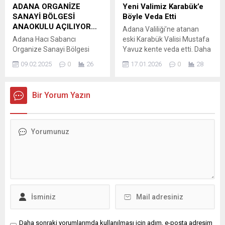
alınarak söndürüldü. Olayda
mevkiinde meydana gelen
ADANA ORGANİZE
Yeni Valimiz Karabük’e
ölen ya da yaralanan
kazada, plakası
SANAYİ BÖLGESİ
Böyle Veda Etti
olmazken,...
öğrenilemeyen kamyonun
ANAOKULU AÇILIYOR…
Adana Valiliği’ne atanan
sürücüsünün direksiyon
Adana Hacı Sabancı
eski Karabük Valisi Mustafa
hâkimiyetini kaybettiği
Organize Sanayi Bölgesi
Yavuz kente veda etti. Daha
belirtildi.Kontrolden çıkan
(AOSB) yönetimi tarafından,
önce Seyhan kaymakamlığı
araç yol kenarından aşağıya
09.02.2025
0
26
17.01.2026
0
28
kadın istihdamını
görevinde de bulunan Vali
düşerek...
desteklemek amacıyla
Yavuz, veda mesajında şu
bölge içinde inşaatı
ifadeleri kullandı:
Bir Yorum Yazın
tamamlanan anaokulu
“Karabük’te görev
açılıyor. 3-6 yaş arasındaki
yaptığımız süre boyunca
çocuklara yönelik olarak
yalnızca makamda değil;
tasarlanan AOSB Anaokulu,
sahada, sokakta, okullarda,
2024-2025 eğitim yılı 2.
afetlerde ve
dönem için ön kayıt almaya
hemşerilerimizin yanında
başladı. Ön kayıt için talep
olmaya çalıştık. Yaklaşık 2 yıl
formu bağlantısı AOSB’nin
5 ay boyunca, Karabüklü
sosyal medya hesaplarında
hemşehrilerimizin...
paylaşıldı ve...
Daha sonraki yorumlarımda kullanılması için adım, e-posta adresim