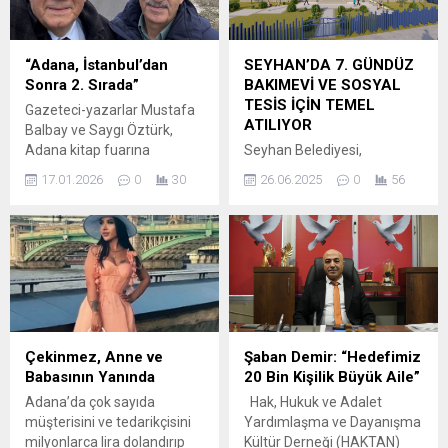
Mikail Radar adlı hastanın bir
Tanburoğlu, İmamoğlu’nun
süre hastanenin onkoloji
başvurusu sonrasında şu
bölümünde kemoterapi
ifadelerde bulundu:
“Adana, İstanbul’dan
SEYHAN’DA 7. GÜNDÜZ
gördüğü, ardından da bir
“Cumhurbaşkanı adayımızı
Sonra 2. Sırada”
BAKIMEVİ VE SOSYAL
deneme hastasına
belirleyeceğimiz önseçim
TESİS İÇİN TEMEL
Gazeteci-yazarlar Mustafa
dönüştürüldüğü görüşüne
için müracaatını yapan
ATILIYOR
Balbay ve Saygı Öztürk,
yer verildi. Radar’ın ölüm
İstanbul Büyükşehir
Adana kitap fuarına
Seyhan Belediyesi,
nedeninin farklı...
Belediyesi ve Türkiye
katılmak üzere kentimizde.
çocukların güvenli ve nitelikli
Belediyeler...
17.01.2026
0
30
26.06.2025
0
56
Bir paylaşımda bulunan
eğitim ortamlarına erişimini
Balbay, “Kardeşim Saygı
artırmak ve mahalle halkının
Öztürk’le birlikte Adana’ya
sosyal yaşamını
giriyoruz. Bugün ve yarın
zenginleştirmek amacıyla
Adana Kitap Fuarı’nda
yatırımlarına hız kesmeden
olacağız. Adana,
devam ediyor. Belediye, bu
İstanbul’dan sonra kitaba
doğrultuda 7. gündüz
ilginin en yüksek olduğu
bakımevi ve çok amaçlı
TÜYAP!” dedi. Her iki isim
sosyal tesisin temelini
Çekinmez, Anne ve
Şaban Demir: “Hedefimiz
ayrıca bugün söyleşiye de
atmaya hazırlanıyor.
Babasının Yanında
20 Bin Kişilik Büyük Aile”
katılacak.
Uluslararası Lions Kulübü iş
Adana’da çok sayıda
Hak, Hukuk ve Adalet
birliğiyle 2000 Evler
müşterisini ve tedarikçisini
Yardımlaşma ve Dayanışma
Mahallesi’nde hayata
milyonlarca lira dolandırıp
Kültür Derneği (HAKTAN)