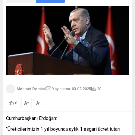
Mehmet Demiral
Yayınlama: 03.02.2025
20
A
A
+
-
0
Cumhurbaşkanı Erdoğan:
“Üreticilerimizin 1 yıl boyunca aylık 1 asgari ücret tutarı