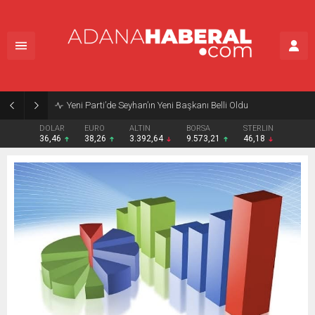
Yeni Parti’de Seyhan’ın Yeni Başkanı Belli Oldu
DOLAR
EURO
ALTIN
BORSA
STERLIN
36,46
38,26
3.392,64
9.573,21
46,18