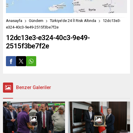
Anasayfa
Gündem
Türkiye’de 24 İl Risk Altında
12dc13e3-
e324-40c3-9e49-2515f3be7f2e
12dc13e3-e324-40c3-9e49-
2515f3be7f2e
Benzer Galeriler