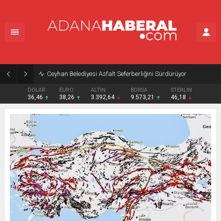
Ceyhan Belediyesi Asfalt Seferberliğini Sürdürüyor
DOLAR
EURO
ALTIN
BORSA
STERLIN
36,46
38,26
3.392,64
9.573,21
46,18