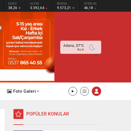
EURO
ALTIN
BORSA
STERLIN
38,26
3.392,64
9.573,21
46,18
Adana,
27
°C
Açık
Foto Galeri
POPÜLER KONULAR