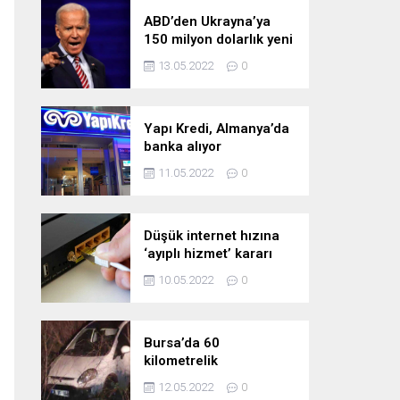
ABD’den Ukrayna’ya
150 milyon dolarlık yeni
askeri yardım
13.05.2022
0
Yapı Kredi, Almanya’da
banka alıyor
11.05.2022
0
Düşük internet hızına
‘ayıplı hizmet’ kararı
10.05.2022
0
Bursa’da 60
kilometrelik
kovalamaca!
12.05.2022
0