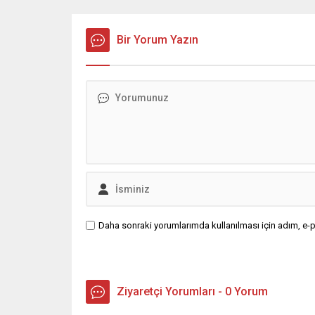
tamamladı. Kongreye, DP Genel
kazasına 
Başkanı Gültekin Uysal da katılarak
doğrult
partililere seslenecek. DP Adana İl
Bir Yorum Yazın
düzenlen
Teşkilatı adına bir davet mesajı
gerçekle
yayınlayan İl Başkanı Mustafa
gözaltın
Tümer, tüm...
emniyett
tutuklam
hakimliği
Daha sonraki yorumlarımda kullanılması için adım, e-p
Ziyaretçi Yorumları - 0 Yorum