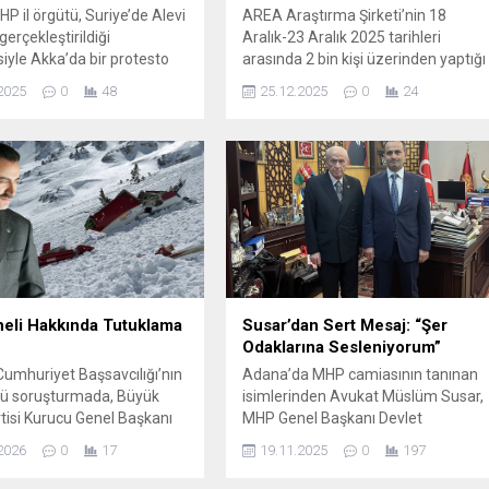
P il örgütü, Suriye’de Alevi
AREA Araştırma Şirketi’nin 18
gerçekleştirildiği
Aralık-23 Aralık 2025 tarihleri
iyle Akka’da bir protesto
arasında 2 bin kişi üzerinden yaptığı
üzenledi. İl Başkanı Anıl
ankette çok konuşulacak sonuçların
2025
0
48
25.12.2025
0
24
lu, “Suriye’de
yer aldığı ortaya çıktı. Kararsızlar
tirilen Alevi katliamına
dağıtılmadan önce ortaya çıkan
almıyoruz. Akkapı’da Arap
tabloda şu sonuçları yer aldı: CHP
leşenlerinin düzenlediği
yüzde 25, AK Parti yüzde 25, DEM
tılarak katillere ve
Parti yüzde 7.2, İYİ Parti yüzde 6.6,
 destekleyenlere karşı
MHP yüzde 5.2,...
emizi sürdüreceğimizi
k. Etkinliklere devam
 dedi. Milletvekili
 Şevkin de “Suriye’deki
n durdurulması...
eli Hakkında Tutuklama
Susar’dan Sert Mesaj: “Şer
Odaklarına Sesleniyorum”
umhuriyet Başsavcılığı’nın
Adana’da MHP camiasının tanınan
ğü soruşturmada, Büyük
isimlerinden Avukat Müslüm Susar,
artisi Kurucu Genel Başkanı
MHP Genel Başkanı Devlet
azıcıoğlu ile beraberindeki
Bahçeli’ye bağlılığını vurgulayarak
2026
0
17
19.11.2025
0
197
n 25 Mart 2009 tarihinde
dikkat çeken açıklamalarda
kaybettiği helikopter
bulundu. Susar, sosyal medya