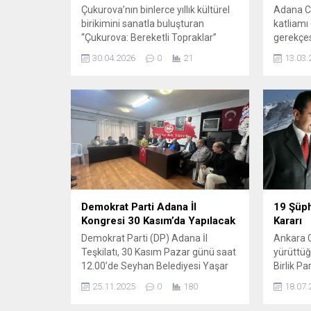
Çukurova’nın binlerce yıllık kültürel
Adana CH
birikimini sanatla buluşturan
katliamı 
“Çukurova: Bereketli Topraklar”
gerekçes
sergisi dün yoğun ilgiyle kapılarını
eylemi d
30.04.2026
0
21
13.03.
sanatseverlere açtı. AlarmArt ve
Tanburoğ
HepArt iş birliğinde Seyhan
gerçekleş
Belediyesi’nin 100. Yıl Çırçır Sanat
sessiz k
Merkezi’nde sanatseverlere
Alevi Bi
buluşan sergide, Çukurova’nın
eyleme ka
bereketli topraklarının geçmişten
katliamı
günümüze taşıdığı hikayeleri
mücadel
yeniden hatırlatılıyor. AlarmArt
haykırdı
sanatçı topluluğunun Adana’daki ilk
edeceğiz”
sergisi olma özelliğini de...
Müzeyyen
katliamı
Demokrat Parti Adana İl
19 Şüph
Kongresi 30 Kasım’da Yapılacak
Kararı
Demokrat Parti (DP) Adana İl
Ankara C
Teşkilatı, 30 Kasım Pazar günü saat
yürüttü
12.00’de Seyhan Belediyesi Yaşar
Birlik P
Kemal Kültür Merkezi’nde
Muhsin Y
25.11.2025
0
180
18.07.
gerçekleştirilecek olan Adana İl
5 kişini
Kongresi için hazırlıklarını
hayatını 