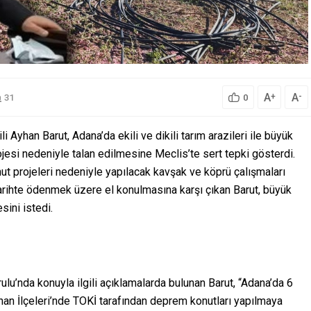
A
A
+
-
31
0
 Ayhan Barut, Adana’da ekili ve dikili tarım arazileri ile büyük
ojesi nedeniyle talan edilmesine Meclis’te sert tepki gösterdi.
ut projeleri nedeniyle yapılacak kavşak ve köprü çalışmaları
tarihte ödenmek üzere el konulmasına karşı çıkan Barut, büyük
sini istedi.
u’nda konuyla ilgili açıklamalarda bulunan Barut, “Adana’da 6
an İlçeleri’nde TOKİ tarafından deprem konutları yapılmaya