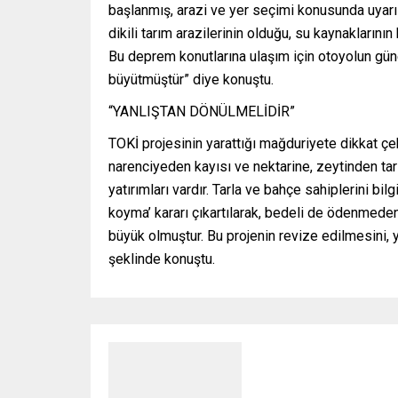
başlanmış, arazi ve yer seçimi konusunda uyarıla
dikili tarım arazilerinin olduğu, su kaynakların
Bu deprem konutlarına ulaşım için otoyolun gü
büyütmüştür” diye konuştu.
“YANLIŞTAN DÖNÜLMELİDİR”
TOKİ projesinin yarattığı mağduriyete dikkat ç
narenciyeden kayısı ve nektarine, zeytinden tarl
yatırımları vardır. Tarla ve bahçe sahiplerini b
koyma’ kararı çıkartılarak, bedeli de ödenmeden 
büyük olmuştur. Bu projenin revize edilmesini, 
şeklinde konuştu.