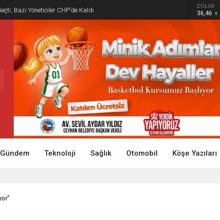
DOLAR
Geçti, Bazı Yöneticiler CHP’de Kaldı
36,46
Gündem
Teknoloji
Sağlık
Otomobil
Köşe Yazıları
yor”