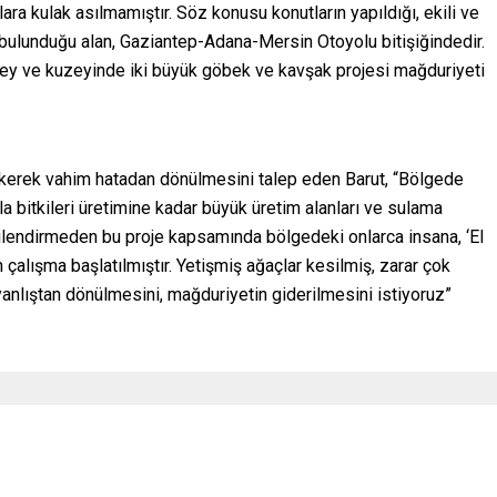
ra kulak asılmamıştır. Söz konusu konutların yapıldığı, ekili ve
ın bulunduğu alan, Gaziantep-Adana-Mersin Otoyolu bitişiğindedir.
ney ve kuzeyinde iki büyük göbek ve kavşak projesi mağduriyeti
ekerek vahim hatadan dönülmesini talep eden Barut, “Bölgede
a bitkileri üretimine kadar büyük üretim alanları ve sulama
ilgilendirmeden bu proje kapsamında bölgedeki onlarca insana, ‘El
çalışma başlatılmıştır. Yetişmiş ağaçlar kesilmiş, zarar çok
yanlıştan dönülmesini, mağduriyetin giderilmesini istiyoruz”