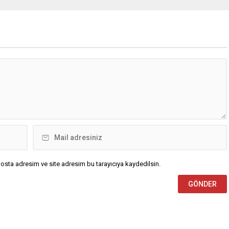
ilişkin yeni deliller
hesabından yaptığı paylaşımda,
usunda operasyon
“Herkesin üç maymunu oynadığı bir
di. Ankara merkezli 10 ilde
yerde, Liderimizin görevlendireceği
ştirilen operasyonlarda
üç kişiden biri olmaya canım
a alınan 27 şüpheli,
pahasına hazırım” ifadelerini
eki işlemlerinin ardından
kullandı. “Mevzu bahis vatansa
a talebiyle sulh ceza
gerisi teferruattır” diyen Susar,
ne sevk...
terörle...
osta adresim ve site adresim bu tarayıcıya kaydedilsin.