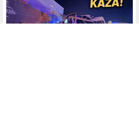
Mehmet Demiral
Yayınlama: 28.09.2025
31
A
A
+
-
0
Mersin’in Tarsus ilçesinde, tarım işçilerini taşıyan minibüs,
otoyolda önünde giden tıra arkadan çarptı. Minibüsün
demir yığını haline dönüştüğü kazada can pazarı yaşandı.
Diğer sürücülerin ihbarı üzerine bölgeye sağlık, polis ve
itfaiye ekipleri sevk edildi.