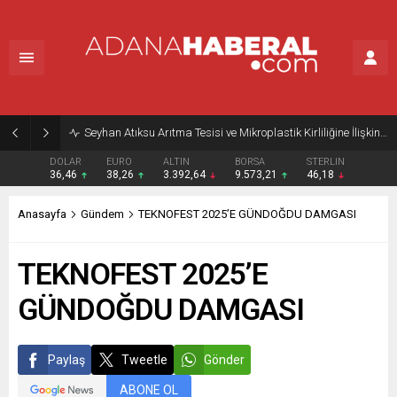
Seyhan Atıksu Arıtma Tesisi ve Mikroplastik Kirliliğine İlişkin Açıklama
DOLAR
EURO
ALTIN
BORSA
STERLIN
36,46
38,26
3.392,64
9.573,21
46,18
Anasayfa
Gündem
TEKNOFEST 2025’E GÜNDOĞDU DAMGASI
TEKNOFEST 2025’E
GÜNDOĞDU DAMGASI
Paylaş
Tweetle
Gönder
ABONE OL