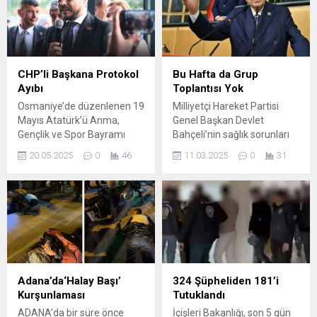
himayelerinde yürütülen
öğrenciye, alanında
“Gönül Elçileri Projesi”
deneyimli iş insanları
kapsamında gerçekleştirilen
tarafından mentörlük
Koruyucu Aile Farkındalık
desteği vermeye başladı.
Toplantısı’na katıldı. Adana
Çukurova GİAD ile Çağ
CHP’li Başkana Protokol
Bu Hafta da Grup
Çocuk Evleri Sitesinde
Üniversitesi arasında
Ayıbı
Toplantısı Yok
gerçekleştirilen toplantıya
imzalanan LEAD-UP Genç
Osmaniye’de düzenlenen 19
Milliyetçi Hareket Partisi
Süreyya Yavuz
Liderler Programı İşbirliği
Mayıs Atatürk’ü Anma,
Genel Başkan Devlet
Hanımefendi’nin yanı sıra;
Protokolü kapsamında
Gençlik ve Spor Bayramı
Bahçeli’nin sağlık sorunları
Feke Kaymakamı Feyza
Çukurova...
töreninde protokolde yer
sebebiyle bu hafta da grup
Yılmaz, kaymakamlarımızın
20.05.2025
0
46
11.03.2025
0
31
krizi yaşandı. AKP ve MHP’li
toplantısı yapılmayacak.
ve kamu kurumlarımızın
il ve ilçe başkanlarına ön
SON TOPLANTI 28 OCAK’TA
müdürlerinin eşleri, kamu
sıralarda yer ayrılmasına
YAPILDI MHP’nin Türkiye
kurumlarının ve derneklerin
karşın kendisine arka sırada
Büyük Millet Meclisi’ndeki
temsilcileri...
yer verilmesine tepki
(TBMM) son grup toplantısı
gösteren CHP Osmaniye İl
28 Ocak Salı günü
Başkanı Mutlu Yavuzer,
gerçekleşmişti. MHP’de
duruma tepki göstererek
Genel Başkan Devlet
tören alanını terk etti.
Bahçeli’nin
Adana’da‘Halay Başı’
324 Şüpheliden 181’i
rahatsızlanmasının
Kurşunlaması
Tutuklandı
ardından 4,11,18, 25 Şubat
ADANA’da bir süre önce
İçişleri Bakanlığı, son 5 gün