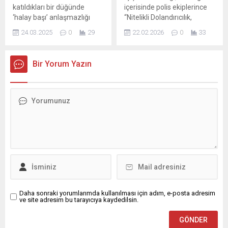
ve 4 Mart’ tarihlerinde de...
katıldıkları bir düğünde
içerisinde polis ekiplerince
‘halay başı’ anlaşmazlığı
“Nitelikli Dolandırıcılık,
yaşayan Ahmet B. (26) ile
Çevrim İçi Çocuk
24.03.2025
0
29
22.02.2026
0
33
Can Ç. (23), kavga ettikleri
Müstehcenliği ve Tacizi,
kişilerin ismini söylemeyen
Yasa Dışı Bahis”suçlarına
Adem A.’nın (23) evine
yönelik 28 ilde operasyon
Bir Yorum Yazın
tabancayla ateş açtı. Kaçan
düzenlendiğini duyurdu. 181
şüpheliler, ekipler tarafından
ŞÜPHELİ TUTUKLANDI
5 kilometrelik takiple
Operasyonlarda yakalanan
yakalandı. Olay, 18 Mart’ta
324 şüpheliden 181’inin
saat 02.00 sıralarında
tutuklandığı, 87’si hakkında
Sarıçam ilçesi Mehmet Akif
adli kontrol hükümleri
Ersoy Mahallesi’nde...
uygulandığı, diğerlerinin
işlemlerinin ise devam
ettiğinin ifade edilerek, şöyle
denildi: “Şüphelilerin;...
Daha sonraki yorumlarımda kullanılması için adım, e-posta adresim
ve site adresim bu tarayıcıya kaydedilsin.