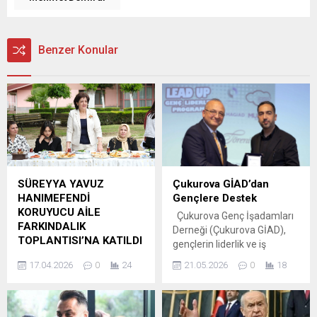
Benzer Konular
SÜREYYA YAVUZ
Çukurova GİAD’dan
HANIMEFENDİ
Gençlere Destek
KORUYUCU AİLE
Çukurova Genç İşadamları
FARKINDALIK
Derneği (Çukurova GİAD),
TOPLANTISI’NA KATILDI
gençlerin liderlik ve iş
Vali Mustafa Yavuz’un eşi
dünyasına hazırlanmasına
17.04.2026
0
24
21.05.2026
0
18
Süreyya Yavuz
katkı sunmak amacıyla
Hanımefendi; Saygıdeğer
hazırlanan Çağ Üniversitesi
Emine Erdoğan
Lead-Up Genç Liderler
Hanımefendi’nin
Programı kapsamında, 13