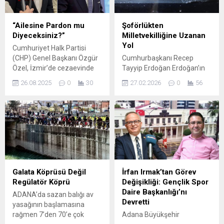
“Ailesine Pardon mu
Şoförlükten
Diyeceksiniz?”
Milletvekilliğine Uzanan
Yol
Cumhuriyet Halk Partisi
(CHP) Genel Başkanı Özgür
Cumhurbaşkanı Recep
Özel, İzmir’de cezaevinde
Tayyip Erdoğan Erdoğan’ın
bulunan partilileri ziyaret
doğum günü kutlamaları
26.08.2025
0
30
27.02.2026
0
56
ettikten sonra yaptığı
sosyal medyada adeta bir
açıklamada Beylikdüzü
zincire dönüştü. AK Parti’nin
Belediye Başkanı Mehmet
üst düzey isimleri ve
Murat Çalık’ın hastalığının
sevenleri Erdoğan için
nüksetme riski bulunduğunu
doğum günü kutlaması
belirterek, “Murat Çalık’ın
mesajı yayımladı. Bunlardan
siyasi kararla içerde
en ilginci AK Parti Adana
tutulmasını kabul etmiyoruz.
milletvekili Abdullah
Çalık bir hükümlü değildir.
Doğru’nunki idi. Doğru, uzun
Galata Köprüsü Değil
İrfan Irmak’tan Görev
Ama hükümlüye
yıllar önce Erdoğan’ın bindiği
Regülatör Köprü
Değişikliği: Gençlik Spor
uygulananlar uygulanıyor.
araca şoförlük yaptığı
Daire Başkanlığı’nı
ADANA’da sazan balığı av
Suçu ispata muhtaç. Beraat
fotoğrafını paylaşarak bir...
Devretti
yasağının başlamasına
edeceği kesin...
rağmen 7’den 70’e çok
Adana Büyükşehir