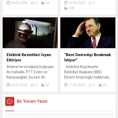
sayıda kişi, regülatör
Belediyesi’nde önemli bir
02.03.2026
0
39
19.09.2025
0
köprüsü üzerinde balık
görev değişikliği gerçekleşti.
128
tutmaya devam etti.
Bugüne kadar hem Gençlik
Adana’da av yasağının
Spor Daire Başkanlığı hem
başladığı gün oltacıların
de Basın ve Halkla İlişkiler
köprüdeki yoğunluğu
Daire Başkanlığı görevlerini
Galata’yı andırdı. Tarım ve
birlikte yürüten İrfan Irmak,
Orman İl Müdürlüğü
Gençlik Spor Daire
tarafından Adana il sınırları
Başkanlığı’nı Hasan
içerisindeki tüm iç sularda
Aydoğan’a devretti. İrfan
sazan ve sazangiller için 1
Irmak bundan sonraki
Elektrik Kesintileri İsyan
“Beni Devredışı Bırakmak
Mart-31 Mayıs tarihleri...
süreçte yalnızca Basın ve
Ettiriyor
İstiyor”
Halkla İlişkiler Daire
Adana’nın sıcağıyla boğuşan
İstanbul Büyükşehir
Başkanlığı görevinde
iki mahalle, PTT Evleri ve
Belediye Başkanı (İBB)
çalışmalarına devam...
Karacaoğlan, bu kez de
Ekrem İmamoğlu hakkında,
elektrik kriziyle gündemde.
soruşturma ve davalarda
30.07.2025
0
22
17.02.2025
0
35
30 yıl önce kurulan ve o
görevli bilirkişiyi hedef
günden bu yana
gösterdiği iddiasıyla “yargı
yenilenmeyen trafo sistemi,
görevi yapanı, bilirkişiyi veya
Bir Yorum Yazın
artan nüfus ve elektrik
tanığı etkilemeye teşebbüs”
tüketimi karşısında iflas etti.
suçundan 2 yıldan 4 yıla
Kısa sürede iki kez patlayan
kadar hapis cezası istemiyle