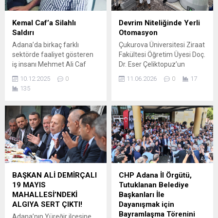
Kemal Caf’a Silahlı
Devrim Niteliğinde Yerli
Saldırı
Otomasyon
Adana’da birkaç farklı
Çukurova Üniversitesi Ziraat
sektörde faaliyet gösteren
Fakültesi Öğretim Üyesi Doç.
iş insanı Mehmet Ali Caf
Dr. Eser Çeliktopuz’un
silahlı saldırıya uğradı. Bir
geliştirdiği uçtan uca kapalı
10.12.2025
0
11.06.2026
0
17
dönem Mado Cafe’nin
devre fertigasyon ve
135
işletmeciliğini de yapan
otomasyon sistemi, tarımda
Ceyhanlı çiftçi ve iş insanı
sıfır atık ve maksimum
Mustafa Kemal Caf, gece
verimlilik dönemini
saat 04.00 sularında silahlı
başlatıyor. Doç. Dr. Eser
saldırıya uğradı. İki
Çeliktopuz, Çukurova
bacağından ve çenesinden
Üniversitesi Teknokent’te
vurulan Caf, şehir
kurduğu EC AgriTech
hastanesinde yoğun bakıma
Academy çatısı altında Türk
alındı. Silahlı saldırıyı
tarımına çağ atlatacak bir
BAŞKAN ALİ DEMİRÇALI
CHP Adana İl Örgütü,
gerçekleştiren...
otomasyon sistemine imza
19 MAYIS
Tutuklanan Belediye
attıklarını belirterek,...
MAHALLESİ’NDEKİ
Başkanları İle
ALGIYA SERT ÇIKTI!
Dayanışmak için
Bayramlaşma Törenini
Adana’nın Yüreğir ilçesine