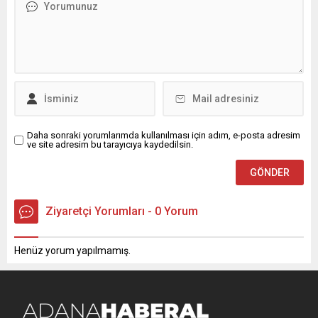
trafo, mahalle halkını
iddianame düzenlendi.
canından bezdirdi. “Aynı
İddianame hakkında
trafo, aynı sorun, 30...
konuşan Ekrem İmamoğlu
şu ifadeleri kullandı:
“Milletimizi derinden üzen,
yargı sistemimize büyük...
Daha sonraki yorumlarımda kullanılması için adım, e-posta adresim
ve site adresim bu tarayıcıya kaydedilsin.
Ziyaretçi Yorumları - 0 Yorum
Henüz yorum yapılmamış.