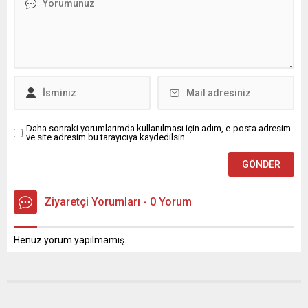
operasyonu düzenlendi.
ettim. Bu süreçte iki dönem
“Suç İşlemek amacıyla örgüt
milletvekilliği, bir dönem
kurma”, “Suçtan
MKYK üyeliği ve son olarak İl
kaynaklanan Mal varlığı
Başkanlığı görevlerini bana
değerlerini Aklama” ve
layık gören başta Sayın
“7258 sayılı Futbol ve Diğer
Cumhurbaşkanımız olmak...
Spor...
Daha sonraki yorumlarımda kullanılması için adım, e-posta adresim
ve site adresim bu tarayıcıya kaydedilsin.
Ziyaretçi Yorumları - 0 Yorum
Henüz yorum yapılmamış.