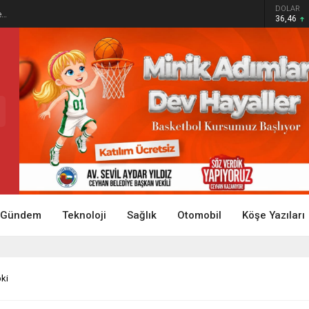
DOLAR
e…
36,46
Gündem
Teknoloji
Sağlık
Otomobil
Köşe Yazıları
pki