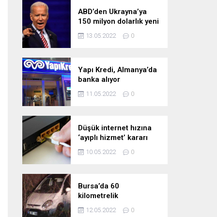
ABD’den Ukrayna’ya
150 milyon dolarlık yeni
askeri yardım
13.05.2022
0
Yapı Kredi, Almanya’da
banka alıyor
11.05.2022
0
Düşük internet hızına
‘ayıplı hizmet’ kararı
10.05.2022
0
Bursa’da 60
kilometrelik
kovalamaca!
12.05.2022
0