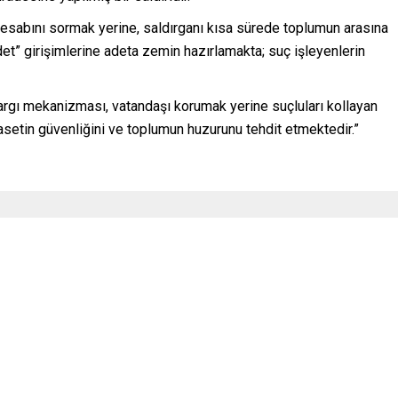
n hesabını sormak yerine, saldırganı kısa sürede toplumun arasına
ddet” girişimlerine adeta zemin hazırlamakta; suç işleyenlerin
 yargı mekanizması, vatandaşı korumak yerine suçluları kollayan
yasetin güvenliğini ve toplumun huzurunu tehdit etmektedir.”