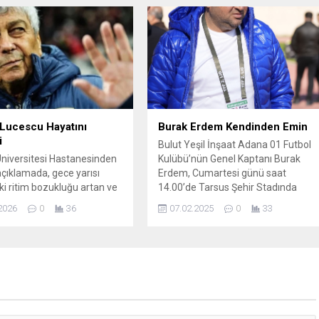
, hanelerimize huzur,
finansman desteğinin detayları
mıza, ülkemize bereket ve
açıklandı. Sanayi ve Teknoloji
m âlemine hayırlar
Bakanlığı Kalkınma Ajansları Genel
ni diliyorum” ifadelerini
Müdürlüğü ve Dünya Bankası iş
. Başkan Uludağ mesajında
birliğiyle hayata geçirilen Sosyal
söyledi: Mübarek üç ayların
Kapsayıcı Yeşil Geçiş (SoGreen)
yla birlikte inananlar...
Projesi, Adana Sanayi Odası...
Lucescu Hayatını
Burak Erdem Kendinden Emin
i
Bulut Yeşil İnşaat Adana 01 Futbol
niversitesi Hastanesinden
Kulübü’nün Genel Kaptanı Burak
açıklamada, gece yarısı
Erdem, Cumartesi günü saat
ki ritim bozukluğu artan ve
14.00’de Tarsus Şehir Stadında
 yanıt vermeyen 80
konuk edecekleri Erzincan maçını
2026
0
36
07.02.2025
0
33
ki Lucescu’nun durumunun
taraftarlarının desteği ile
iği ve yoğun bakım
kazanacaklarını söyledi. Ligin ikinci
 sevk edildiği belirtildi. Ünlü
yarısında Kepez, Isparta ile Kırklareli
irektörün hayatını kaybettiği
maçlarını kayıpsız geçerek büyük bi
yor. Lucescu yönetimindeki
moral kazandıklarını ifade eden
, 26 Mart’ta oynanan 2026
Sarı-Siyahlı ekibin Genel Kaptanı
ya Kupası Avrupa Elemeleri
Burak Erdem, “Bu...
 yarı final maçında