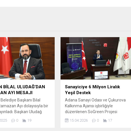
 BİLAL ULUDAĞ’DAN
Sanayiciye 6 Milyon Liralık
AN AYI MESAJI
Yeşil Destek
Belediye Başkanı Bilal
Adana Sanayi Odası ve Çukurova
amazan Ayı dolayısıyla bir
Kalkınma Ajansı işbirliğiyle
yınladı. Başkan Uludağ
düzenlenen SoGreen Projesi
a “ Hasretle yolunu
Bilgilendirme Toplantısı’nda,
2025
0
19
15.04.2026
0
17
imiz 11 ayın sultanı
KOBİ’lere yönelik 6 milyon TL’ye
Ayının, gönüllerimize
varan faizsiz geri ödemeli