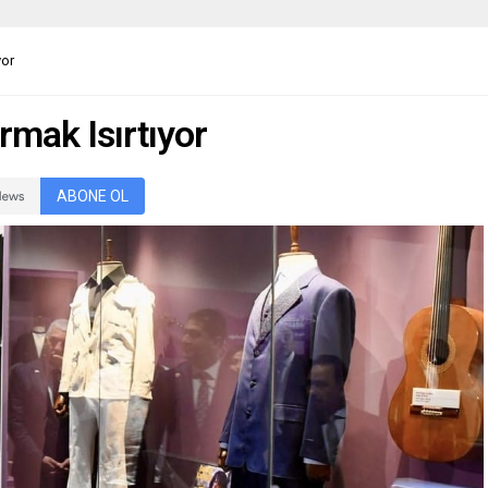
yor
rmak Isırtıyor
ABONE OL