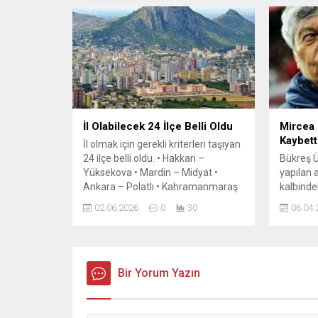
Hekiminiz” dedi. İl Sağlık Müdürü
ferahlık
Uzm. Dr. Halil Nacar, “Aile Sağlığı
Sarıçamı
Merkezlerimizi ziyaret ettik.
tüm İslâ
Vatandaşlarımızla sağlıkları ve
getirmesi
hizmetlerimiz üzerine sohbet
kullandı
ederek dertlerine...
şunları 
başlaması
İl Olabilecek 24 İlçe Belli Oldu
Mircea 
Kaybett
İl olmak için gerekli kriterleri taşıyan
24 ilçe belli oldu. • Hakkari –
Bükreş Ü
Yüksekova • Mardin – Midyat •
yapılan 
Ankara – Polatlı • Kahramanmaraş
kalbinde
– Elbistan • Adıyaman – Kahta •
tedaviye
02.06.2026
0
30
06.04.
Adana – Kozan • Ordu – Ünye •
yaşında
Diyarbakır – Ergani • Konya – Ereğli •
kötüleşt
Kırklareli – Lüleburgaz...
ünitesine
teknik d
Bir Yorum Yazın
belirtili
Romanya
FIFA Dün
play-off