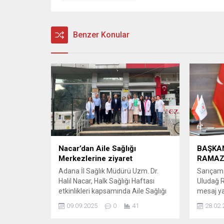
Benzer Konular
Nacar’dan Aile Sağlığı
BAŞKAN
Merkezlerine ziyaret
RAMAZ
Adana İl Sağlık Müdürü Uzm. Dr.
Sarıçam 
Halil Nacar, Halk Sağlığı Haftası
Uludağ R
etkinlikleri kapsamında Aile Sağlığı
mesaj ya
Merkezlerini ziyaret edip
mesajınd
09.09.2025
0
41
28.02.
vatandaşlarla sohbet etti. Halil
gözlediğ
Nacar, “Size en yakın hekiminiz Aile
Ramazan 