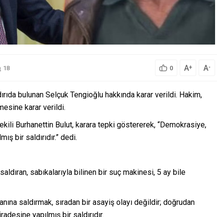
A
A
+
-
18
0
ıda bulunan Selçuk Tengioğlu hakkında karar verildi. Hakim,
mesine karar verildi.
ili Burhanettin Bulut, karara tepki göstererek, “Demokrasiye,
ş bir saldırıdır.” dedi.
ldıran, sabıkalarıyla bilinen bir suç makinesi, 5 ay bile
kanına saldırmak, sıradan bir asayiş olayı değildir; doğrudan
adesine yapılmış bir saldırıdır.