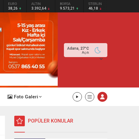
EURO
ALTIN
BORSA
STERLIN
38,26
3.392,64
9.573,21
46,18
Adana,
27
°C
Açık
Foto Galeri
POPÜLER KONULAR