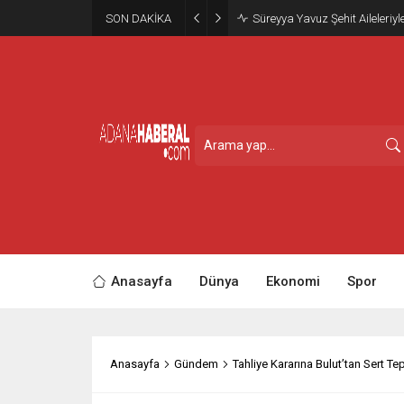
SON DAKİKA
Süreyya Yavuz Şehit Aileleriyl
Anasayfa
Dünya
Ekonomi
Spor
Anasayfa
Gündem
Tahliye Kararına Bulut’tan Sert Te