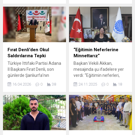
tüfeğiyle vurarak öldürdü.
Toplantısı, Vali Mustafa
Olay, akşam saatlerinde
Yavuz’un başkanlığında
Kozan ilçesi Aydın
makam toplantı salonunda
Mahallesi’nde meydana
gerçekleştirildi. Vali
geldi. Ali Ersoy’un oğlu Y.E.,
Yardımcısı İbrahim Küçük ve
iddiaya göre iki yom önce
ilgili kamu kurum
E.K.’nın kızını kaçırarak
temsilcilerinin katıldığı
evlendi. Bunun üzerine...
toplantıda, şehrimizin trafik
Fırat Denli’den Okul
“Eğitimin Neferlerine
güvenliğine ilişkin mevcut
Saldırılarına Tepki
Minnettarız”
tablo kapsamlı bir şekilde
Türkiye İttifakı Partisi Adana
Başkan Vekili Akkan,
analiz edilerek atılması
İl Başkanı Fırat Denli, son
mesajında şu ifadelere yer
gereken stratejik adımlar
günlerde Şanlıurfa’nın
verdi: “Eğitimin neferleri,
istişare edildi. Toplantıda
Siverek ilçesi ile
geleceğimizin mimarları
konuşan Vali Mustafa
16.04.2026
0
38
24.11.2025
0
18
Kahramanmaraş’ta
olan kıymetli
Yavuz, “Vatandaşlarımızın
okullarda meydana gelen
Öğretmenlerimizin 24
çok daha güvenli,...
silahlı saldırılara ilişkin yazılı
Kasım Öğretmenler Günü’nü
bir açıklama yayımladı. Denli,
en içten dileklerimle
yaşanan olayları derin bir
kutluyorum.
üzüntüyle karşıladıklarını
Başöğretmenimiz Gazi
belirterek hem taziye hem
Mustafa Kemal Atatürk’ün
de kınama mesajını
dediği gibi, “Milletleri