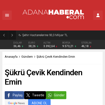
Şehir Hastanelerine 93,3 Milyar TL
DOLAR
EURO
ALTIN
BORSA
STERLIN
36,46
38,26
3.392,64
9.573,21
46,18
Anasayfa
Gündem
Şükrü Çevik Kendinden Emin
Şükrü Çevik Kendinden
Emin
Paylaş
Tweetle
Gönder
ABONE OL