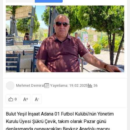
Mehmet Demiral
Yayınlama: 19.02.2025
36
A
A
+
-
0
Bulut Yeşil İnşaat Adana 01 Futbol Kulübü’nün Yönetim
Kurulu Üyesi Şükrü Çevik, takım olarak Pazar günü
deplasmanda oynayacakları Beykoz Anadolu maçını