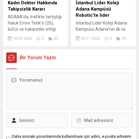
kamuoyuyla paylaştı.
kurtaranlar yalnız ve ancak
Kadın Doktor Hakkında
İstanbul Lider Koleji
“EĞİTİM YUVALARINA
öğretmenlerdir.” Bu sözün
Takipsizlik Kararı
Adana Kampüsü
YÖNELEN SALDIRILAR ASLA
ışığında; öğretmenlerimiz,
Robotic’te lider
ADANA’da, trafikte tartıştığı
KABUL EDİLEMEZ”
sadece bilgi aktaran değil,
Haluk Emre Tetik’e (26),
İstanbul Lider Koleji Adana
Açıklamasında eğitim...
aynı zamanda çocuklarımızı
küfür ve hakaretler ettiği
Kampüsü Adana’nın ilk ve
donanımlı, vicdanlı ve...
anlar cep telefonu
tek FRC (FIRST Robotic
18.06.2026
0
20
04.11.2025
0
29
kamerasıyla görüntülenen
Competition) takımı ile
kadın doktor M.M. (43)
dikkat çekerken teknoloji
hakkında, Adana
alanında yetiştirdiği
Bir Yorum Yazın
Cumhuriyet Başsavcılığı
geleceğin mühendisleri ile
tarafından, ‘Kovuşturmaya
göz dolduruyor. Takım 7-8-9
gerek yoktur’ kararı verildi.
Nisan’da Ankara’da
Karara itiraz eden Tetik,
düzenlenecek FIRST
“Birinin annesine ve hatta
Robotic Yarışmasında
anneannesine küfredip,
Andromeda Lider Robotik
ceza almamak bu kadar
Takımı ismiyle Adana’yı
kolay olmamalı. En ağır
temsil edecek. Burada ilk 3’e
cezayı almasını...
girenler Amerika’da ki
yarışmalara katılacak ve...
Daha sonraki yorumlarımda kullanılması için adım, e-posta adresim