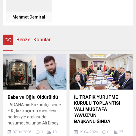
Mehmet Demiral
Benzer Konular
Baba ve Oğlu Öldürüldü
İL TRAFİK YÜRÜTME
KURULU TOPLANTISI
ADANA’nın Kozan ilçesinde
VALİ MUSTAFA
E.K., kız kaçırma meselesi
YAVUZ’UN
nedeniyle aralarında
BAŞKANLIĞINDA
husumet bulunan Ali Ersoy
GERÇEKLEŞTİRİLDİ
(55) ile oğlu Ömer Ersoy’u
07.06.2026
0
19
19.04.2026
0
27
(29) çıkan kavgada av
İl Trafik Yürütme Kurulu