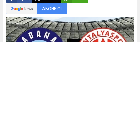
ABONE OL
Mehmet Demiral
Yayınlama: 19.02.2025
27
A
A
+
-
0
Türkiye Futbol Federasyonu (TFF), Trendyol Super Lig’in