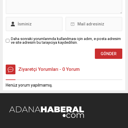
eşlik etti. Samimi bir
yönetim kurulu başkanı
ortamda gerçekleşen
seçildi. Sonuçlar şöyle;
görüşmede üniversite,
ADANA ASKİ...
gençlik çalışmaları ve...
Daha sonraki yorumlarımda kullanılması için adım, e-posta adresim
ve site adresim bu tarayıcıya kaydedilsin.
Ziyaretçi Yorumları - 0 Yorum
Henüz yorum yapılmamış.