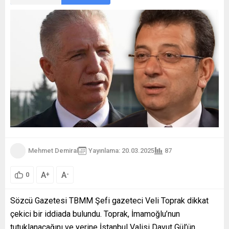
Mehmet Demiral
Yayınlama: 20.03.2025
87
A
A
+
-
0
Sözcü Gazetesi TBMM Şefi gazeteci Veli Toprak dikkat
çekici bir iddiada bulundu. Toprak, İmamoğlu’nun
tutuklanacağını ve yerine İstanbul Valisi Davut Gül’ün