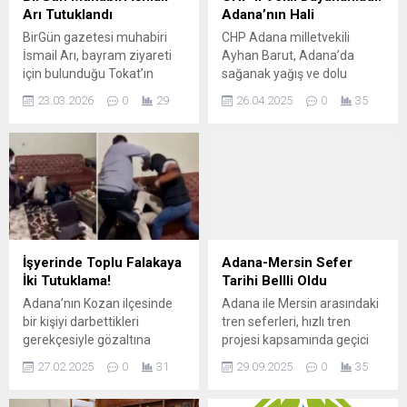
Arı Tutuklandı
Adana’nın Hali
BirGün gazetesi muhabiri
CHP Adana milletvekili
İsmail Arı, bayram ziyareti
Ayhan Barut, Adana’da
için bulunduğu Tokat’ın
sağanak yağış ve dolu
Turhal ilçesinde, Ankara
nedeniyle yolların göle
23.03.2026
0
29
26.04.2025
0
35
Cumhuriyet Başsavcılığı
dönüşünü sosyal medya
tarafından yürütülen bir
hesabından fotoğrafla
soruşturma kapsamında
paylaştı. ASKİ ise sadece az
dün saat 22.10 civarında
önce bir uyarı paylaşımı
gözaltına alındı. Arı hakkında
yapmakla yetindi. Barut şu
“halkı yanıltıcı bilgiyi alenen
ifadeleri kullandı: “Geçmiş
yayma” iddiasıyla işlem
olsun.. Adana’da şiddetli
yapıldığı öğrenildi. Gözaltına
dolu ve aşırı yağmur yaşamı
alınmasının ardından bu
çok olumsuz etkiliyor. Su
İşyerinde Toplu Falakaya
Adana-Mersin Sefer
sabah Ankara’ya götürülen
taşkını yaşam alanlarında
İki Tutuklama!
Tarihi Bellli Oldu
Arı’nın emniyetteki
olumsuzluklar...
Adana’nın Kozan ilçesinde
Adana ile Mersin arasındaki
işlemlerinin sürdüğü
bir kişiyi darbettikleri
tren seferleri, hızlı tren
bildirildi. Kamuoyuna...
gerekçesiyle gözaltına
projesi kapsamında geçici
alınan 7 şüpheliden 2’si
olarak durduruldu. Türkiye
27.02.2025
0
31
29.09.2025
0
35
tutuklandı. Kozan ilçesinde
Cumhuriyeti Devlet
23 Şubat’ta bir işyerindeki
Demiryolları (TCDD), hattın