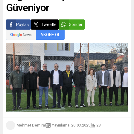
Güveniyor
Paylaş
Tweetle
Gönder
ABONE OL
Mehmet Demiral
Yayınlama: 20.03.2025
28