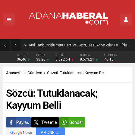
Anıl Tanburoğlu Yeni Parti’ye Geçti, Bazı Yöneticiler CHP’de Kaldı
DOLAR
EURO
ALTIN
BORSA
STERLIN
36,46
38,26
3.392,64
9.573,21
46,18
Anasayfa
Gündem
Sözcü: Tutuklanacak; Kayyum Belli
Sözcü: Tutuklanacak;
Kayyum Belli
Paylaş
Tweetle
Gönder
ABONE OL