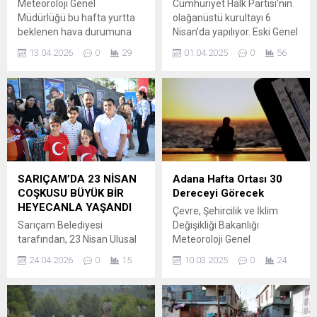
Meteoroloji Genel
Cumhuriyet Halk Partisi’nin
Müdürlüğü bu hafta yurtta
olağanüstü kurultayı 6
beklenen hava durumuna
Nisan’da yapılıyor. Eski Genel
ilişkin değerlendirmede
başkan Kemal
13.04.2026
0
29
01.04.2025
0
56
bulundu. Buna göre
Kılıçdaroğlu’nun, Özgür
Adana’da Çarşamba ve
Özel’in karşısına aday olarak
Perşembe günleri hava
çıkıp çıkmayacağı henüz
sıcaklıkları hissedilir
kesinleşmezken kulisler
derecede artacak. Ancak
oldukça hareketli. Bu
hafta sonuna doğru tekrar
noktada Kılıçdaroğlu’na
eski seviyesine inecek ve
bağlılığı ile bilinen Çukurova
bölgemiz aralıklı yağışlara
Belediyesi eski başkanı Av.
sahne olacak. Öte yandan
Soner Çetin’in
SARIÇAM’DA 23 NİSAN
Adana Hafta Ortası 30
yapılan son
Kılıçdaroğlu’nu aday yapmak
COŞKUSU BÜYÜK BİR
Dereceyi Görecek
değerlendirmelere göre,
isteyen siyasilerin
HEYECANLA YAŞANDI
Çevre, Şehircilik ve İklim
soğuk ve yağışlı hava doğu
oluşturduğu WhatsApp
Sarıçam Belediyesi
Değişikliği Bakanlığı
bölgelerde...
grubuna dahil olduğu
tarafından, 23 Nisan Ulusal
Meteoroloji Genel
öğrenildi.
Egemenlik ve Çocuk
Müdürlüğü Hava Tahmin
24.04.2026
0
15
10.03.2025
0
24
Bayramı, “Çocuk Buluşması”
Uzmanı Cengiz Çelik,
adıyla düzenlenen etkinlikle
haftalık hava durumuna
coşkuyla kutlandı. Sarıçam
ilişkin bilgi verdi. Yurt
İlçesi başta olmak üzere
genelinde yağışsız ve sıcak