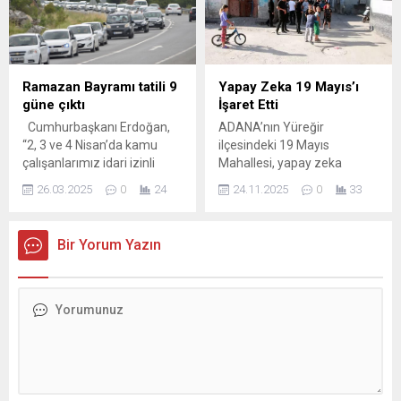
civar ilçelerden binlerce
havanın bu hafta da etkisini
çocuğun aileleri ile katıldığı
sürdüreceğini belirten Çelik,
program renkli görüntülere
“Hatta sıcaklıklarda 3-4
sahne oldu. Ferdi Tayfur
derece daha artış
Sanat Merkezi ve
bekliyoruz. Bu artışla yurt
Ramazan Bayramı tatili 9
Yapay Zeka 19 Mayıs’ı
Müzesi’nde düzenlenen
genelinde sıcaklıklar
güne çıktı
İşaret Etti
programda, çocuk korosu
mevsim normallerinin 8 ila
Cumhurbaşkanı Erdoğan,
ADANA’nın Yüreğir
konserinden oyun
12...
“2, 3 ve 4 Nisan’da kamu
ilçesindeki 19 Mayıs
parklarına, yüz boyamadan
çalışanlarımız idari izinli
Mahallesi, yapay zeka
sahne...
sayılacak. Böylece milletimiz
değerlendirmesine göre,
26.03.2025
0
24
24.11.2025
0
33
bayramda toplam 9 günlük
Türkiye’nin en tehlikeli
tatil yapma imkanına
mahalleleri listesinde yer
kavuşacak” ifadelerini
aldı. Mahallede
Bir Yorum Yazın
kullandı.
yaşayanlardan bazıları
değerlendirmeyi doğru
bulurken bazıları da
haksızlık yapıldığını savundu.
Perişan Yanar (52),
“Mahallemizi kötülüyorlar
ama burası çok güzel.
Burada herkes birbiriyle
yardımlaşır. Kapımız