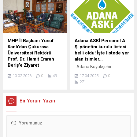
gencin darbedilmesine
modernize edilmesi ve yeni
ilişkin dün gözaltına alınan 7
bir yüksek hızlı tren
şüphelinin emniyetteki
altyapısının inşa edilmesi
işlemleri tamamlandı.
amacıyla 22 Nisan 2024
Adliyeye sevk edilen
tarihi itibarıyla seferleri
zanlılardan S.E. ve A.E,
askıya aldı. Projenin 2027
çıkarıldıkları nöbetçi
yılına kadar tamamlanması
MHP İl Başkanı Yusuf
Adana ASKİ Personel A.
hakimlikçe tutuklandı. Kozan
ve seferlerin bu tarihte
Kanlı’dan Çukurova
Ş. yönetim kurulu listesi
ilçesinde 23 Şubat’ta bir iş
yeniden başlaması...
Üniversitesi Rektörü
belli oldu! İşte listede yer
yerinde darbedilen gencin...
Prof. Dr. Hamit Emrah
alan isimler…
Beriş’e Ziyaret
Adana Büyükşehir
Milliyetçi Hareket Partisi
Belediyesi ASKİ şirketi
10.02.2026
0
49
17.04.2025
0
(MHP) Adana İl Başkanı
Personel A. Ş.’de yönetim
271
Yusuf Kanlı, Çukurova
kurulu başkanı ile yönetim
Üniversitesi Rektörü Prof. Dr.
kurulu üyeleri belli oldu. İşte
Hamit Emrah Beriş’i
detaylar. Adana Büyükşehir
Bir Yorum Yazın
makamında ziyaret etti.
Belediyesi’ne bağlı faaliyet
Gerçekleşen ziyarette İl
gösteren Adana Büyükşehir
Divan Kurulu Üyesi İbrahim
Belediyesi Adana Su ve
Kara ile Ülkü Ocakları
Kanalizasyon İdaresi (ASKİ)
Üniversite Başkanı Yiğit
Personel Anonim Şirketi’nde
Kaya da İl Başkanı Kanlı’ya
yönetim kurulu üyeleri ile