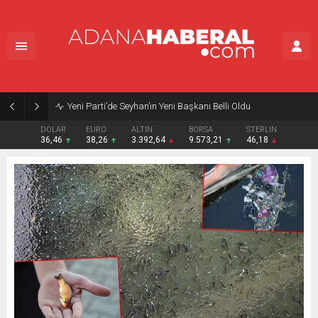
Yeni Parti’de Seyhan’ın Yeni Başkanı Belli Oldu
DOLAR
EURO
ALTIN
BORSA
STERLIN
36,46
38,26
3.392,64
9.573,21
46,18