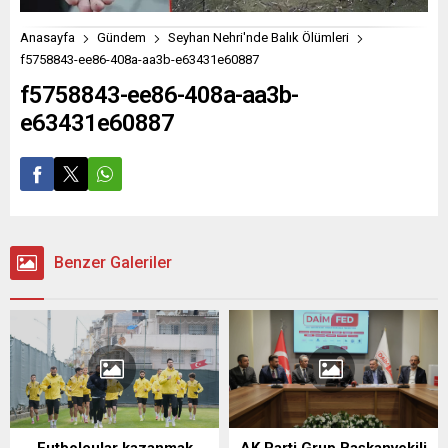
Anasayfa
Gündem
Seyhan Nehri'nde Balık Ölümleri
f5758843-ee86-408a-aa3b-e63431e60887
f5758843-ee86-408a-aa3b-
e63431e60887
Benzer Galeriler
Futbolcular kazanmak
AK Parti Grup Başkanvekili