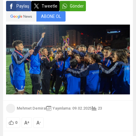
Paylaş
Tweetle
Gönder
ABONE OL
Mehmet Demiral
Yayınlama: 09.02.2025
23
A
A
+
-
0