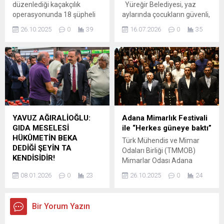
düzenlediği kaçakçılık
Yüreğir Belediyesi, yaz
Söyler ve...
operasyonunda 18 şüpheli
aylarında çocukların güvenli,
gözaltına alındı. İl Emniyet
sağlıklı ve eğlenceli vakit
26.10.2025
0
39
16.07.2026
0
35
Müdürlüğü Kaçakçılık ve
geçirebilmeleri amacıyla
Organize Suçlarla Mücadele
hizmete sunduğu Su Oyun
(KOM) Şubesi ekipleri,
Parklarını çocukların
Ceyhan ilçesinde kaçakçılık
kullanımına açtı. Yüreğir
suçunun önlenmesine
Belediye Başkan Vekili Cafer
yönelik yürüttüğü
Boyraz, Köprülü
soruşturma kapsamında 18
Mahallesi’ndeki Su Oyun
şüpheliyi tespit etti. KOM
Parkı’nda çocuklarla bir
ekipleri, Ceyhan İlçe Emniyet
araya gelerek onların
YAVUZ AĞIRALİOĞLU:
Adana Mimarlık Festivali
Müdürlüğü ekiplerinin de
sevincine ortak oldu.
GIDA MESELESİ
ile “Herkes güneye baktı”
desteğiyle belirlenen çok
Adana’nın sıcak yaz
HÜKÛMETİN BEKA
Türk Mühendis ve Mimar
sayıda adrese operasyon
günlerinde serinleyerek
DEDİĞİ ŞEYİN TA
Odaları Birliği (TMMOB)
düzenledi. ...
eğlenen çocuklarla yakından
KENDİSİDİR!
Mimarlar Odası Adana
ilgilenen Boyraz,...
Anahtar Parti Genel Başkanı
Şubesi’nin kente
08.01.2026
0
23
26.10.2025
0
24
Yavuz Ağıralioğlu, ‘Hal
kazandırdığı ‘Mimarlık
Yasası’ düzenlemesi ile ilgili
Festivali’nin ikincisi, yoğun
sosyal medya hesabından
bir katılımla gerçekleşti.
Bir Yorum Yazın
bir mesaj yayımladı.
Adana Müze Kompleksi’nde
Ağıralioğlu, “Esas
yapılan festivalin açılışı