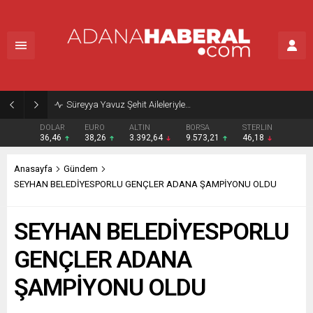
Süreyya Yavuz Şehit Aileleriyle…
DOLAR
EURO
ALTIN
BORSA
STERLIN
36,46
38,26
3.392,64
9.573,21
46,18
Anasayfa
Gündem
SEYHAN BELEDİYESPORLU GENÇLER ADANA ŞAMPİYONU OLDU
SEYHAN BELEDİYESPORLU
GENÇLER ADANA
ŞAMPİYONU OLDU