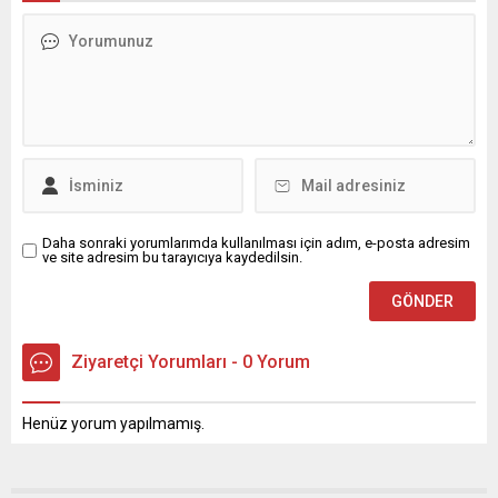
sorunlarımızı çözmek yerine
törenine kent protokolünün
perdelemeyi tercih
yanı sıra çok sayıda davetli
ediyorsunuz. Halden
katıldı. Açılış konuşmasını
anlamayanın yaptığı yasa
gerçekleştiren Mimarlar
millete refah getirmez. Gıda
Odası Adana Şube Başkanı
meselesi sadece fiyat
Canan Aksu, tarih boyunca
meselesi değildir. Bu, üretim
kültürlerin, medeniyetlerin
meselesidir. Bu, hukuk
ve...
meselesidir. Bu, millî
güvenlik meselesidir. Gıda
meselesi,...
Daha sonraki yorumlarımda kullanılması için adım, e-posta adresim
ve site adresim bu tarayıcıya kaydedilsin.
Ziyaretçi Yorumları - 0 Yorum
Henüz yorum yapılmamış.