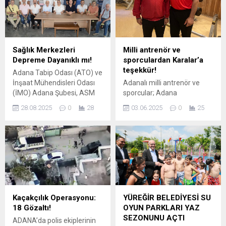
Sağlık Merkezleri
Milli antrenör ve
Depreme Dayanıklı mı!
sporculardan Karalar’a
teşekkür!
Adana Tabip Odası (ATO) ve
İnşaat Mühendisleri Odası
Adanalı milli antrenör ve
(İMO) Adana Şubesi, ASM
sporcular; Adana
ve Özel Sağlık Kuruluşları
Büyükşehir Belediye
28.08.2025
0
28
03.06.2025
0
25
yapılarının depreme
Başkanı Zeydan Karalar’ın
dayanıklılığı konusunda
amatör spor kulüplerine
ortak açıklama yaptı. Adana
yaptığı yardıma teşekkür
Tabip Odasında bir araya
etti. 432 amatör spor
gelen Adana Tabip Odası ve
kulübüne toplamda 14
İMO Adana Şube Yönetici ve
Milyon 500 Bin liralık yardım
üyeleri; Türkiye’nin birçok
yapan Adana Büyükşehir
bölgesinde yaşanan ve ciddi
Belediye Başkanı Zeydan
kayıplar verilen depremler
Karalar’a teşekkür eden
Kaçakçılık Operasyonu:
YÜREĞİR BELEDİYESİ SU
sonrası Sağlık...
Fitness Milli Takım
18 Gözaltı!
OYUN PARKLARI YAZ
antrenörleri Atletic Conan
SEZONUNU AÇTI
ADANA’da polis ekiplerinin
Spor Kulübü Başkanı Nihat