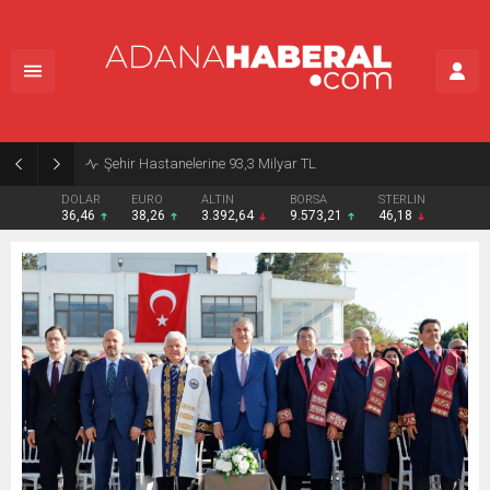
Şehir Hastanelerine 93,3 Milyar TL
DOLAR
EURO
ALTIN
BORSA
STERLIN
36,46
38,26
3.392,64
9.573,21
46,18