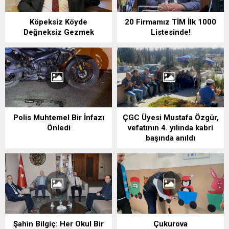
Köpeksiz Köyde
20 Firmamız TİM İlk 1000
Değneksiz Gezmek
Listesinde!
Polis Muhtemel Bir İnfazı
ÇGC Üyesi Mustafa Özgür,
Önledi
vefatının 4. yılında kabri
başında anıldı
Şahin Bilgiç: Her Okul Bir
Çukurova