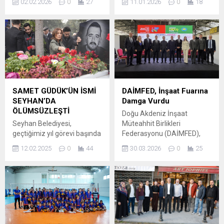
02.02.2026
0
27
11.01.2026
0
18
Vakfı’na verildi. Çetin
Adana’da gece başlayan
Yiğenoğlu, Hülya Başak
yağmur sabah saatlerinde
Ekmekçi, Asuman
etkisini artırdı. Kent
Söylemez, Yaşar Öztürk,
genelinde bazı yollarda su
Sevim Sezer,Yaşar
birikintileri oluştu.
Ateşoğlu’dan oluşan Seçici
Meteoroloji Genel
Kurul, 2026 yılı Çukurova
Müdürlüğü’nün Adana ve
Ödülü’nü vermeyi
çevresi için yaptığı kuvvetli
kararlaştırırken şu
yağış uyarısı kentte etkisini
SAMET GÜDÜK’ÜN İSMİ
DAİMFED, İnşaat Fuarına
ölçütlerden yola çıktı: “Nesin
göstermeye başladı. Gece
SEYHAN’DA
Damga Vurdu
Vakfı, bundan 53 yıl önce,
saatlerinde başlayan
ÖLÜMSÜZLEŞTİ
Doğu Akdeniz İnşaat
kardeşin kardeşi vurduğu
yağmur, sabah saatlerinde
Seyhan Belediyesi,
Müteahhit Birlikleri
dönemde,...
de devam ederken bazı
geçtiğimiz yıl görevi başında
Federasyonu (DAİMFED),
yollarda su birikintileri...
uğradığı silahlı saldırı sonucu
26-29 Mart tarihleri arasında
12.02.2025
0
44
30.03.2026
0
25
hayatını kaybeden Adana
TÜYAP Adana Uluslararası
Büyükşehir Belediyesi eski
Fuar ve Kongre Merkezi’nde
Özel Kalem Müdürü Samet
kapılarını açan “Çukurova
Güdük’ün adını, doğup
İnşaat, Yapı, Dekorasyon ve
büyüdüğü Karayusuflu
Enerji Fuarı” kapsamında
Mahallesi’nde açılan park ve
sektörel ve akademik
spor kompleksine verdi.
çalışmalarıyla dikkat çekti.
Güdük’ün ailesinin de
Federasyon bu kapsamda,