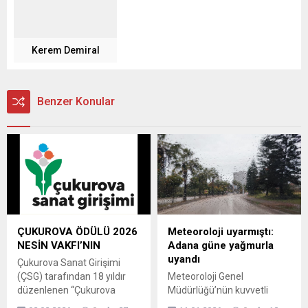
Kerem Demiral
Benzer Konular
ÇUKUROVA ÖDÜLÜ 2026
Meteoroloji uyarmıştı:
NESİN VAKFI’NIN
Adana güne yağmurla
uyandı
Çukurova Sanat Girişimi
(ÇSG) tarafından 18 yıldır
Meteoroloji Genel
düzenlenen “Çukurova
Müdürlüğü’nün kuvvetli
Ödülü” 2026 yılında Nesin
yağış uyarısının ardından