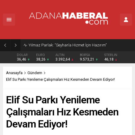
Yılmaz Parlak: “Seyhan’a Hizmet İçin Hazırım”
DOLAR
EURO
ALTIN
BORSA
STERLIN
36,46
38,26
3.392,64
9.573,21
46,18
Anasayfa
Gündem
Elif Su Parkı Yenileme Çalışmaları Hız Kesmeden Devam Ediyor!
Elif Su Parkı Yenileme
Çalışmaları Hız Kesmeden
Devam Ediyor!