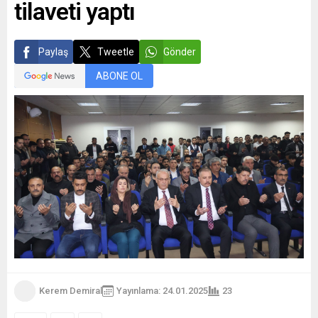
tilaveti yaptı
Paylaş
Tweetle
Gönder
ABONE OL
Kerem Demiral
Yayınlama: 24.01.2025
23