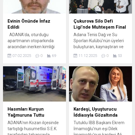
tepki gösterdi. Bulut,
Cemiyeti tarafından
TBMM’ye sunulan ve SGK
geleneksel olarak
prim borcu bulunan
düzenlenen Basın Yarışması
emeklilerin aylıklarından
Ödül Törenine Adana Valisi
Evinin Önünde İnfaz
Çukurova Silo Defi
yüzde 25’e kadar kesinti
Yavuz Selim Köşger, Yüreğir
Edildi
Ligi’nde Muhteşem Final
yapılmasını öngören kanun
Belediye Başkanı Ali
ADANA’da, oturduğu
Adana Tenis Dağ ve Su
teklifine ilişkin sosyal medya
Demirçalı, Çukurova
apartmanın otoparkında
Sporları Kulübü’nün üyeleri
hesabından...
Üniversitesi Rektörü Prof. Dr.
aracından inerken kimliği
buluşturan, kaynaştıran ve
Hamit Emrah Beriş,
belirsiz bir kişinin tabancalı
her seviyede tenisçilerin
Alparslan Türkeş Bilim ve
07.02.2025
0
69
11.12.2025
0
53
saldırısına uğrayan Saltuk
birbirleriyle maç yapmalarını
Teknoloji Üniversitesi...
Buğra Keçebaş, hayatını
sağlayan ATDSK Defi Ligi,
kaybetti. Olay, saat 19.30
7’nci yılını geride bıraktı.
sıralarında merkez Seyhan
2025 yılında Çukurova
ilçesi Gürselpaşa
Silo’nun sponsorluğunda
Mahallesi’nde meydana
gerçekleşen defi ligi, yılsonu
geldi. Otomobilini oturduğu
turnuvası ve kupa töreninin
apartmanın otoparkına park
yapıldığı muhteşem bir
eden Saltuk Buğra Keçebaş,
finalle son buldu. 15 Nisan–
Hasımları Kurşun
Kardeşi, Uyuşturucu
aracından indiğinde kimliği
14 Kasım 2025 tarihlerinde...
Yağmuruna Tuttu
İddiasıyla Gözaltında
belirsiz bir kişinin tabancalı
ADANA’nın Kozan ilçesinde
Tutuklu İBB Başkanı Ekrem
saldırısına uğradı. Keçebaş,
tartıştığı husumetlisi S.E.K.
İmamoğlu’nun eşi Dilek
vücudunun...
tarafından tabancayla
İmamoğlu’nun kardeşi Ali