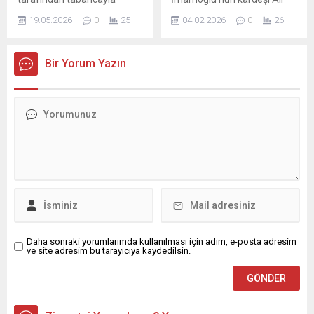
sırtından vurulan Emin
Kaya, gözaltına alındı.
19.05.2026
0
25
04.02.2026
0
26
Bozkurt (25), kaldırıldığı
İddiaya göre; Kaya hakkında
hastanede hayatını kaybetti.
uyuşturucu iddiası ile işlem
Olay, 17 Mayıs saat 01.00
başlatıldı.
Bir Yorum Yazın
sıralarında Kozan ilçesi
Tavşantepe Mahallesi
Bademkuyu Sokak’ta
meydana geldi. Emin
Bozkurt, iddiaya göre
husumetli olduğu S.E.K., A.E.
ve C.E. ile buluşup, alkol
almaya başladı. Bir süre
sonra Bozkurt...
Daha sonraki yorumlarımda kullanılması için adım, e-posta adresim
ve site adresim bu tarayıcıya kaydedilsin.