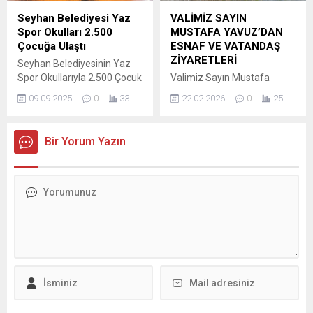
katıldığı açılış töreninde
“Adana’nın Kentsel
Seyhan Belediyesi Yaz
VALİMİZ SAYIN
duygusal anlar yaşandı.
Dönüşüm Sınavı” başlıklı
Spor Okulları 2.500
MUSTAFA YAVUZ’DAN
Geçtiğimiz yıl Büyükşehir
paneli ve bu yıl 18’incisi
Çocuğa Ulaştı
ESNAF VE VATANDAŞ
Belediyesi binasındaki
düzenlenen “İlk Baretim...
ZİYARETLERİ
Seyhan Belediyesinin Yaz
odasında, görevi
Spor Okullarıyla 2.500 Çocuk
Valimiz Sayın Mustafa
başındayken silahlı...
Spora Başladı Seyhan
Yavuz, Ramazan’ın
09.09.2025
0
33
22.02.2026
0
25
Belediyesi Gençlik ve Spor
bereketini, dayanışma ve
Hizmetleri Müdürlüğünün
paylaşma iklimini en güzel
düzenlediği ücretsiz spor
şekilde hissettiğimiz bu
Bir Yorum Yazın
okulları bu yaz büyük bir
mübarek günlerde,
başarıya imza attı. Toplam
şehrimizin kalbinde; tarih,
2.500 çocuk, 9 farklı tesiste
kültür ve insan sıcaklığının iç
14 ayrı spor dalında eğitim
içe geçtiği sokaklarda
alarak hem eğlendi hem de
hemşehrilerimizle bir araya
sporla tanıştı. Spor
geldi. Tarihi Ulu Camii’den
okullarında futbol,
Büyük Saat Kulesi’ne
basketbol, voleybol,...
uzanan kadim güzergâhta
esnafımızı ziyaret eden
Valimiz Sayın Mustafa
Yavuz, iş yerlerinde...