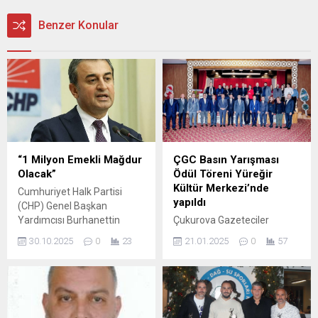
Benzer Konular
“1 Milyon Emekli Mağdur
ÇGC Basın Yarışması
Olacak”
Ödül Töreni Yüreğir
Kültür Merkezi’nde
Cumhuriyet Halk Partisi
yapıldı
(CHP) Genel Başkan
Yardımcısı Burhanettin
Çukurova Gazeteciler
Bulut, Sosyal Güvenlik
Cemiyeti tarafından
30.10.2025
0
23
21.01.2025
0
57
Kurumu’na (SGK) prim borcu
geleneksel olarak
bulunan emeklilerin
düzenlenen Basın Yarışması
aylıklarından yüzde 25’e
ödül töreni Yüreğir Kültür
kadar kesinti yapılmasını
Merkezi’nde gerçekleştirildi.
öngören kanun teklifine
Çukurova Gazeteciler