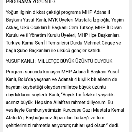
PROGRAMA YOĞUN İLGİ…
Yoğun ilginin dikkat çektiği programa MHP Adana İl
Başkanı Yusuf Kanlı, MYK Üyeleri Mustafa İzgioğlu, Yeşim
Akkaş, Ülkü Ocakları İl Başkanı Cem Tutsoy, MHP İl Divan
Kurulu ve İl Yönetim Kurulu Üyeleri, MHP İlçe Başkanları,
Türkiye Kamu-Sen İl Temsilcisi Durdu Mehmet Girgeç ve
bağlı Şube Başkanları ile ülkücü gençler katıldı.
YUSUF KANLI : MİLLETÇE BÜYÜK ÜZÜNTÜ DUYDUK
Program sonunda konuşan MHP Adana İl Başkanı Yusuf
Kanlı, Bolu’da yaşanan ve Adanalı 4 kişilik bir ailenin de
hayatını kaybettiği olaydan milletçe büyük üzüntü
duyduklarını söyledi. Kanlı, “Büyük bir felaket yaşadık;
acımız büyük. Hepsine Allah’tan rahmet diliyorum. Bu
vesileyle Cumhuriyetimizin Kurucusu Gazi Mustafa Kemal
Atatürk’ü, Başbuğumuz Alparslan Türkeş’i ve tüm
şehitlerimizi rahmetle anıyorum; ruhları şad olsun.” dedi.