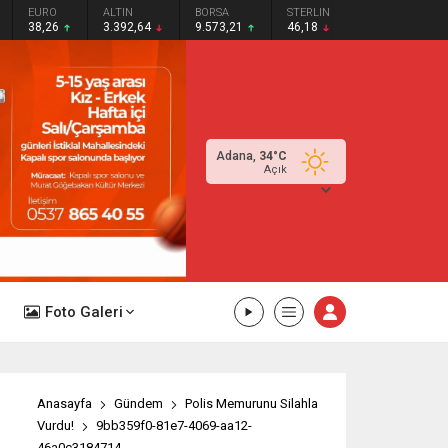
EURO
ALTIN
BORSA
STERLIN
38,26
3.392,64
9.573,21
46,18
Adana,
34
°C
Açık
Foto Galeri
Anasayfa
Gündem
Polis Memurunu Silahla
Vurdu!
9bb359f0-81e7-4069-aa12-
46a0c3184714