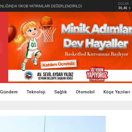
DOLAR
NLIĞINDA YİKOB YATIRIMLARI DEĞERLENDİRİLDİ
36,46
Gündem
Teknoloji
Sağlık
Otomobil
Köşe Yazıları