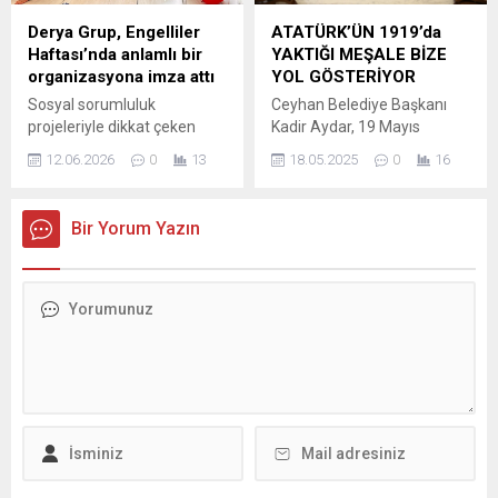
inecek. Sürüş güvenliğini ve
araya geldi. Çukurova
kesintisiz trafik akışını
Üniversitesi, gençlerin
Derya Grup, Engelliler
ATATÜRK’ÜN 1919’da
sağlamak amacıyla
eğitim hayatlarını
Haftası’nda anlamlı bir
YAKTIĞI MEŞALE BİZE
güzergâh boyunca devasa
şekillendirecek önemli bir
organizasyona imza attı
YOL GÖSTERİYOR
yapılar...
etkinlik olan Tercih Fuarı
Sosyal sorumluluk
Ceyhan Belediye Başkanı
2025’te yerini alarak
projeleriyle dikkat çeken
Kadir Aydar, 19 Mayıs
üniversite adaylarını
Derya Grup, Engelliler
Atatürk’ü Anma, Gençlik ve
bilgilendirdi....
12.06.2026
0
13
18.05.2025
0
16
Haftası kapsamında anlamlı
Spor Bayramı dolayısıyla
bir organizasyona imza attı.
yayımladığı mesajında, Gazi
Türkiye Sakatlar Derneği
Mustafa Kemal Atatürk’ün
Bir Yorum Yazın
Mersin Şubesi iş birliğiyle
Türk milletine kazandırdığı
düzenlenen etkinlikte engelli
bağımsızlık ruhuna ve
bireylerle bir araya gelen
vizyoner liderliğine dikkat
Derya Grup, farkındalık,
çekti. “19 Mayıs 1919, bir
erişilebilirlik ve dayanışma
milletin yeniden ayağa
mesajları verdi. SOSYAL
kalkışının, özgürlük ve
YAŞAM VE ERİŞİLEBİLİRLİK
bağımsızlık aşkının
KONUŞULDU Yoğun katılımla
sembolüdür” diyen Başkan
gerçekleştirilen programa
Aydar, Atatürk’ün yalnızca
Hyundai Bölge Müdürü
bir asker...
Aykut...