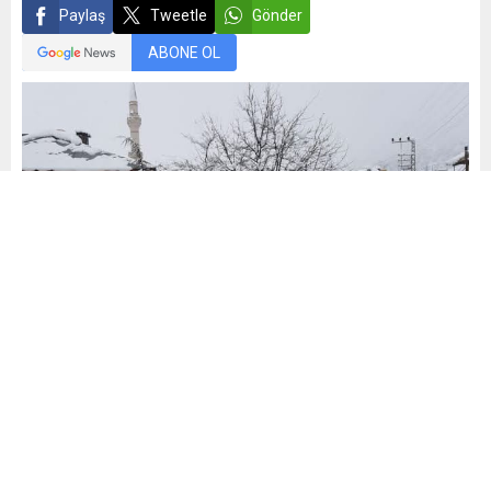
Paylaş
Tweetle
Gönder
ABONE OL
Mehmet Demiral
Yayınlama: 05.02.2025
22
A
A
+
-
0