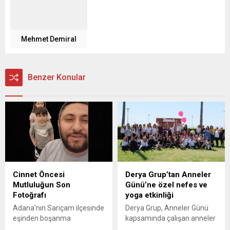
Mehmet Demiral
Benzer Konular
Cinnet Öncesi
Derya Grup’tan Anneler
Mutluluğun Son
Günü’ne özel nefes ve
Fotoğrafı
yoga etkinliği
Adana’nın Sarıçam ilçesinde
Derya Grup, Anneler Günü
eşinden boşanma
kapsamında çalışan anneler
aşamasındaki bir baba, önce
ve anne adaylarına yönelik