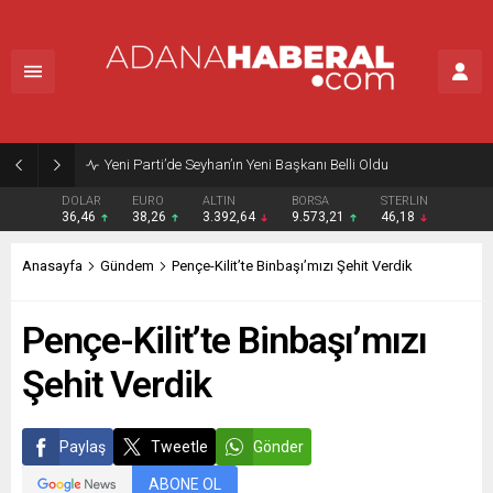
Yeni Parti’de Seyhan’ın Yeni Başkanı Belli Oldu
DOLAR
EURO
ALTIN
BORSA
STERLIN
36,46
38,26
3.392,64
9.573,21
46,18
Anasayfa
Gündem
Pençe-Kilit’te Binbaşı’mızı Şehit Verdik
Pençe-Kilit’te Binbaşı’mızı
Şehit Verdik
Paylaş
Tweetle
Gönder
ABONE OL