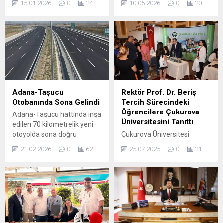
15.01.2026
0
24
10.05.2026
0
20
iki çocuğunu öldürüp daha
özel bir nefes ve yoga
sonra intihar etti. Acı haber
etkinliği düzenledi. Kaizen
Adana’yı sarsarken baba ve
Wellness iş birliğiyle
iki çocuğunun son fotoğrafı
gerçekleştirilen etkinlik,
yürekleri burktu.
Mersin Büyükşehir
Boynuyoğun Mahallesi’nde
Belediyesi Nikah ve Etkinlik
bulunan müstakil bir evde
Merkezi’nde yoğun katılımla
yaşanan olayda, eşiyle
gerçekleşti. Katılımcılar,
boşanma aşamasında
güne nefes ve yoga
Adana-Taşucu
Rektör Prof. Dr. Beriş
olduğu öğrenilen Sergen
çalışmalarıyla başlayarak
Otobanında Sona Gelindi
Tercih Sürecindeki
Altunbaş (34), 7 yaşındaki
hem fiziksel hem zihinsel
Öğrencilere Çukurova
Adana-Taşucu hattında inşa
kızı Ada Altunbaş ile...
olarak yenilenme fırsatı
Üniversitesini Tanıttı
edilen 70 kilometrelik yeni
buldu. Samimi...
otoyolda sona doğru
Çukurova Üniversitesi
yaklaşılıyor. 2027’de
rektörü Prof. Dr. Hamit
21.02.2026
0
62
25.07.2025
0
21
açılması planlanan dev
Emrah Beriş, Türkiye’nin
yatırımla hem lojistik
önde gelen devlet ve vakıf
hızlanacak hem de
üniversiteleri ile birlikte çok
sürücüler derin bir nefes
sayıda yabancı üniversitenin
alacak. Adana ile Taşucu
de katıldığı Tercih Fuarında
arasındaki seyahat süresi
Çukurova Üniversitesi
ise 1 saat 45 dakikaya
standında öğrencilerle bir