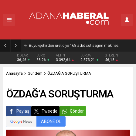
Büyükşehirden üreticiye 168 adet süt sağım makinesi
DOLAR
EURO
ALTIN
BORSA
STERLIN
36,46
38,26
3.392,64
9.573,21
46,18
Anasayfa
Gündem
ÖZDAĞ’A SORUŞTURMA
ÖZDAĞ’A SORUŞTURMA
Paylaş
Tweetle
Gönder
ABONE OL