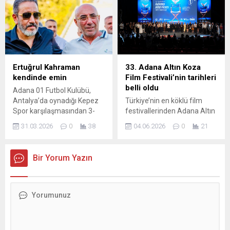
şekilde ikamet edemeyen
öğrencileri Kıymetli
vatandaşlar için belediyenin
öğretmenleri Halim Sayar,
tüm imkânlarını seferber
tarafından okuma yazmayı
ettiklerini açıkladı. Başkan
öğrenerek eğitim
Demirçalı, Yüreğir Belediyesi
hayatlarının en önemli
olarak zor durumda kalan
eşiklerinden birini başarıyla
hemşehrilerin yanında
geçen minik öğrencilerini
Ertuğrul Kahraman
33. Adana Altın Koza
olduklarını vurgulayarak,
madalyalarla ödüllendirerek
kendinde emin
Film Festivali’nin tarihleri
evlerini geçici süreyle
tebrik etti. Minik yüreklerin
belli oldu
Adana 01 Futbol Kulübü,
kullanamayacak durumda
azmi, gayreti ve öğrenme
Antalya’da oynadığı Kepez
Türkiye’nin en köklü film
olan vatandaşlara
sevinci görülmeye değerdi....
Spor karşılaşmasından 3-
festivallerinden Adana Altın
konaklama desteği
1’lik galibiyetle ayrıldı. Maçta
Koza Film Festivali’nin
sağlandığını bildirdi....
31.03.2026
0
38
04.06.2026
0
21
takımını yalnız bırakmayan
tarihleri belli oldu. Adana
Başkan Yardımcısı Ertuğrul
Büyükşehir Belediyesi’nce
Kahraman, galibiyetin
düzenlenen festivalin
Bir Yorum Yazın
ardından futbolculara moral
33’üncüsü, 26 Eylül-04 Ekim
yemeği verdi. Başkan
2026 tarihleri arasında
Yardımcısı Ertuğrul
gerçekleşecek. Adana
Kahraman, ligde istikrarlı bir
Büyükşehir Belediyesi’nce
çıkış yakaladıklarını ifade
yapılacak 33. Adana Altın
ederek, “Ligde her maçımıza
Koza Film Festivali, bu yıl 26
kazanmak için çıkıyoruz. Bu
Eylül -04 Ekim 2026 tarihleri