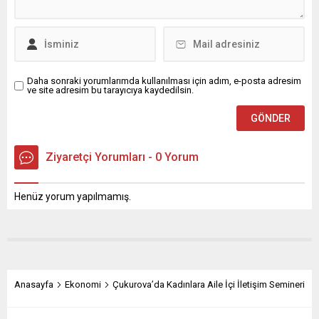
galibiyet, takımımızın azmini
arasında gerçekleşecek.
ve birlikteliğini gösterdi”...
Türkiye’nin en köklü film...
Daha sonraki yorumlarımda kullanılması için adım, e-posta adresim
ve site adresim bu tarayıcıya kaydedilsin.
Ziyaretçi Yorumları - 0 Yorum
Henüz yorum yapılmamış.
Anasayfa
Ekonomi
Çukurova’da Kadınlara Aile İçi İletişim Semineri