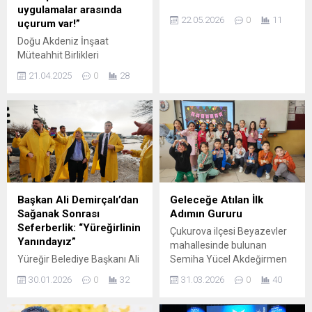
uygulamalar arasında
22.05.2026
0
11
uçurum var!”
Doğu Akdeniz İnşaat
Müteahhit Birlikleri
Federasyonu (DAİMFED)
21.04.2025
0
28
Kent Estetiği Komisyon
Başkanı Rıfat Berktaş,
DAİMFED Merkez Binasında
basın toplantısı düzenledi.
İmar sorunları ve çarpık
kentleşmenin ele
alındığı toplantıda,
DAİMFED komisyon üyeleri
de hazır bulundu. Toplantıda
Başkan Ali Demirçalı’dan
Geleceğe Atılan İlk
imar sorunlarına dikkat
Sağanak Sonrası
Adımın Gururu
çeken Berktaş, imar planları
Seferberlik: “Yüreğirlinin
Çukurova ilçesi Beyazevler
ile sahadaki uygulamalar
Yanındayız”
mahallesinde bulunan
arasında büyük bir uçurum
Yüreğir Belediye Başkanı Ali
Semiha Yücel Akdeğirmen
bulunduğunu söyledi.
Demirçalı, kentte etkili olan
İlkokulu’nda anlamlı ve gurur
Berktaş, belediyelere
30.01.2026
0
32
31.03.2026
0
40
şiddetli yağışların ardından
verici bir etkinlik
Adana’da yatay...
evlerini su basan ve güvenli
gerçekleştirildi. 1.A sınıfı