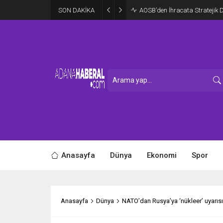
SON DAKİKA
AOSB’den İhracata Stratejik 
Anasayfa
Dünya
Ekonomi
Spor
Anasayfa
Dünya
NATO’dan Rusya’ya ‘nükleer’ uyarısı