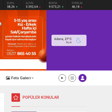
EURO
ALTIN
BORSA
STERLIN
38,26
3.392,64
9.573,21
46,18
Adana,
27
°C
Açık
Foto Galeri
POPÜLER KONULAR