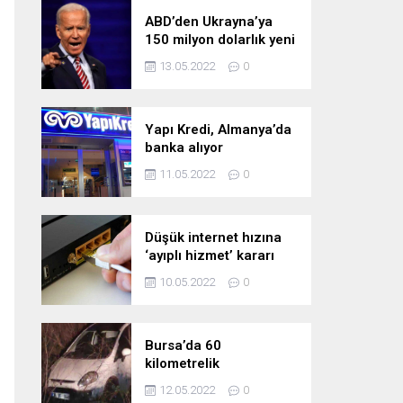
ABD’den Ukrayna’ya
150 milyon dolarlık yeni
askeri yardım
13.05.2022
0
Yapı Kredi, Almanya’da
banka alıyor
11.05.2022
0
Düşük internet hızına
‘ayıplı hizmet’ kararı
10.05.2022
0
Bursa’da 60
kilometrelik
kovalamaca!
12.05.2022
0