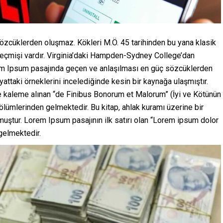
özcüklerden oluşmaz. Kökleri M.Ö. 45 tarihinden bu yana klasik
 geçmişi vardır. Virginia’daki Hampden-Sydney College’dan
em Ipsum pasajında geçen ve anlaşılması en güç sözcüklerden
attaki örneklerini incelediğinde kesin bir kaynağa ulaşmıştır.
e kaleme alınan “de Finibus Bonorum et Malorum” (İyi ve Kötünün
 bölümlerinden gelmektedir. Bu kitap, ahlak kuramı üzerine bir
ştur. Lorem Ipsum pasajının ilk satırı olan “Lorem ipsum dolor
 gelmektedir.