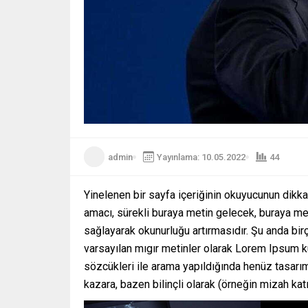
admin
Yayınlama: 10.05.2022
44
Yinelenen bir sayfa içeriğinin okuyucunun dikkat
amacı, sürekli buraya metin gelecek, buraya me
sağlayarak okunurluğu artırmasıdır. Şu anda bi
varsayılan mıgır metinler olarak Lorem Ipsum k
sözcükleri ile arama yapıldığında henüz tasarım
kazara, bazen bilinçli olarak (örneğin mizah katıla