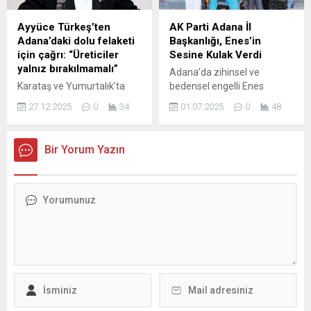
ettiği tarihi bir dönüm
İnisiyatif Meclisi’nin (ASİM)
noktasıdır. Aziz milletimizin
şubat ayı toplantısı, Eğitim-
Ayyüce Türkeş’ten
AK Parti Adana İl
imanıyla, cesaretiyle ve
Bir-Sen Adana Şubesi’nin ev
Adana’daki dolu felaketi
Başkanlığı, Enes’in
sarsılmaz iradesiyle yazdığı
sahipliğinde Nezihe Yalvaç
için çağrı: “Üreticiler
Sesine Kulak Verdi
bu büyük destanın 10. yıl
Uygulama Oteli’nde
yalnız bırakılmamalı”
Adana’da zihinsel ve
dönümünde, 15 Temmuz
düzenlenen iftar programı
Karataş ve Yumurtalık’ta
bedensel engelli Enes
Demokrasi ve...
ile gerçekleştirildi. Program,
dolu yağışı tarım alanlarını
ÇAVA’nıntekerlekli
ASİM bileşenlerinin yanı
27.12.2025
0
34
01.07.2025
0
48
vurdu; narenciye üreticileri
sandalyesinin kimliği belirsiz
sıra...
büyük zarar gördü. İYİ Parti
kişiler tarafından
Milletvekili Ayyüce Türkeş
çalınmasına dair haberin
Bir Yorum Yazın
Taş, hasar tespitinin
sasyol medyayaa
hızlandırılması ve çiftçilerin
yansımasının ardından, AK
desteklenmesi çağrısında
Parti Adana İl Başkanlığı
bulundu. İYİ Parti Adana
vakit kaybetmeden
Milletvekili Ayyüce Türkeş
harekete geçti. Anne Huriye
Taş, Karataş ve Yumurtalık
ÇAVA’nın “8 çocuğumla
ilçelerinde etkili olan dolu
birlikte geçimimizi engelli
yağışının ardından tarım
maaşıyla sağlıyorum,
alanlarında oluşan ağır
babaları da terk etti”
zarara dikkat çekti....
şeklindeki feryadı
karşısında, AK Parti Adana İl
Başkanlığı...