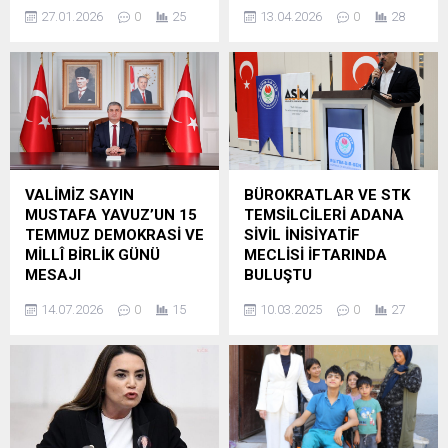
mağazasına silahlı saldırı
Off’a yükselmenin büyük
27.01.2026
0
25
13.04.2026
0
28
düzenlendi. Vitrin camını
mutluluğunu yaşadıklarını
delen kurşunlar, iş yerinin
dile getirdi. Hedeflenen
duvarına saplandı.
noktaya ulaşmanın
Saldırganların bulunmasını
gururunu taşıyan yönetim,
isteyen Palalı, “Burası benim
bu başarının camia için
ekmek teknem, 3 yıldır
önemli bir dönüm noktası
emek veriyorum.
olduğunu ve Play-Off
Müşterilerim korkuyor ve
sürecinde de aynı kararlılıkla
gelmiyorlar. İşimi, çevremi
devam edeceklerini belirtti.
VALİMİZ SAYIN
BÜROKRATLAR VE STK
kaybetmek istemiyorum”
İskenderun maçında takımı
MUSTAFA YAVUZ’UN 15
TEMSİLCİLERİ ADANA
dedi. Olay, 17 Ocak’ta gece
bir an olsun...
TEMMUZ DEMOKRASİ VE
SİVİL İNİSİYATİF
saatlerinde Seyhan ilçesi...
MİLLÎ BİRLİK GÜNÜ
MECLİSİ İFTARINDA
MESAJI
BULUŞTU
15 Temmuz 2016; sadece
Adana Sivil İnisiyatif
14.07.2026
0
15
10.03.2025
0
27
hain bir darbe girişiminin
Meclisi’nin (ASİM), Eğitim-
bertaraf edildiği bir tarih
Bir-Sen Adana Şubesi’nin ev
değil, aynı zamanda
sahipliğinde düzenlediği
milletimizin bağımsızlığına,
iftar programına bürokratlar
demokrasisine ve millî
ve ASİM bileşeni sivil toplum
iradesine sahip çıkma
temsilcileri yoğun ilgi
kararlılığını tüm dünyaya ilan
gösterdi. Adana Sivil