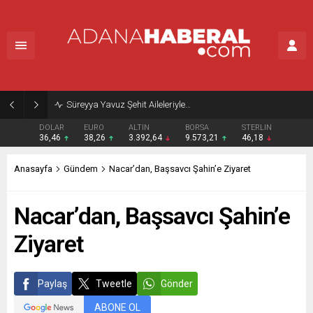
Süreyya Yavuz Şehit Aileleriyle…
DOLAR
EURO
ALTIN
BORSA
STERLIN
36,46
38,26
3.392,64
9.573,21
46,18
Anasayfa
Gündem
Nacar’dan, Başsavcı Şahin’e Ziyaret
Nacar’dan, Başsavcı Şahin’e
Ziyaret
Paylaş
Tweetle
Gönder
ABONE OL