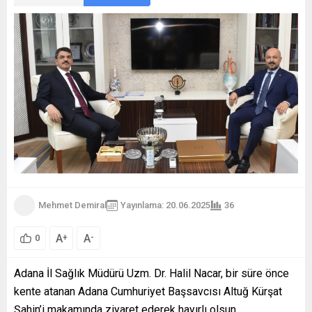
Mehmet Demiral
Yayınlama: 20.06.2025
36
A
A
+
-
0
Adana İl Sağlık Müdürü Uzm. Dr. Halil Nacar, bir süre önce
kente atanan Adana Cumhuriyet Başsavcısı Altuğ Kürşat
Şahin’i makamında ziyaret ederek hayırlı olsun