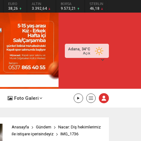
EURO
ALTIN
BORSA
STERLIN
38,26
3.392,64
9.573,21
46,18
Adana,
34
°C
Açık
Foto Galeri
Anasayfa
Gündem
Nacar: Diş hekimlerimiz
ile istişare içerisindeyiz
IMG_1736