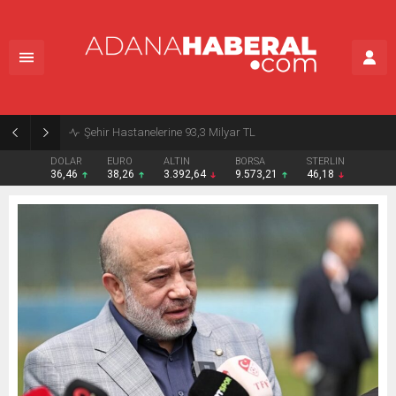
Şehir Hastanelerine 93,3 Milyar TL
DOLAR
EURO
ALTIN
BORSA
STERLIN
36,46
38,26
3.392,64
9.573,21
46,18