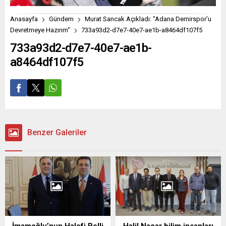
Anasayfa
Gündem
Murat Sancak Açıkladı: "Adana Demirspor’u
Devretmeye Hazırım"
733a93d2-d7e7-40e7-ae1b-a8464df107f5
733a93d2-d7e7-40e7-ae1b-
a8464df107f5
Benzer Galeriler