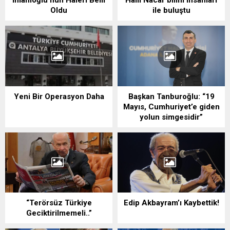
İmamoğlu’nun Halefi Belli
Halil Nacar bilim insanları
Oldu
ile buluştu
Yeni Bir Operasyon Daha
Başkan Tanburoğlu: “19
Mayıs, Cumhuriyet’e giden
yolun simgesidir”
“Terörsüz Türkiye
Edip Akbayram’ı Kaybettik!
Geciktirilmemeli..”